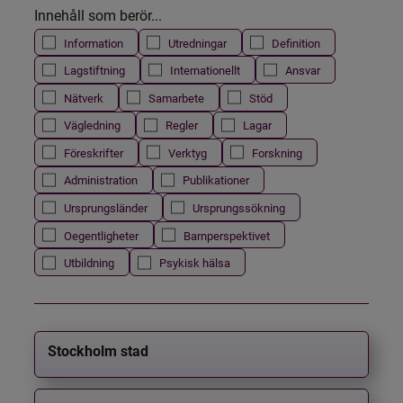
Innehåll som berör...
Information
Utredningar
Definition
Lagstiftning
Internationellt
Ansvar
Nätverk
Samarbete
Stöd
Vägledning
Regler
Lagar
Föreskrifter
Verktyg
Forskning
Administration
Publikationer
Ursprungsländer
Ursprungssökning
Oegentligheter
Barnperspektivet
Utbildning
Psykisk hälsa
Stockholm stad