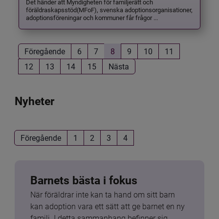
Det händer att Myndigheten för familjerätt och
föräldraskapsstöd(MFoF), svenska adoptionsorganisationer,
adoptionsföreningar och kommuner får frågor ...
Föregående
6
7
8
9
10
11
12
13
14
15
Nästa
Nyheter
Föregående
1
2
3
4
Barnets bästa i fokus
När föräldrar inte kan ta hand om sitt barn 
kan adoption vara ett sätt att ge barnet en ny 
familj. I detta sammanhang befinner sig 