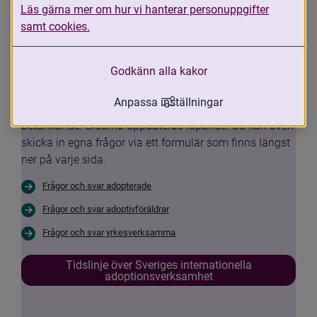
Läs gärna mer om hur vi hanterar personuppgifter
funderingar om din egen situation eller 
samt cookies.
Sveriges internationella 
adoptionsverksamhet.
Godkänn alla kakor
Nu har vi samlat de vanligaste frågorna och svaren 
Anpassa inställningar
med anledning av Adoptionskommissionens 
betänkande. Sidorna uppdateras löpande. Du kan även 
skicka in egna frågor via ett formulär som finns längst 
ner på varje sida.
Frågor och svar adopterade
Frågor och svar adoptivföräldrar
Frågor och svar yrkesverksamma
Tidslinje över Sveriges internationella
adoptionsverksamhet