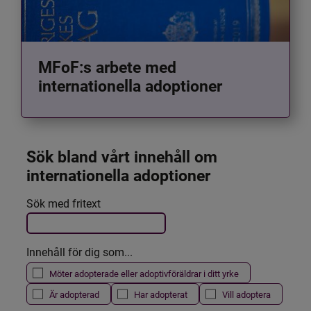
MFoF:s arbete med
internationella adoptioner
Sök bland vårt innehåll om 
internationella adoptioner
Det här formuläret postas automatiskt
Sök med fritext
Filtrera resultatet
Innehåll för dig som...
Möter adopterade eller adoptivföräldrar i ditt yrke
Är adopterad
Har adopterat
Vill adoptera