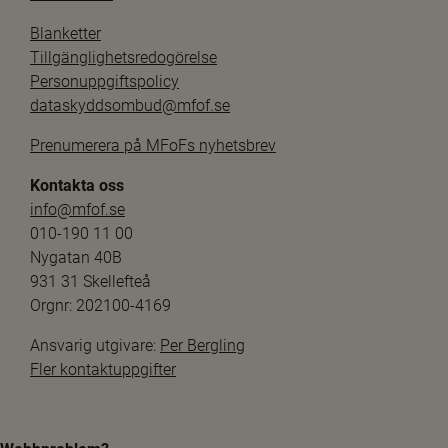
Blanketter
Tillgänglighetsredogörelse
Personuppgiftspolicy
dataskyddsombud@mfof.se
Prenumerera på MFoFs nyhetsbrev
Kontakta oss
info@mfof.se
010-190 11 00
Nygatan 40B
931 31 Skellefteå
Orgnr: 202100-4169
Ansvarig utgivare: 
Per Bergling
Fler kontaktuppgifter