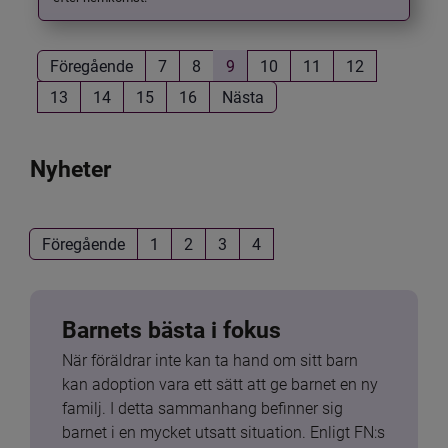
Föregående
7
8
9
10
11
12
13
14
15
16
Nästa
Nyheter
Föregående
1
2
3
4
Barnets bästa i fokus
När föräldrar inte kan ta hand om sitt barn 
kan adoption vara ett sätt att ge barnet en ny 
familj. I detta sammanhang befinner sig 
barnet i en mycket utsatt situation. Enligt FN:s 