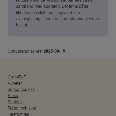
kulturers syn på vad som är barnets bästa i 
samband med adoption. Det finns både 
likheter och skillnader i synsätt som 
avspeglar sig i ländernas adoptionsregler och 
beslut.
Uppdaterad senast 
2025-09-19
Om MFoF
Nyheter
Jobba hos oss
Press
Statistik
Frågor och svar
Telefontider