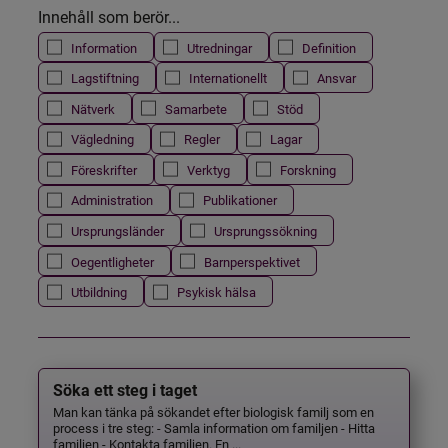
Innehåll som berör...
Information
Utredningar
Definition
Lagstiftning
Internationellt
Ansvar
Nätverk
Samarbete
Stöd
Vägledning
Regler
Lagar
Föreskrifter
Verktyg
Forskning
Administration
Publikationer
Ursprungsländer
Ursprungssökning
Oegentligheter
Barnperspektivet
Utbildning
Psykisk hälsa
Söka ett steg i taget
Man kan tänka på sökandet efter biologisk familj som en
process i tre steg: - Samla information om familjen - Hitta
familjen - Kontakta familjen. En ...