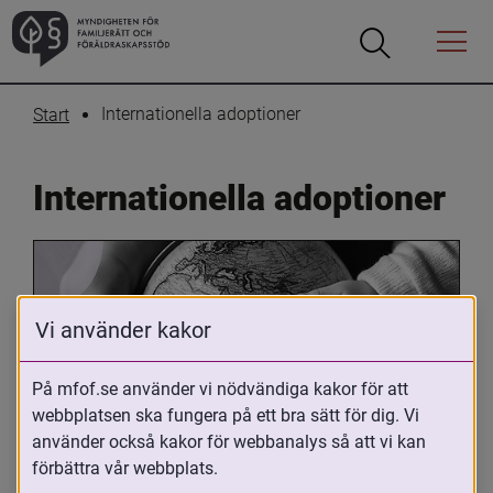
Öppna
Öppna
Menyn
sökrutan
Internationella adoptioner
Start
Internationella adoptioner
Vi använder kakor
På mfof.se använder vi nödvändiga kakor för att
webbplatsen ska fungera på ett bra sätt för dig. Vi
Oavsett om du är adopterad, 
använder också kakor för webbanalys så att vi kan
adoptivförälder eller arbetar med 
förbättra vår webbplats.
internationell adoption så kan du ha 