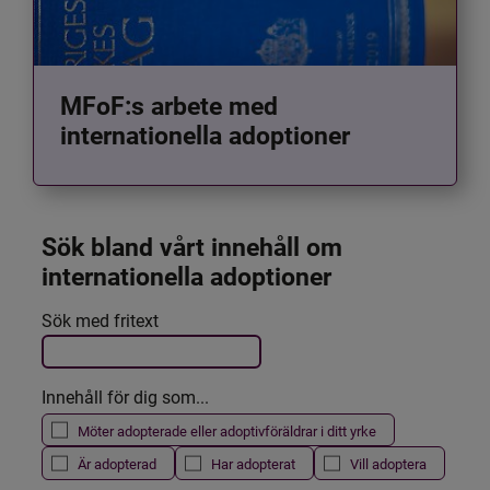
MFoF:s arbete med
internationella adoptioner
Sök bland vårt innehåll om 
internationella adoptioner
Det här formuläret postas automatiskt
Sök med fritext
Filtrera resultatet
Innehåll för dig som...
Möter adopterade eller adoptivföräldrar i ditt yrke
Är adopterad
Har adopterat
Vill adoptera