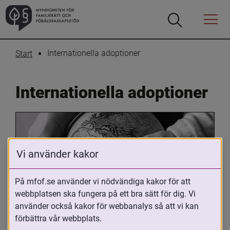
Öppna
Öppna
Menyn
sökrutan
Internationella adoptioner
Start
Internationella adoptioner
Vi använder kakor
På mfof.se använder vi nödvändiga kakor för att
webbplatsen ska fungera på ett bra sätt för dig. Vi
Oavsett om du är adopterad, 
använder också kakor för webbanalys så att vi kan
adoptivförälder eller arbetar med 
förbättra vår webbplats.
internationell adoption så kan du ha 