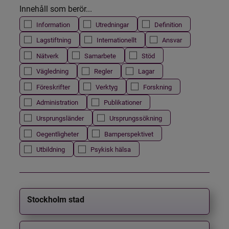
Innehåll som berör...
Information
Utredningar
Definition
Lagstiftning
Internationellt
Ansvar
Nätverk
Samarbete
Stöd
Vägledning
Regler
Lagar
Föreskrifter
Verktyg
Forskning
Administration
Publikationer
Ursprungsländer
Ursprungssökning
Oegentligheter
Barnperspektivet
Utbildning
Psykisk hälsa
Stockholm stad