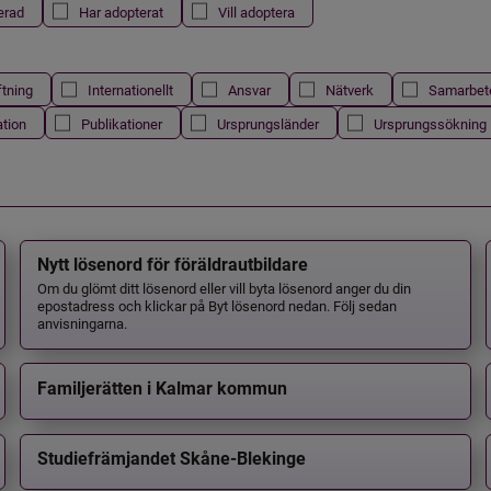
erad
Har adopterat
Vill adoptera
ftning
Internationellt
Ansvar
Nätverk
Samarbet
ation
Publikationer
Ursprungsländer
Ursprungssökning
Nytt lösenord för föräldrautbildare
Om du glömt ditt lösenord eller vill byta lösenord anger du din
epostadress och klickar på Byt lösenord nedan. Följ sedan
anvisningarna.
Familjerätten i Kalmar kommun
Studiefrämjandet Skåne-Blekinge