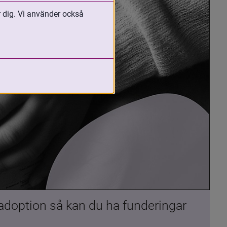
r dig. Vi använder också
 adoption så kan du ha funderingar 