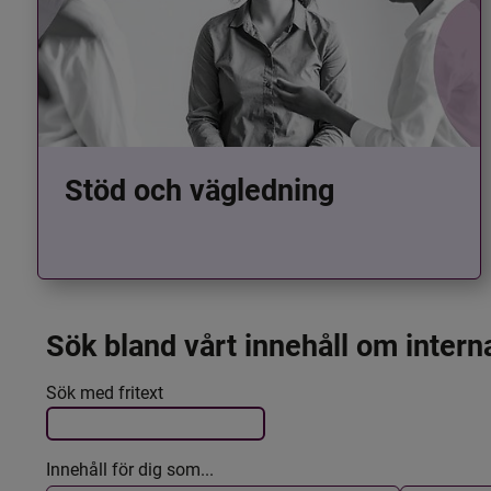
Stöd och vägledning
Sök bland vårt innehåll om intern
Det här formuläret postas automatiskt
Filtrera resultatet
Sök med fritext
Innehåll för dig som...