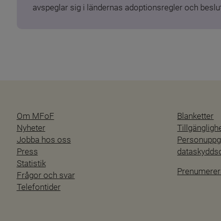
avspeglar sig i ländernas adoptionsregler och beslut
Om MFoF
Blanketter
Nyheter
Tillgänglig
Jobba hos oss
Personuppgi
Press
dataskydd
Statistik
Prenumerer
Frågor och svar
Telefontider