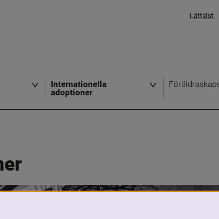
Lättläst
Internationella
Föräldraskap
adoptioner
ner