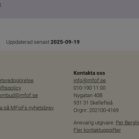
.
Uppdaterad senast 
2025-09-19
Kontakta oss
hetsredogörelse
info@mfof.se
ftspolicy
010-190 11 00
sombud@mfof.se
Nygatan 40B
931 31 Skellefteå
a på MFoFs nyhetsbrev
Orgnr: 202100-4169
Ansvarig utgivare: 
Per Bergli
Fler kontaktuppgifter