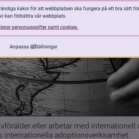
ndiga kakor för att webbplatsen ska fungera på ett bra sätt fö
vi kan förbättra vår webbplats.
terar personuppgifter samt cookies.
Anpassa inställningar
förälder eller arbetar med internationell
es internationella adoptionsverksamhet.