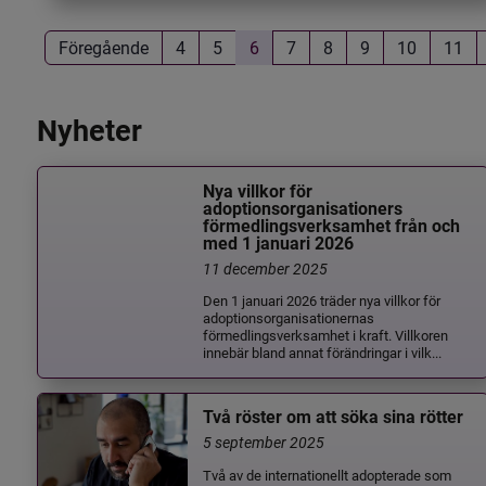
Föregående
4
5
6
7
8
9
10
11
Nyheter
Nya villkor för
adoptionsorganisationers
förmedlingsverksamhet från och
med 1 januari 2026
11 december 2025
Den 1 januari 2026 träder nya villkor för
adoptionsorganisationernas
förmedlingsverksamhet i kraft. Villkoren
innebär bland annat förändringar i vilk...
Två röster om att söka sina rötter
5 september 2025
Två av de internationellt adopterade som