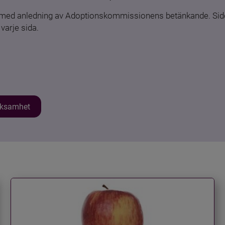
n med anledning av Adoptionskommissionens betänkande. Sido
varje sida.
erksamhet