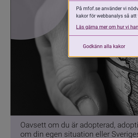
På mfof.se använder vi nödvä
kakor för webbanalys så att 
Läs gärna mer om hur vi han
Godkänn alla kakor
Oavsett om du är adopterad, adoptiv
om din egen situation eller Sverig