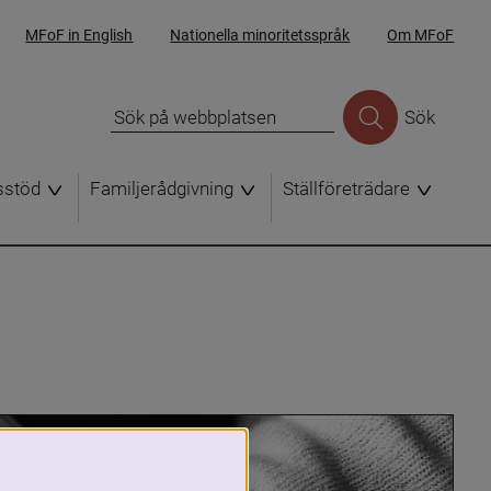
MFoF in English
Nationella minoritetsspråk
Om MFoF
Sök
sstöd
Familjerådgivning
Ställföreträdare