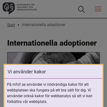
Öppna
Öppna
Menyn
sökrutan
Internationella adoptioner
Start
Internationella adoptioner
Vi använder kakor
På mfof.se använder vi nödvändiga kakor för att
webbplatsen ska fungera på ett bra sätt för dig. Vi
Oavsett om du är adopterad, 
använder också kakor för webbanalys så att vi kan
adoptivförälder eller arbetar med 
förbättra vår webbplats.
internationell adoption så kan du ha 