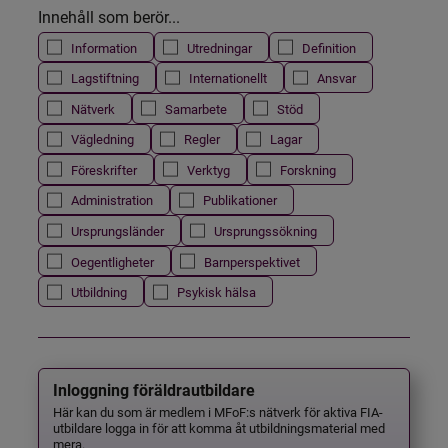
Innehåll som berör...
Information
Utredningar
Definition
Lagstiftning
Internationellt
Ansvar
Nätverk
Samarbete
Stöd
Vägledning
Regler
Lagar
Föreskrifter
Verktyg
Forskning
Administration
Publikationer
Ursprungsländer
Ursprungssökning
Oegentligheter
Barnperspektivet
Utbildning
Psykisk hälsa
Inloggning föräldrautbildare
Här kan du som är medlem i MFoF:s nätverk för aktiva FIA-
utbildare logga in för att komma åt utbildningsmaterial med
mera.