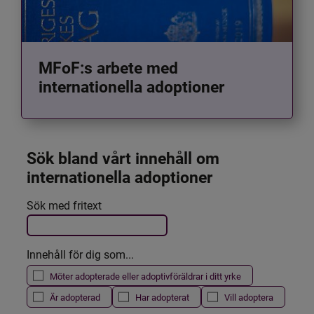
MFoF:s arbete med
internationella adoptioner
Sök bland vårt innehåll om 
internationella adoptioner
Det här formuläret postas automatiskt
Sök med fritext
Filtrera resultatet
Innehåll för dig som...
Möter adopterade eller adoptivföräldrar i ditt yrke
Är adopterad
Har adopterat
Vill adoptera