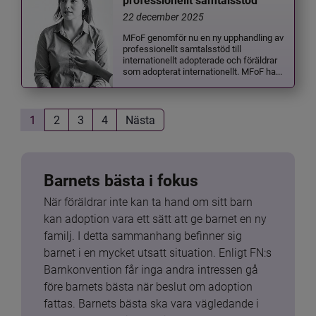
professionellt samtalsstöd
22 december 2025
MFoF genomför nu en ny upphandling av
professionellt samtalsstöd till
internationellt adopterade och föräldrar
som adopterat internationellt. MFoF ha...
1
2
3
4
Nästa
Barnets bästa i fokus
När föräldrar inte kan ta hand om sitt barn 
kan adoption vara ett sätt att ge barnet en ny 
familj. I detta sammanhang befinner sig 
barnet i en mycket utsatt situation. Enligt FN:s 
Barnkonvention får inga andra intressen gå 
före barnets bästa när beslut om adoption 
fattas. Barnets bästa ska vara vägledande i 