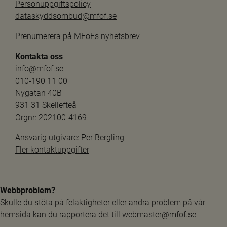
Personuppgiftspolicy
dataskyddsombud@mfof.se
Prenumerera på MFoFs nyhetsbrev
Kontakta oss
info@mfof.se
010-190 11 00
Nygatan 40B
931 31 Skellefteå
Orgnr: 202100-4169
Ansvarig utgivare: 
Per Bergling
Fler kontaktuppgifter
Webbproblem?
Skulle du stöta på felaktigheter eller andra problem på vår 
hemsida kan du rapportera det till 
webmaster@mfof.se