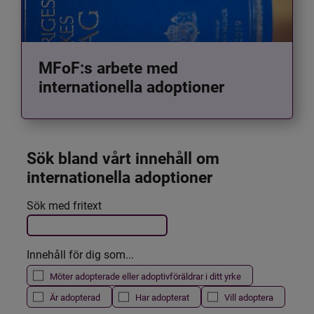
MFoF:s arbete med
internationella adoptioner
Sök bland vårt innehåll om 
internationella adoptioner
Det här formuläret postas automatiskt
Sök med fritext
Filtrera resultatet
Innehåll för dig som...
Möter adopterade eller adoptivföräldrar i ditt yrke
Är adopterad
Har adopterat
Vill adoptera