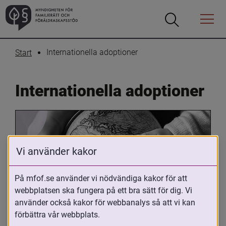
Öppna
Öppna
Menyn
sökrutan
Internationella adoptioner
Start
Internationella adoptioner
Vi använder kakor
På mfof.se använder vi nödvändiga kakor för att
webbplatsen ska fungera på ett bra sätt för dig. Vi
Oavsett om du är adopterad, 
använder också kakor för webbanalys så att vi kan
adoptivförälder eller arbetar med 
förbättra vår webbplats.
internationell adoption så kan du ha 