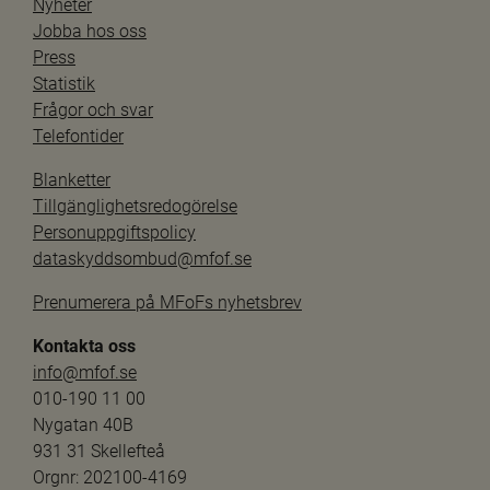
Nyheter
Jobba hos oss
Press
Statistik
Frågor och svar
Telefontider
Blanketter
Tillgänglighetsredogörelse
Personuppgiftspolicy
dataskyddsombud@mfof.se
Prenumerera på MFoFs nyhetsbrev
Kontakta oss
info@mfof.se
010-190 11 00
Nygatan 40B
931 31 Skellefteå
Orgnr: 202100-4169