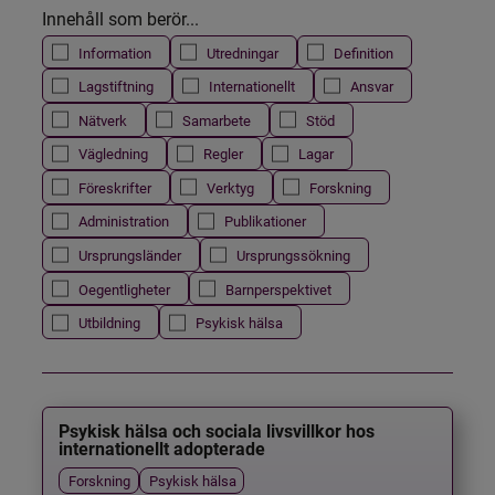
Innehåll som berör...
Information
Utredningar
Definition
Lagstiftning
Internationellt
Ansvar
Nätverk
Samarbete
Stöd
Vägledning
Regler
Lagar
Föreskrifter
Verktyg
Forskning
Administration
Publikationer
Ursprungsländer
Ursprungssökning
Oegentligheter
Barnperspektivet
Utbildning
Psykisk hälsa
Psykisk hälsa och sociala livsvillkor hos
internationellt adopterade
Forskning
Psykisk hälsa