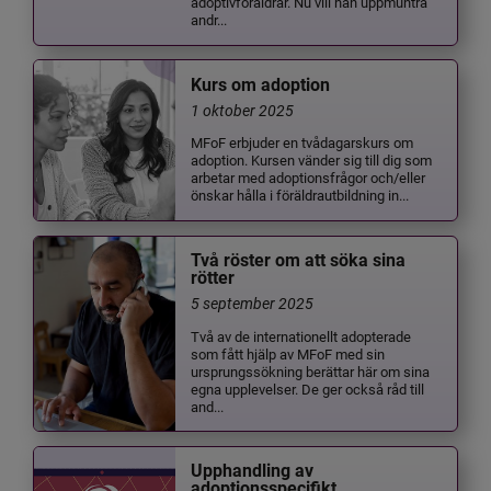
adoptivföräldrar. Nu vill han uppmuntra
andr...
Kurs om adoption
1 oktober 2025
MFoF erbjuder en tvådagarskurs om
adoption. Kursen vänder sig till dig som
arbetar med adoptionsfrågor och/eller
önskar hålla i föräldrautbildning in...
Två röster om att söka sina
rötter
5 september 2025
Två av de internationellt adopterade
som fått hjälp av MFoF med sin
ursprungssökning berättar här om sina
egna upplevelser. De ger också råd till
and...
Upphandling av
adoptionsspecifikt