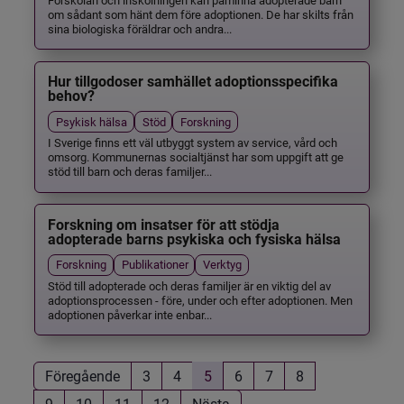
om sådant som hänt dem före adoptionen. De har skilts från
sina biologiska föräldrar och andra...
Hur tillgodoser samhället adoptionsspecifika
behov?
Psykisk hälsa
Stöd
Forskning
I Sverige finns ett väl utbyggt system av service, vård och
omsorg. Kommunernas socialtjänst har som uppgift att ge
stöd till barn och deras familjer...
Forskning om insatser för att stödja
adopterade barns psykiska och fysiska hälsa
Forskning
Publikationer
Verktyg
Stöd till adopterade och deras familjer är en viktig del av
adoptionsprocessen - före, under och efter adoptionen. Men
adoptionen påverkar inte enbar...
Föregående
3
4
5
6
7
8
9
10
11
12
Nästa