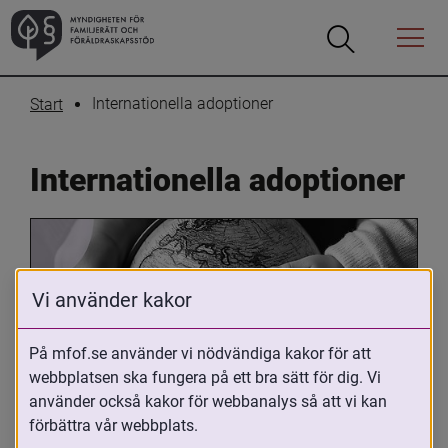
Öppna
Öppna
Menyn
sökrutan
Internationella adoptioner
Start
Internationella adoptioner
Vi använder kakor
På mfof.se använder vi nödvändiga kakor för att
webbplatsen ska fungera på ett bra sätt för dig. Vi
Oavsett om du är adopterad, 
använder också kakor för webbanalys så att vi kan
adoptivförälder eller arbetar med 
förbättra vår webbplats.
internationell adoption så kan du ha 