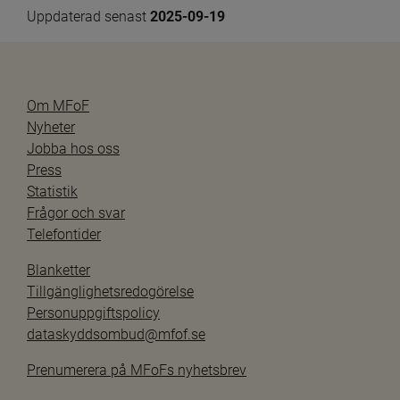
Uppdaterad senast 
2025-09-19
Om MFoF
Nyheter
Jobba hos oss
Press
Statistik
Frågor och svar
Telefontider
Blanketter
Tillgänglighetsredogörelse
Personuppgiftspolicy
dataskyddsombud@mfof.se
Prenumerera på MFoFs nyhetsbrev