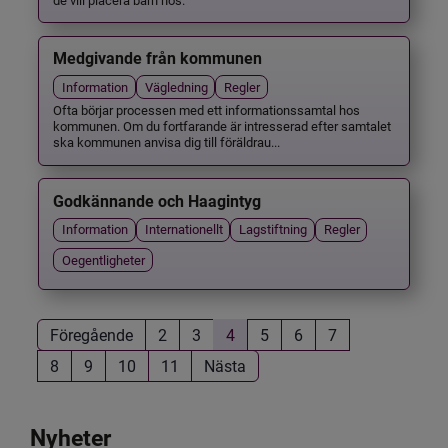
Medgivande från kommunen
Information
Vägledning
Regler
Ofta börjar processen med ett informationssamtal hos
kommunen. Om du fortfarande är intresserad efter samtalet
ska kommunen anvisa dig till föräldrau...
Godkännande och Haagintyg
Information
Internationellt
Lagstiftning
Regler
Oegentligheter
Föregående
2
3
4
5
6
7
8
9
10
11
Nästa
Nyheter