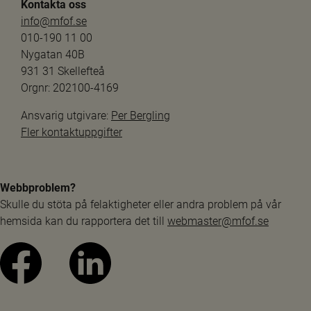
Kontakta oss
info@mfof.se
010-190 11 00
Nygatan 40B
931 31 Skellefteå
Orgnr: 202100-4169
Ansvarig utgivare: 
Per Bergling
Fler kontaktuppgifter
Webbproblem?
Skulle du stöta på felaktigheter eller andra problem på vår 
hemsida kan du rapportera det till 
webmaster@mfof.se