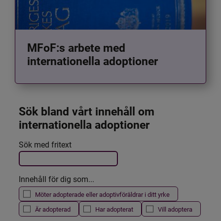
MFoF:s arbete med
internationella adoptioner
Sök bland vårt innehåll om 
internationella adoptioner
Det här formuläret postas automatiskt
Sök med fritext
Filtrera resultatet
Innehåll för dig som...
Möter adopterade eller adoptivföräldrar i ditt yrke
Är adopterad
Har adopterat
Vill adoptera