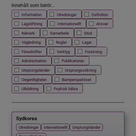
Innehåll som berör...
Information
Utredningar
Definition
Lagstiftning
Internationellt
Ansvar
Nätverk
Samarbete
Stöd
Vägledning
Regler
Lagar
Föreskrifter
Verktyg
Forskning
Administration
Publikationer
Ursprungsländer
Ursprungssökning
Oegentligheter
Barnperspektivet
Utbildning
Psykisk hälsa
Sydkorea
Utredningar
Internationellt
Ursprungsländer