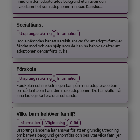
finns om den adopterades bakgrund utan även den
livserfarenhet som adoptionen innebär. Känslor,...
Socialtjänst
Ursprungssökning
Information
Socialnämnden har ett särskilt ansvar för att adoptivfamiljer
får det stöd och den hjälp som de kan ha behov av efter att
adoptionen genomförts (5 ka...
Förskola
Ursprungssökning
Information
Förskolan och inskolningen kan påminna adopterade barn
om sådant som hänt dem före adoptionen. De har skilts från
sina biologiska föräldrar och andra...
Vilka barn behöver familj?
Information
Vägledning
Stöd
Ursprungsländerna har ansvar för att en grundlig utredning
om barnets bakgrund genomförs och beslutar vilka familjer
de vill placera barn hos.