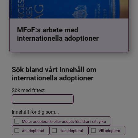
MFoF:s arbete med
internationella adoptioner
Sök bland vårt innehåll om 
internationella adoptioner
Det här formuläret postas automatiskt
Sök med fritext
Filtrera resultatet
Innehåll för dig som...
Möter adopterade eller adoptivföräldrar i ditt yrke
Är adopterad
Har adopterat
Vill adoptera