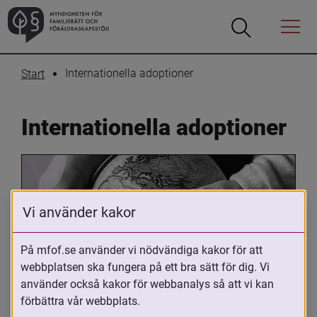
Öppna
Öppna
Menyn
sökrutan
Internationella adoptioner
Start
Internationella adoptioner
Vi använder kakor
På mfof.se använder vi nödvändiga kakor för att
webbplatsen ska fungera på ett bra sätt för dig. Vi
Oavsett om du är adopterad, 
använder också kakor för webbanalys så att vi kan
adoptivförälder eller arbetar med 
förbättra vår webbplats.
internationell adoption så kan du ha 