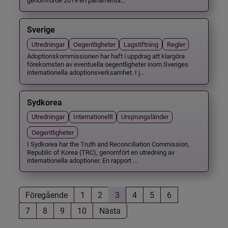
Sverige
Utredningar
Oegentligheter
Lagstiftning
Regler
Adoptionskommissionen har haft i uppdrag att klargöra
förekomsten av eventuella oegentligheter inom Sveriges
internationella adoptionsverksamhet. I j...
Sydkorea
Utredningar
Internationellt
Ursprungsländer
Oegentligheter
I Sydkorea har the Truth and Reconciliation Commission,
Republic of Korea (TRC), genomfört en utredning av
internationella adoptioner. En rapport ...
Föregående
1
2
3
4
5
6
7
8
9
10
Nästa