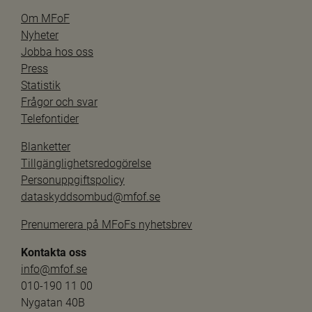
Om MFoF
Nyheter
Jobba hos oss
Press
Statistik
Frågor och svar
Telefontider
Blanketter
Tillgänglighetsredogörelse
Personuppgiftspolicy
dataskyddsombud@mfof.se
Prenumerera på MFoFs nyhetsbrev
Kontakta oss
info@mfof.se
010-190 11 00
Nygatan 40B