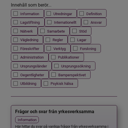
Innehåll som berör...
Information
Utredningar
Definition
Lagstiftning
Internationellt
Ansvar
Nätverk
Samarbete
Stöd
Vägledning
Regler
Lagar
Föreskrifter
Verktyg
Forskning
Administration
Publikationer
Ursprungsländer
Ursprungssökning
Oegentligheter
Barnperspektivet
Utbildning
Psykisk hälsa
Frågor och svar från yrkesverksamma
Information
Här hittar du svar på vanliga frågor från yrkesverksamma i