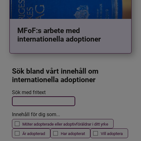
MFoF:s arbete med
internationella adoptioner
Sök bland vårt innehåll om 
internationella adoptioner
Det här formuläret postas automatiskt
Sök med fritext
Filtrera resultatet
Innehåll för dig som...
Möter adopterade eller adoptivföräldrar i ditt yrke
Är adopterad
Har adopterat
Vill adoptera