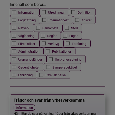
Innehåll som berör...
Information
Utredningar
Definition
Lagstiftning
Internationellt
Ansvar
Nätverk
Samarbete
Stöd
Vägledning
Regler
Lagar
Föreskrifter
Verktyg
Forskning
Administration
Publikationer
Ursprungsländer
Ursprungssökning
Oegentligheter
Barnperspektivet
Utbildning
Psykisk hälsa
Frågor och svar från yrkesverksamma
Information
Här hittar du svar på vanliga frågor från yrkesverksamma i