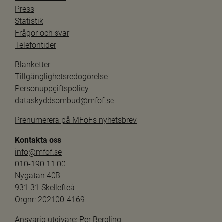
Press
Statistik
Frågor och svar
Telefontider
Blanketter
Tillgänglighetsredogörelse
Personuppgiftspolicy
dataskyddsombud@mfof.se
Prenumerera på MFoFs nyhetsbrev
Kontakta oss
info@mfof.se
010-190 11 00
Nygatan 40B
931 31 Skellefteå
Orgnr: 202100-4169
Ansvarig utgivare: 
Per Bergling