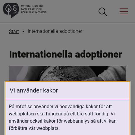
Öppna
Öppna
Menyn
sökrutan
Internationella adoptioner
Start
Internationella adoptioner
Vi använder kakor
På mfof.se använder vi nödvändiga kakor för att
webbplatsen ska fungera på ett bra sätt för dig. Vi
Oavsett om du är adopterad, 
använder också kakor för webbanalys så att vi kan
adoptivförälder eller arbetar med 
förbättra vår webbplats.
internationell adoption så kan du ha 