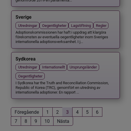
Sverige
Utredningar
Oegentligheter
Lagstiftning
Regler
Adoptionskommissionen har haft i uppdrag att klargöra
förekomsten av eventuella oegentligheter inom Sveriges
internationella adoptionsverksamhet. I j...
Sydkorea
Utredningar
Internationellt
Ursprungsländer
Oegentligheter
I Sydkorea har the Truth and Reconciliation Commission,
Republic of Korea (TRC), genomfört en utredning av
internationella adoptioner. En rapport ...
Föregående
1
2
3
4
5
6
7
8
9
10
Nästa