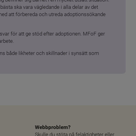
ästa ska vara vägledande i alla delar av det 
 med att förbereda och utreda adoptionssökande 
ar för att ge stöd efter adoptionen. MFoF ger 
arbete.
s både likheter och skillnader i synsätt som 
Webbproblem?
Skulle du stöta på felaktigheter eller 