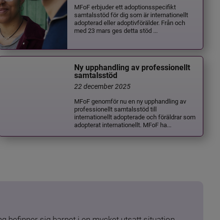
MFoF erbjuder ett adoptionsspecifikt
samtalsstöd för dig som är internationellt
adopterad eller adoptivförälder. Från och
med 23 mars ges detta stöd ...
Ny upphandling av professionellt
samtalsstöd
22 december 2025
MFoF genomför nu en ny upphandling av
professionellt samtalsstöd till
internationellt adopterade och föräldrar som
adopterat internationellt. MFoF ha...
 befinner sig barnet i en mycket utsatt situation. 