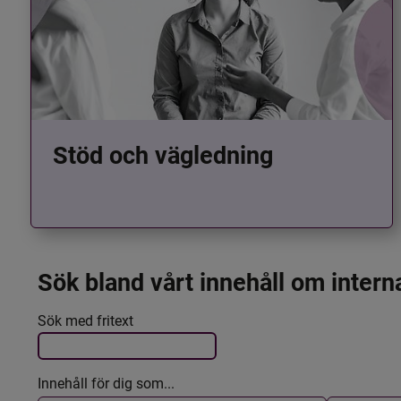
Stöd och vägledning
Sök bland vårt innehåll om intern
Det här formuläret postas automatiskt
Filtrera resultatet
Sök med fritext
Innehåll för dig som...