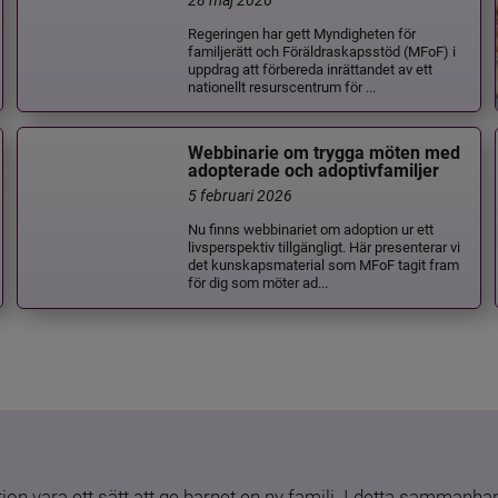
Regeringen har gett Myndigheten för
familjerätt och Föräldraskapsstöd (MFoF) i
uppdrag att förbereda inrättandet av ett
nationellt resurscentrum för ...
Webbinarie om trygga möten med
adopterade och adoptivfamiljer
5 februari 2026
Nu finns webbinariet om adoption ur ett
livsperspektiv tillgängligt. Här presenterar vi
det kunskapsmaterial som MFoF tagit fram
för dig som möter ad...
ion vara ett sätt att ge barnet en ny familj. I detta sammanhang