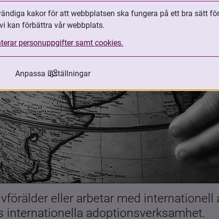
ndiga kakor för att webbplatsen ska fungera på ett bra sätt fö
vi kan förbättra vår webbplats.
terar personuppgifter samt cookies.
Anpassa inställningar
förälder eller arbetar med internationell
es internationella adoptionsverksamhet.