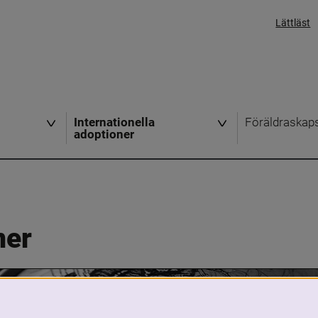
Lättläst
Internationella
Föräldraskap
adoptioner
ner