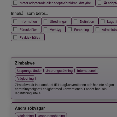
Möter adopterade eller adoptivföräldrar i ditt yrke
Är adopt
Innehåll som berör...
Information
Utredningar
Definition
Lagsti
Föreskrifter
Verktyg
Forskning
Administr
Psykisk hälsa
Zimbabwe
Ursprungsländer
Ursprungssökning
Internationellt
Vägledning
Zimbabwe är inte anslutet till Haagkonventionen och har inte någon
centralmyndighet i enlighet med konventionen. Landet har i sin
lagstiftning inte e...
Andra sökvägar
Vägledning
Ursprungssökning