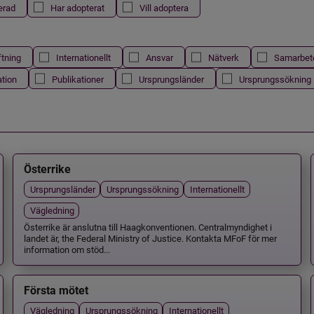
erad
Har adopterat
Vill adoptera
ftning
Internationellt
Ansvar
Nätverk
Samarbet
ation
Publikationer
Ursprungsländer
Ursprungssökning
Österrike
Ursprungsländer
Ursprungssökning
Internationellt
Vägledning
Österrike är anslutna till Haagkonventionen. Centralmyndighet i
landet är, the Federal Ministry of Justice. Kontakta MFoF för mer
information om stöd...
Första mötet
Vägledning
Ursprungssökning
Internationellt