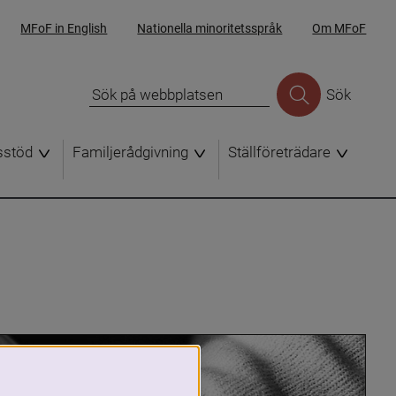
MFoF in English
Nationella minoritetsspråk
Om MFoF
Sök
sstöd
Familjerådgivning
Ställföreträdare