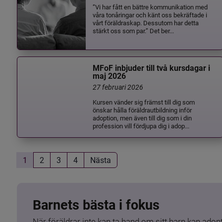
”Vi har fått en bättre kommunikation med
våra tonåringar och känt oss bekräftade i
vårt föräldraskap. Dessutom har detta
stärkt oss som par.” Det ber...
MFoF inbjuder till två kursdagar i
maj 2026
27 februari 2026
Kursen vänder sig främst till dig som
önskar hålla föräldrautbildning inför
adoption, men även till dig som i din
profession vill fördjupa dig i adop...
1
2
3
4
Nästa
Barnets bästa i fokus
När föräldrar inte kan ta hand om sitt barn kan adopt