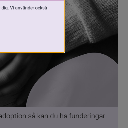
r dig. Vi använder också
 adoption så kan du ha funderingar 