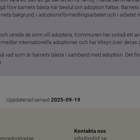
gå före barnets bästa när beslut om adoption fattas. Barnets b
barnets bakgrund, i adoptionsförmedlingsarbetet och i arbetet
och utreda de som vill adoptera. Kommunen har också ett ansv
medlar internationella adoptioner och har tillsyn över deras 
 på vad som är barnets bästa i samband med adoption. Det finn
.
Uppdaterad senast 
2025-09-19
Kontakta oss
hetsredogörelse
info@mfof.se