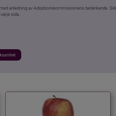
n med anledning av Adoptionskommissionens betänkande. Sido
varje sida.
erksamhet