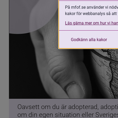
På mfof.se använder vi nödvä
kakor för webbanalys så att 
Läs gärna mer om hur vi han
Godkänn alla kakor
Oavsett om du är adopterad, adoptiv
om din egen situation eller Sverig