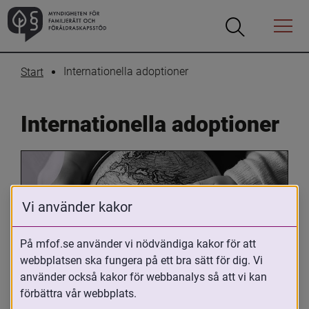
Öppna
Öppna
Menyn
sökrutan
Internationella adoptioner
Start
Internationella adoptioner
Vi använder kakor
På mfof.se använder vi nödvändiga kakor för att
webbplatsen ska fungera på ett bra sätt för dig. Vi
Oavsett om du är adopterad, 
använder också kakor för webbanalys så att vi kan
adoptivförälder eller arbetar med 
förbättra vår webbplats.
internationell adoption så kan du ha 