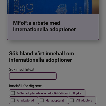
MFoF:s arbete med
internationella adoptioner
Sök bland vårt innehåll om 
internationella adoptioner
Det här formuläret postas automatiskt
Sök med fritext
Filtrera resultatet
Innehåll för dig som...
Möter adopterade eller adoptivföräldrar i ditt yrke
Är adopterad
Har adopterat
Vill adoptera