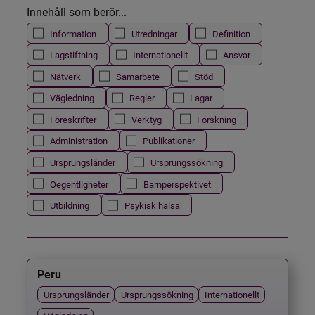
Innehåll som berör...
Information
Utredningar
Definition
Lagstiftning
Internationellt
Ansvar
Nätverk
Samarbete
Stöd
Vägledning
Regler
Lagar
Föreskrifter
Verktyg
Forskning
Administration
Publikationer
Ursprungsländer
Ursprungssökning
Oegentligheter
Barnperspektivet
Utbildning
Psykisk hälsa
Peru
Ursprungsländer
Ursprungssökning
Internationellt