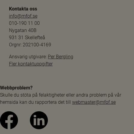
Kontakta oss
info@mfof.se
010-190 11 00
Nygatan 40B
931 31 Skellefteå
Orgnr: 202100-4169
Ansvarig utgivare: 
Per Bergling
Fler kontaktuppgifter
Webbproblem?
Skulle du stöta på felaktigheter eller andra problem på vår 
hemsida kan du rapportera det till 
webmaster@mfof.se