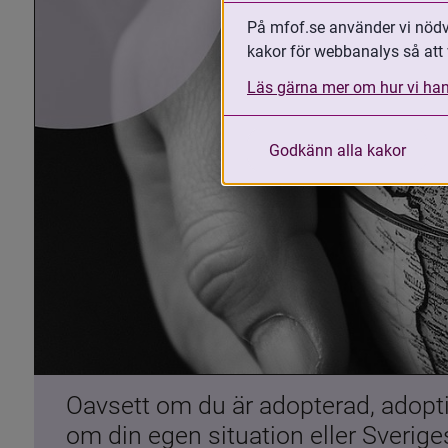
På mfof.se använder vi nödvä
kakor för webbanalys så att 
Läs gärna mer om hur vi han
Godkänn alla kakor
Oavsett om du är adopterad, adoptiv
om din egen situation eller Sverig