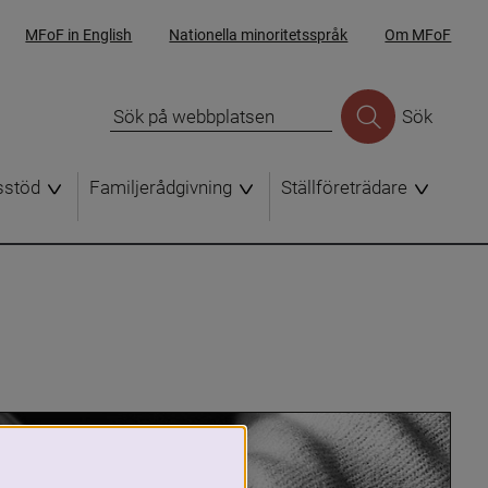
MFoF in English
Nationella minoritetsspråk
Om MFoF
Sök
sstöd
Familjerådgivning
Ställföreträdare