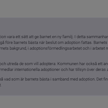
ion vara ett sätt att ge barnet en ny familj. I detta sammanhang
gå före barnets bästa när beslut om adoption fattas. Barnets b
barnets bakgrund, i adoptionsförmedlingsarbetet och i arbetet
och utreda de som vill adoptera. Kommunen har också ett ansv
medlar internationella adoptioner och har tillsyn över deras 
 på vad som är barnets bästa i samband med adoption. Det finn
.