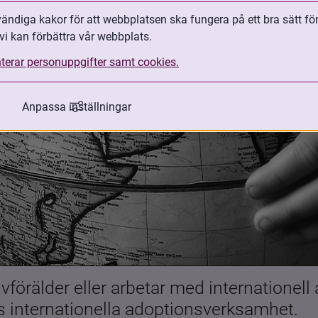
ndiga kakor för att webbplatsen ska fungera på ett bra sätt fö
vi kan förbättra vår webbplats.
terar personuppgifter samt cookies.
Anpassa inställningar
förälder eller arbetar med internationell
es internationella adoptionsverksamhet.