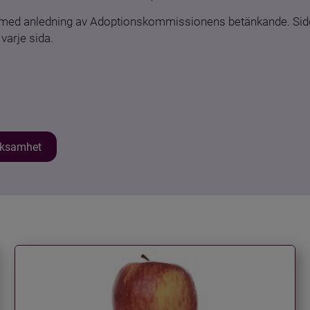
n med anledning av Adoptionskommissionens betänkande. Sido
varje sida.
erksamhet