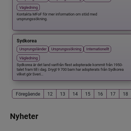
Vägledning
Kontakta MFoF för mer information om stöd med
ursprungssökning.
Sydkorea
Ursprungsländer
Ursprungssökning
Internationellt
Vägledning
Sydkorea är det land varifrån flest adopterade kommit från 1950-
talet fram till i dag. Drygt 9 700 barn har adopterats från Sydkorea
vilket gör Sveri...
Föregående
12
13
14
15
16
17
18
Nyheter