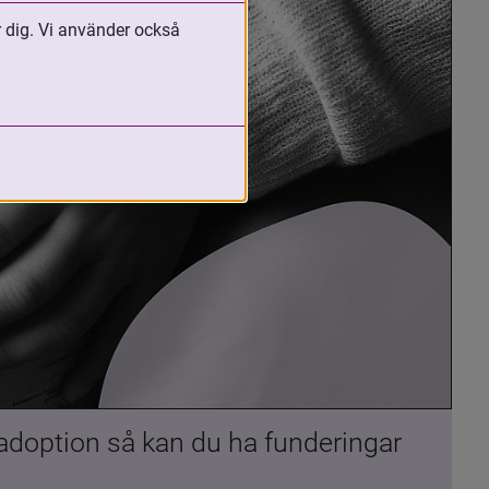
r dig. Vi använder också
 adoption så kan du ha funderingar 