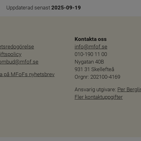
Uppdaterad senast 
2025-09-19
Kontakta oss
hetsredogörelse
info@mfof.se
ftspolicy
010-190 11 00
sombud@mfof.se
Nygatan 40B
931 31 Skellefteå
a på MFoFs nyhetsbrev
Orgnr: 202100-4169
Ansvarig utgivare: 
Per Bergli
Fler kontaktuppgifter