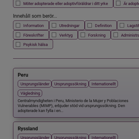
Möter adopterade eller adoptivföräldrar i ditt yrke
Är adopt
Innehåll som berör...
Information
Utredningar
Definition
Lagsti
Föreskrifter
Verktyg
Forskning
Administr
Psykisk hälsa
Peru
Ursprungsländer
Ursprungssökning
Internationellt
Vägledning
Centralmyndigheten i Peru, Ministerio de la Mujer y Poblaciones
Vulnerables (MIMP), erbjuder stöd vid ursprungssökning. Den
adopterade kan fylla i en...
Ryssland
Ursprungsländer
Ursprungssökning
Internationellt