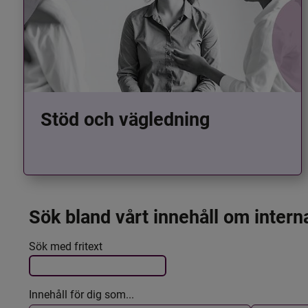
Stöd och vägledning
Sök bland vårt innehåll om intern
Det här formuläret postas automatiskt
Filtrera resultatet
Sök med fritext
Innehåll för dig som...