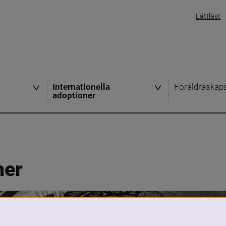
Lättläst
Internationella
Föräldraskap
adoptioner
ner