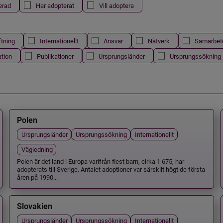
erad
Har adopterat
Vill adoptera
ftning
Internationellt
Ansvar
Nätverk
Samarbet
ation
Publikationer
Ursprungsländer
Ursprungssökning
Polen
Ursprungsländer
Ursprungssökning
Internationellt
Vägledning
Polen är det land i Europa varifrån flest barn, cirka 1 675, har
adopterats till Sverige. Antalet adoptioner var särskilt högt de första
åren på 1990...
Slovakien
Ursprungsländer
Ursprungssökning
Internationellt