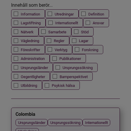
Innehåll som berör...
Information
Utredningar
Definition
Lagstiftning
Internationellt
Ansvar
Nätverk
Samarbete
Stöd
Vägledning
Regler
Lagar
Föreskrifter
Verktyg
Forskning
Administration
Publikationer
Ursprungsländer
Ursprungssökning
Oegentligheter
Barnperspektivet
Utbildning
Psykisk hälsa
Colombia
Ursprungsländer
Ursprungssökning
Internationellt