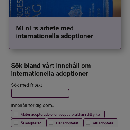
MFoF:s arbete med
internationella adoptioner
Sök bland vårt innehåll om 
internationella adoptioner
Det här formuläret postas automatiskt
Sök med fritext
Filtrera resultatet
Innehåll för dig som...
Möter adopterade eller adoptivföräldrar i ditt yrke
Är adopterad
Har adopterat
Vill adoptera