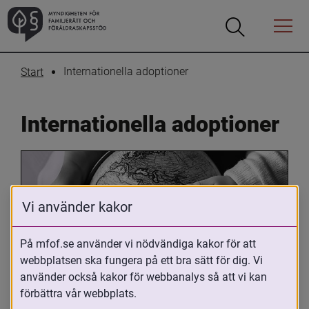
Öppna
Öppna
Menyn
sökrutan
Internationella adoptioner
Start
Internationella adoptioner
Vi använder kakor
På mfof.se använder vi nödvändiga kakor för att
webbplatsen ska fungera på ett bra sätt för dig. Vi
Oavsett om du är adopterad, 
använder också kakor för webbanalys så att vi kan
adoptivförälder eller arbetar med 
förbättra vår webbplats.
internationell adoption så kan du ha 