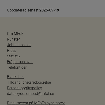
Uppdaterad senast 
2025-09-19
Om MFoF
Nyheter
Jobba hos oss
Press
Statistik
Frågor och svar
Telefontider
Blanketter
Tillgänglighetsredogörelse
Personuppgiftspolicy
dataskyddsombud@mfof.se
Prenumerera på MFoFs nyhetsbrev