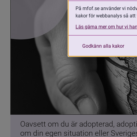
På mfof.se använder vi nödvä
kakor för webbanalys så att 
Läs gärna mer om hur vi han
Godkänn alla kakor
Oavsett om du är adopterad, adoptiv
om din egen situation eller Sverig