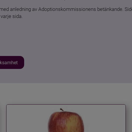
n med anledning av Adoptionskommissionens betänkande. Sido
varje sida.
erksamhet