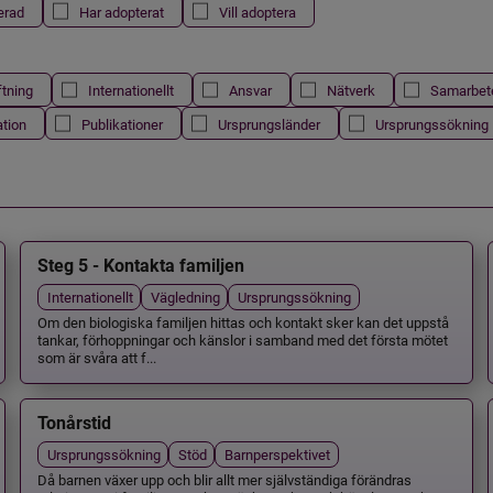
erad
Har adopterat
Vill adoptera
ftning
Internationellt
Ansvar
Nätverk
Samarbet
ation
Publikationer
Ursprungsländer
Ursprungssökning
Steg 5 - Kontakta familjen
Internationellt
Vägledning
Ursprungssökning
Om den biologiska familjen hittas och kontakt sker kan det uppstå
tankar, förhoppningar och känslor i samband med det första mötet
som är svåra att f...
Tonårstid
Ursprungssökning
Stöd
Barnperspektivet
Då barnen växer upp och blir allt mer självständiga förändras