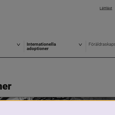
Lättläst
Internationella
Föräldraskap
adoptioner
ner