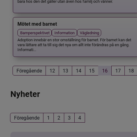
bara hos den det gäller utan även hos familj och vänner.
Mötet med barnet
Barnperspektivet
Information
Vägledning
Adoption innebär en stor omställning för barnet. För barnet kan det
vara lättare att ta till sig det nya om allt inte förändras på en gång.
Informati...
Föregående
12
13
14
15
16
17
18
Nyheter
Föregående
1
2
3
4