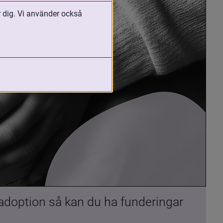
r dig. Vi använder också
 adoption så kan du ha funderingar 