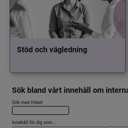
Stöd och vägledning
Sök bland vårt innehåll om intern
Det här formuläret postas automatiskt
Filtrera resultatet
Sök med fritext
Innehåll för dig som...