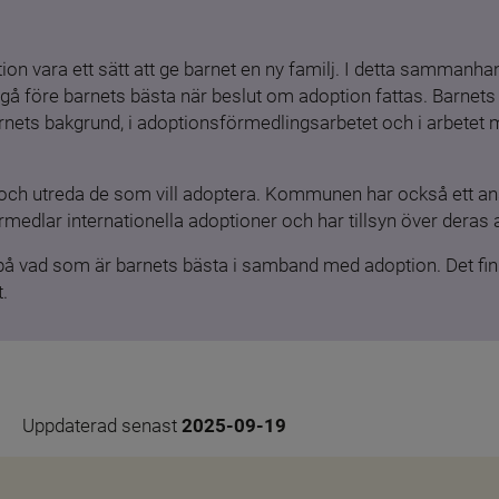
ion vara ett sätt att ge barnet en ny familj. I detta sammanhang
gå före barnets bästa när beslut om adoption fattas. Barnets b
barnets bakgrund, i adoptionsförmedlingsarbetet och i arbetet
och utreda de som vill adoptera. Kommunen har också ett ansv
medlar internationella adoptioner och har tillsyn över deras 
 på vad som är barnets bästa i samband med adoption. Det finn
.
Uppdaterad senast 
2025-09-19