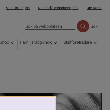
MFoF in English
Nationella minoritetsspråk
Om MFoF
Sök
sstöd
Familjerådgivning
Ställföreträdare