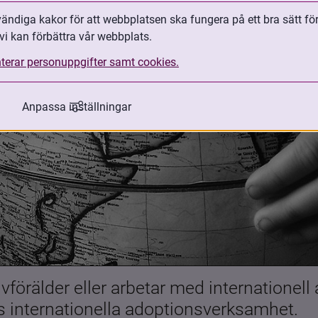
ndiga kakor för att webbplatsen ska fungera på ett bra sätt fö
vi kan förbättra vår webbplats.
terar personuppgifter samt cookies.
Anpassa inställningar
förälder eller arbetar med internationell
es internationella adoptionsverksamhet.