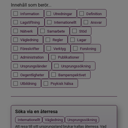
Innehåll som berör...
Information
Utredningar
Definition
Lagstiftning
Internationellt
Ansvar
Nätverk
Samarbete
Stöd
Vägledning
Regler
Lagar
Föreskrifter
Verktyg
Forskning
Administration
Publikationer
Ursprungsländer
Ursprungssökning
Oegentligheter
Barnperspektivet
Utbildning
Psykisk hälsa
Söka via en återresa
Internationellt
Vägledning
Ursprungssökning
Att resa till sitt ursprungsland brukar kallas återresa. Vad