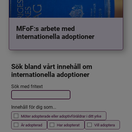
MFoF:s arbete med
internationella adoptioner
Sök bland vårt innehåll om 
internationella adoptioner
Det här formuläret postas automatiskt
Sök med fritext
Filtrera resultatet
Innehåll för dig som...
Möter adopterade eller adoptivföräldrar i ditt yrke
Är adopterad
Har adopterat
Vill adoptera