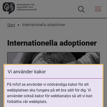
Öppna
Öppna
Menyn
sökrutan
Internationella adoptioner
Start
Internationella adoptioner
Vi använder kakor
På mfof.se använder vi nödvändiga kakor för att
webbplatsen ska fungera på ett bra sätt för dig. Vi
Oavsett om du är adopterad, 
använder också kakor för webbanalys så att vi kan
adoptivförälder eller arbetar med 
förbättra vår webbplats.
internationell adoption så kan du ha 