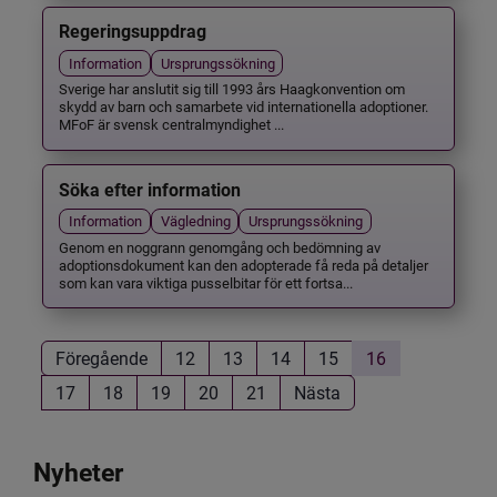
Regeringsuppdrag
Information
Ursprungssökning
Sverige har anslutit sig till 1993 års Haagkonvention om
skydd av barn och samarbete vid internationella adoptioner.
MFoF är svensk centralmyndighet ...
Söka efter information
Information
Vägledning
Ursprungssökning
Genom en noggrann genomgång och bedömning av
adoptionsdokument kan den adopterade få reda på detaljer
som kan vara viktiga pusselbitar för ett fortsa...
Föregående
12
13
14
15
16
17
18
19
20
21
Nästa
Nyheter