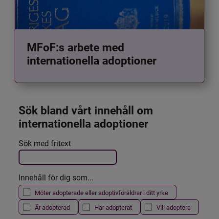
MFoF:s arbete med
internationella adoptioner
Sök bland vårt innehåll om 
internationella adoptioner
Det här formuläret postas automatiskt
Sök med fritext
Filtrera resultatet
Innehåll för dig som...
Möter adopterade eller adoptivföräldrar i ditt yrke
Är adopterad
Har adopterat
Vill adoptera