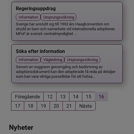
Regeringsuppdrag
Information
Ursprungssökning
Sverige har anslutit sig till 1993 års Haagkonvention om
skydd av barn och samarbete vid internationella adoptioner.
MFoF är svensk centralmyndighet ...
Söka efter information
Information
Vägledning
Ursprungssökning
Genom en noggrann genomgång och bedömning av
adoptionsdokument kan den adopterade få reda på detaljer
som kan vara viktiga pusselbitar för ett fortsa...
Föregående
12
13
14
15
16
17
18
19
20
21
Nästa
Nyheter