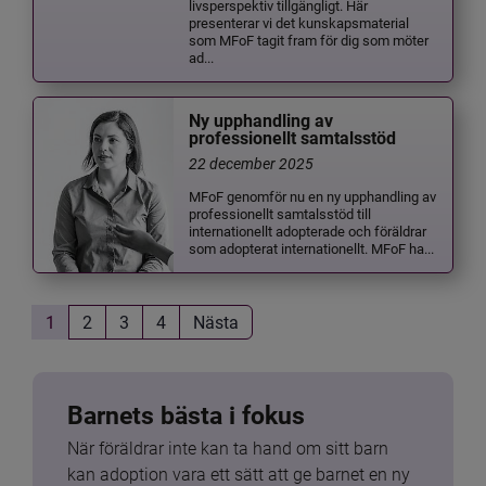
livsperspektiv tillgängligt. Här
presenterar vi det kunskapsmaterial
som MFoF tagit fram för dig som möter
ad...
Ny upphandling av
professionellt samtalsstöd
22 december 2025
MFoF genomför nu en ny upphandling av
professionellt samtalsstöd till
internationellt adopterade och föräldrar
som adopterat internationellt. MFoF ha...
1
2
3
4
Nästa
Barnets bästa i fokus
När föräldrar inte kan ta hand om sitt barn 
kan adoption vara ett sätt att ge barnet en ny 