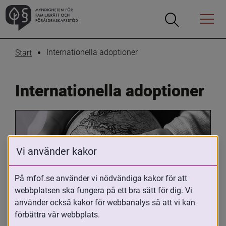
Öppna
Öppna
Menyn
sökrutan
Internationella adoptioner
Start
Internationella adoptioner
Vi använder kakor
På mfof.se använder vi nödvändiga kakor för att
webbplatsen ska fungera på ett bra sätt för dig. Vi
Oavsett om du är adopterad, 
använder också kakor för webbanalys så att vi kan
adoptivförälder eller arbetar med 
förbättra vår webbplats.
internationell adoption så kan du ha 