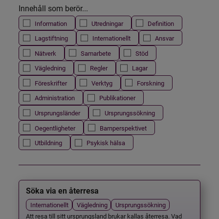
Innehåll som berör...
Information
Utredningar
Definition
Lagstiftning
Internationellt
Ansvar
Nätverk
Samarbete
Stöd
Vägledning
Regler
Lagar
Föreskrifter
Verktyg
Forskning
Administration
Publikationer
Ursprungsländer
Ursprungssökning
Oegentligheter
Barnperspektivet
Utbildning
Psykisk hälsa
Söka via en återresa
Internationellt
Vägledning
Ursprungssökning
Att resa till sitt ursprungsland brukar kallas återresa. Vad