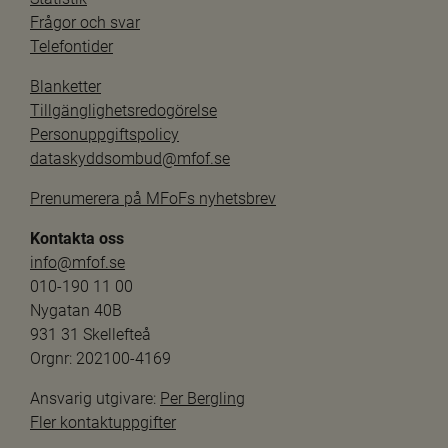
Frågor och svar
Telefontider
Blanketter
Tillgänglighetsredogörelse
Personuppgiftspolicy
dataskyddsombud@mfof.se
Prenumerera på MFoFs nyhetsbrev
Kontakta oss
info@mfof.se
010-190 11 00
Nygatan 40B
931 31 Skellefteå
Orgnr: 202100-4169
Ansvarig utgivare: 
Per Bergling
Fler kontaktuppgifter