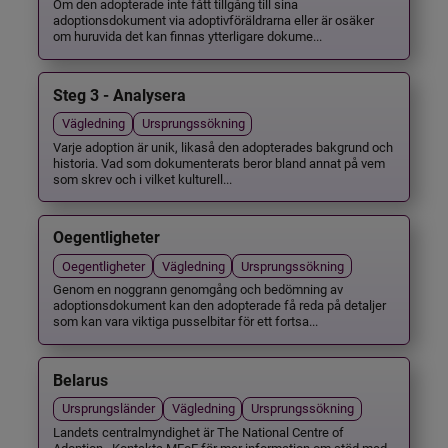
Om den adopterade inte fått tillgång till sina
adoptionsdokument via adoptivföräldrarna eller är osäker
om huruvida det kan finnas ytterligare dokume...
Steg 3 - Analysera
Vägledning
Ursprungssökning
Varje adoption är unik, likaså den adopterades bakgrund och
historia. Vad som dokumenterats beror bland annat på vem
som skrev och i vilket kulturell...
Oegentligheter
Oegentligheter
Vägledning
Ursprungssökning
Genom en noggrann genomgång och bedömning av
adoptionsdokument kan den adopterade få reda på detaljer
som kan vara viktiga pusselbitar för ett fortsa...
Belarus
Ursprungsländer
Vägledning
Ursprungssökning
Landets centralmyndighet är The National Centre of
Adoption . Kontakta MFoF för mer information om stöd med