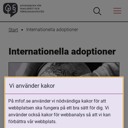
Öppna
Öppna
Menyn
sökrutan
Internationella adoptioner
Start
Internationella adoptioner
Vi använder kakor
På mfof.se använder vi nödvändiga kakor för att
webbplatsen ska fungera på ett bra sätt för dig. Vi
Oavsett om du är adopterad, 
använder också kakor för webbanalys så att vi kan
adoptivförälder eller arbetar med 
förbättra vår webbplats.
internationell adoption så kan du ha 