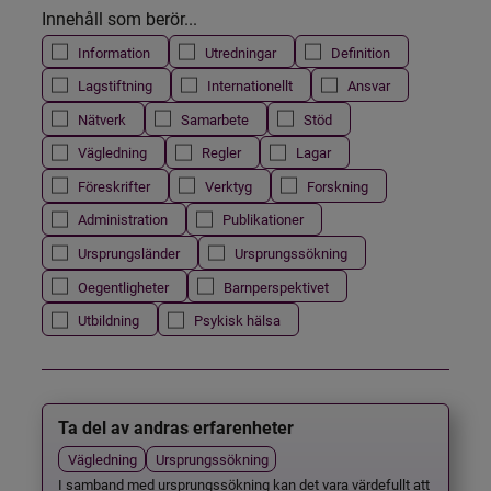
Innehåll som berör...
Information
Utredningar
Definition
Lagstiftning
Internationellt
Ansvar
Nätverk
Samarbete
Stöd
Vägledning
Regler
Lagar
Föreskrifter
Verktyg
Forskning
Administration
Publikationer
Ursprungsländer
Ursprungssökning
Oegentligheter
Barnperspektivet
Utbildning
Psykisk hälsa
Ta del av andras erfarenheter
Vägledning
Ursprungssökning
I samband med ursprungssökning kan det vara värdefullt att