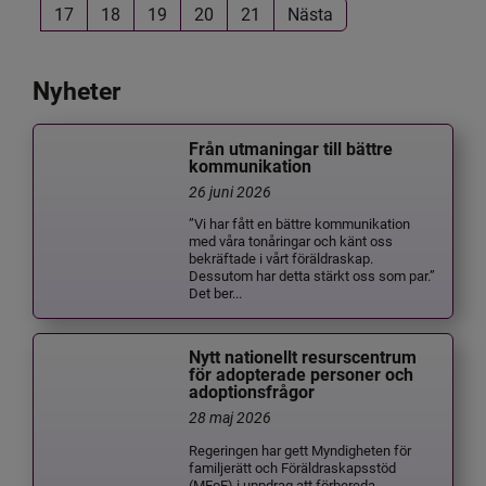
17
18
19
20
21
Nästa
Nyheter
Från utmaningar till bättre
kommunikation
26 juni 2026
”Vi har fått en bättre kommunikation
med våra tonåringar och känt oss
bekräftade i vårt föräldraskap.
Dessutom har detta stärkt oss som par.”
Det ber...
Nytt nationellt resurscentrum
för adopterade personer och
adoptionsfrågor
28 maj 2026
Regeringen har gett Myndigheten för
familjerätt och Föräldraskapsstöd
(MFoF) i uppdrag att förbereda