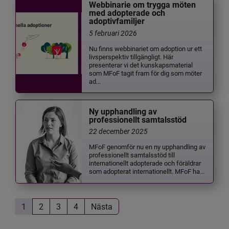
Webbinarie om trygga möten
med adopterade och
adoptivfamiljer
5 februari 2026
Nu finns webbinariet om adoption ur ett
livsperspektiv tillgängligt. Här
presenterar vi det kunskapsmaterial
som MFoF tagit fram för dig som möter
ad...
Ny upphandling av
professionellt samtalsstöd
22 december 2025
MFoF genomför nu en ny upphandling av
professionellt samtalsstöd till
internationellt adopterade och föräldrar
som adopterat internationellt. MFoF ha...
1
2
3
4
Nästa