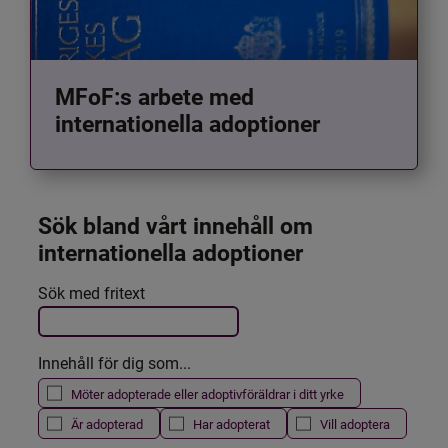
MFoF:s arbete med
internationella adoptioner
Sök bland vårt innehåll om 
internationella adoptioner
Det här formuläret postas automatiskt
Sök med fritext
Filtrera resultatet
Innehåll för dig som...
Möter adopterade eller adoptivföräldrar i ditt yrke
Är adopterad
Har adopterat
Vill adoptera