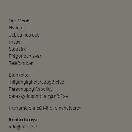
Om MFoF
Nyheter
Jobba hos oss
Press
Statistik
Frågor och svar
Telefontider
Blanketter
Tillgänglighetsredogörelse
Personuppgiftspolicy
dataskyddsombud@mfof.se
Prenumerera på MFoFs nyhetsbrev
Kontakta oss
info@mfof.se