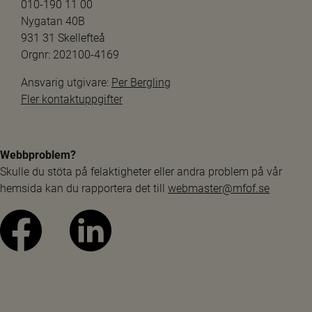
010-190 11 00
Nygatan 40B
931 31 Skellefteå
Orgnr: 202100-4169
Ansvarig utgivare: 
Per Bergling
Fler kontaktuppgifter
Webbproblem?
Skulle du stöta på felaktigheter eller andra problem på vår 
hemsida kan du rapportera det till 
webmaster@mfof.se