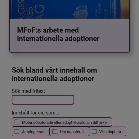
MFoF:s arbete med
internationella adoptioner
Sök bland vårt innehåll om 
internationella adoptioner
Det här formuläret postas automatiskt
Sök med fritext
Filtrera resultatet
Innehåll för dig som...
Möter adopterade eller adoptivföräldrar i ditt yrke
Är adopterad
Har adopterat
Vill adoptera