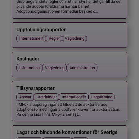
Ursprungslandets regler och rutiner styr hur det går till då de
blivande adoptivföräldrarna hämtar barnet.
Adoptionsorganisationen förmedlar besked o...
Uppföljningsrapporter
Internationellt
Regler
Vägledning
Kostnader
Information
Vägledning
Administration
Tillsynsrapporter
Ansvar
Utredningar
Internationellt
Lagstiftning
I MFoF:s uppdrag ingår att tillse att de auktoriserade
adoptionsförmedlingarna uppfyller kraven för auktorisation.
På denna sida finns MFoF:s senast...
Lagar och bindande konventioner för Sverige