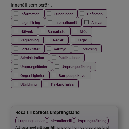
Innehåll som berör...
Information
Utredningar
Definition
Lagstiftning
Internationellt
Ansvar
Nätverk
Samarbete
Stöd
Vägledning
Regler
Lagar
Föreskrifter
Verktyg
Forskning
Administration
Publikationer
Ursprungsländer
Ursprungssökning
Oegentligheter
Barnperspektivet
Utbildning
Psykisk hälsa
Resa till barnets ursprungsland
Ursprungsländer
Internationellt
Ursprungssökning
Att resa med sitt barn till hans eller hennes ursprungsland