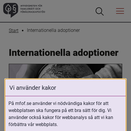
Öppna
Öppna
Menyn
sökrutan
Internationella adoptioner
Start
Internationella adoptioner
Vi använder kakor
På mfof.se använder vi nödvändiga kakor för att
webbplatsen ska fungera på ett bra sätt för dig. Vi
Oavsett om du är adopterad, 
använder också kakor för webbanalys så att vi kan
adoptivförälder eller arbetar med 
förbättra vår webbplats.
internationell adoption så kan du ha 