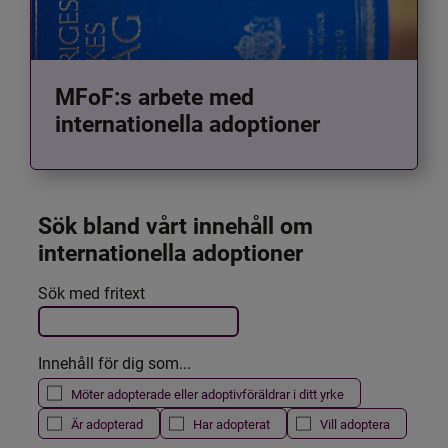
MFoF:s arbete med
internationella adoptioner
Sök bland vårt innehåll om 
internationella adoptioner
Det här formuläret postas automatiskt
Sök med fritext
Filtrera resultatet
Innehåll för dig som...
Möter adopterade eller adoptivföräldrar i ditt yrke
Är adopterad
Har adopterat
Vill adoptera