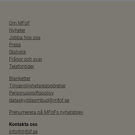
Om MFoF
Nyheter
Jobba hos oss
Press
Statistik
Frågor och svar
Telefontider
Blanketter
Tillgänglighetsredogörelse
Personuppgiftspolicy
dataskyddsombud@mfof.se
Prenumerera på MFoFs nyhetsbrev
Kontakta oss
info@mfof.se