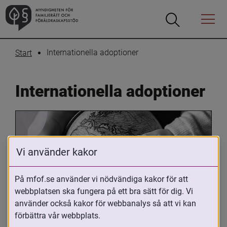
Öppna
Öppna
Menyn
sökrutan
Internationella adoptioner
Start
Internationella adoptioner
Vi använder kakor
På mfof.se använder vi nödvändiga kakor för att
webbplatsen ska fungera på ett bra sätt för dig. Vi
Oavsett om du är adopterad, 
använder också kakor för webbanalys så att vi kan
adoptivförälder eller arbetar med 
förbättra vår webbplats.
internationell adoption så kan du ha 