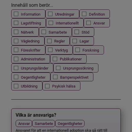
Innehåll som berör...
Information
Utredningar
Definition
Lagstiftning
Internationellt
Ansvar
Nätverk
Samarbete
Stöd
Vägledning
Regler
Lagar
Föreskrifter
Verktyg
Forskning
Administration
Publikationer
Ursprungsländer
Ursprungssökning
Oegentligheter
Barnperspektivet
Utbildning
Psykisk hälsa
Vilka är ansvariga?
Ansvar
Samarbete
Oegentligheter
Ansvaret för att en internationell adoption ska gå rätt till