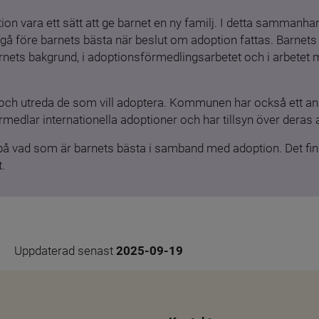
ion vara ett sätt att ge barnet en ny familj. I detta sammanhang
gå före barnets bästa när beslut om adoption fattas. Barnets b
barnets bakgrund, i adoptionsförmedlingsarbetet och i arbetet
och utreda de som vill adoptera. Kommunen har också ett ansv
medlar internationella adoptioner och har tillsyn över deras 
 på vad som är barnets bästa i samband med adoption. Det finn
.
Uppdaterad senast 
2025-09-19