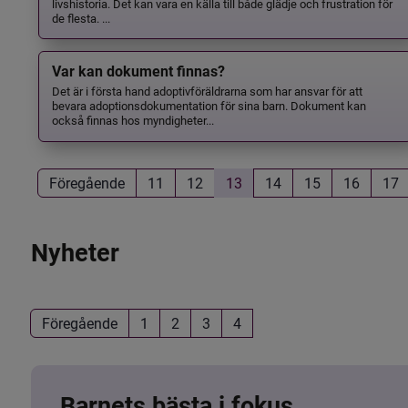
livshistoria. Det kan vara en källa till både glädje och frustration för
de flesta. ...
Var kan dokument finnas?
Det är i första hand adoptivföräldrarna som har ansvar för att
bevara adoptionsdokumentation för sina barn. Dokument kan
också finnas hos myndigheter...
Föregående
11
12
13
14
15
16
17
Nyheter
Föregående
1
2
3
4
Barnets bästa i fokus