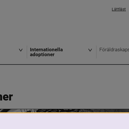
Lättläst
Internationella
Föräldraskap
adoptioner
ner