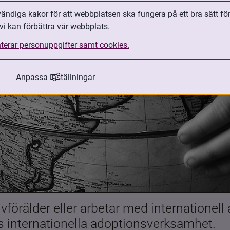
ndiga kakor för att webbplatsen ska fungera på ett bra sätt fö
vi kan förbättra vår webbplats.
terar personuppgifter samt cookies.
Anpassa inställningar
förälder eller arbetar med internationell
es internationella adoptionsverksamhet.