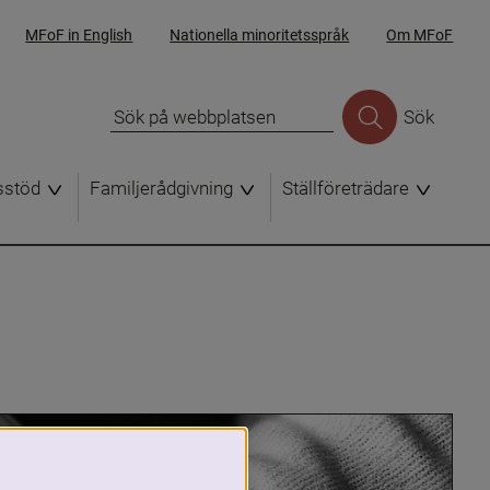
MFoF in English
Nationella minoritetsspråk
Om MFoF
Sök
sstöd
Familjerådgivning
Ställföreträdare