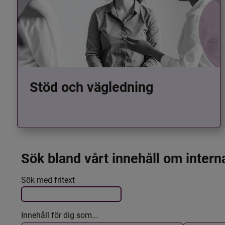
Stöd och vägledning
Sök bland vårt innehåll om intern
Det här formuläret postas automatiskt
Filtrera resultatet
Sök med fritext
Innehåll för dig som...