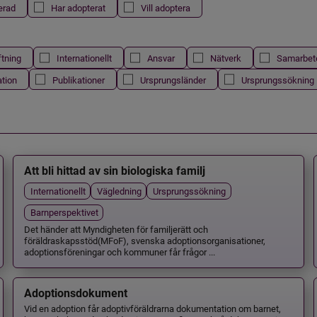
erad
Har adopterat
Vill adoptera
ftning
Internationellt
Ansvar
Nätverk
Samarbet
ation
Publikationer
Ursprungsländer
Ursprungssökning
Att bli hittad av sin biologiska familj
Internationellt
Vägledning
Ursprungssökning
Barnperspektivet
Det händer att Myndigheten för familjerätt och
föräldraskapsstöd(MFoF), svenska adoptionsorganisationer,
adoptionsföreningar och kommuner får frågor ...
Adoptionsdokument
Vid en adoption får adoptivföräldrarna dokumentation om barnet,