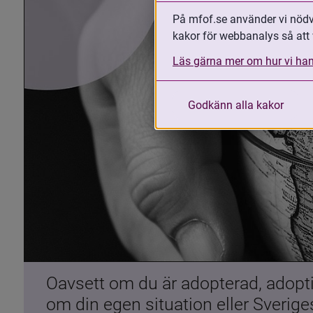
På mfof.se använder vi nödvä
kakor för webbanalys så att 
Läs gärna mer om hur vi han
Godkänn alla kakor
Oavsett om du är adopterad, adoptiv
om din egen situation eller Sverig