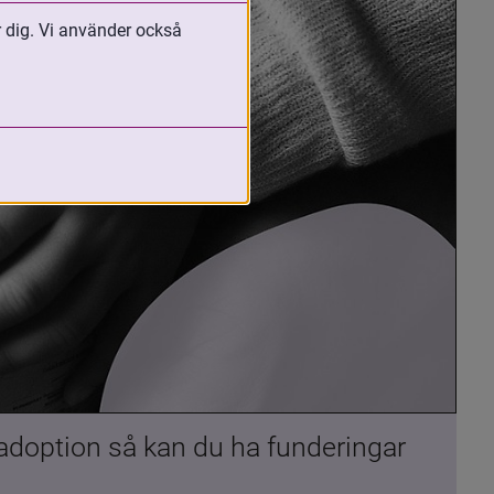
r dig. Vi använder också
 adoption så kan du ha funderingar 