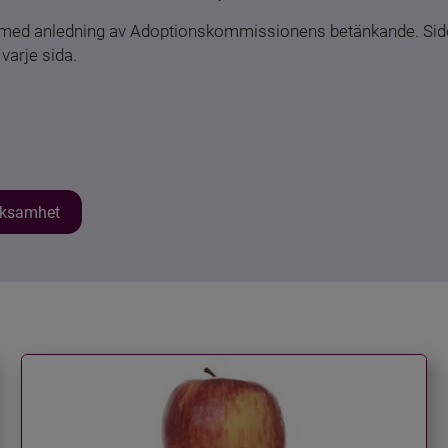
n med anledning av Adoptionskommissionens betänkande. Sido
varje sida.
erksamhet