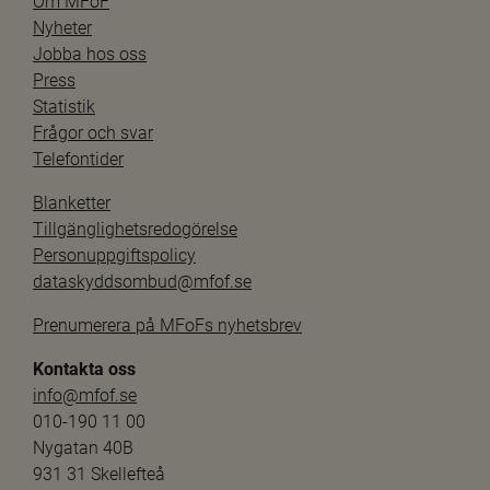
Om MFoF
Nyheter
Jobba hos oss
Press
Statistik
Frågor och svar
Telefontider
Blanketter
Tillgänglighetsredogörelse
Personuppgiftspolicy
dataskyddsombud@mfof.se
Prenumerera på MFoFs nyhetsbrev
Kontakta oss
info@mfof.se
010-190 11 00
Nygatan 40B
931 31 Skellefteå