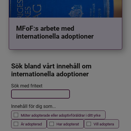
MFoF:s arbete med
internationella adoptioner
Sök bland vårt innehåll om 
internationella adoptioner
Det här formuläret postas automatiskt
Sök med fritext
Filtrera resultatet
Innehåll för dig som...
Möter adopterade eller adoptivföräldrar i ditt yrke
Är adopterad
Har adopterat
Vill adoptera