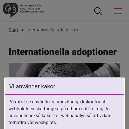
Öppna
Öppna
Menyn
sökrutan
Internationella adoptioner
Start
Internationella adoptioner
Vi använder kakor
På mfof.se använder vi nödvändiga kakor för att
webbplatsen ska fungera på ett bra sätt för dig. Vi
Oavsett om du är adopterad, 
använder också kakor för webbanalys så att vi kan
adoptivförälder eller arbetar med 
förbättra vår webbplats.
internationell adoption så kan du ha 