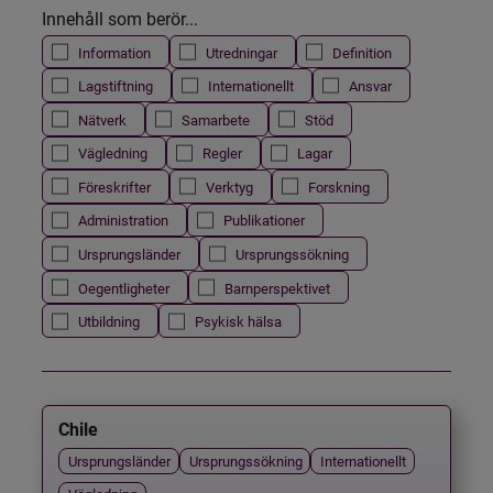
Innehåll som berör...
Information
Utredningar
Definition
Lagstiftning
Internationellt
Ansvar
Nätverk
Samarbete
Stöd
Vägledning
Regler
Lagar
Föreskrifter
Verktyg
Forskning
Administration
Publikationer
Ursprungsländer
Ursprungssökning
Oegentligheter
Barnperspektivet
Utbildning
Psykisk hälsa
Chile
Ursprungsländer
Ursprungssökning
Internationellt