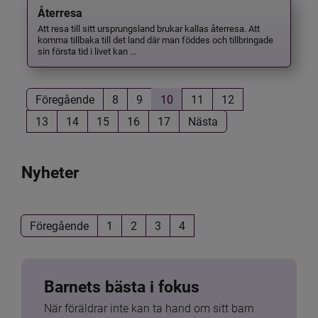
Återresa
Att resa till sitt ursprungsland brukar kallas återresa. Att
komma tillbaka till det land där man föddes och tillbringade
sin första tid i livet kan ...
Föregående
8
9
10
11
12
13
14
15
16
17
Nästa
Nyheter
Föregående
1
2
3
4
Barnets bästa i fokus
När föräldrar inte kan ta hand om sitt barn 