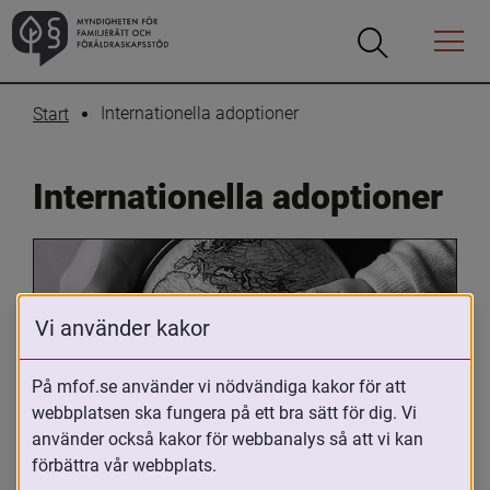
Öppna
Öppna
Menyn
sökrutan
Internationella adoptioner
Start
Internationella adoptioner
Vi använder kakor
På mfof.se använder vi nödvändiga kakor för att
webbplatsen ska fungera på ett bra sätt för dig. Vi
Oavsett om du är adopterad, 
använder också kakor för webbanalys så att vi kan
adoptivförälder eller arbetar med 
förbättra vår webbplats.
internationell adoption så kan du ha 