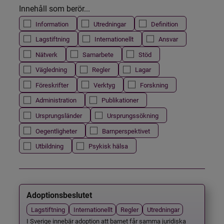
Innehåll som berör...
Information
Utredningar
Definition
Lagstiftning
Internationellt
Ansvar
Nätverk
Samarbete
Stöd
Vägledning
Regler
Lagar
Föreskrifter
Verktyg
Forskning
Administration
Publikationer
Ursprungsländer
Ursprungssökning
Oegentligheter
Barnperspektivet
Utbildning
Psykisk hälsa
Adoptionsbeslutet
Lagstiftning
Internationellt
Regler
Utredningar
I Sverige innebär adoption att barnet får samma juridiska