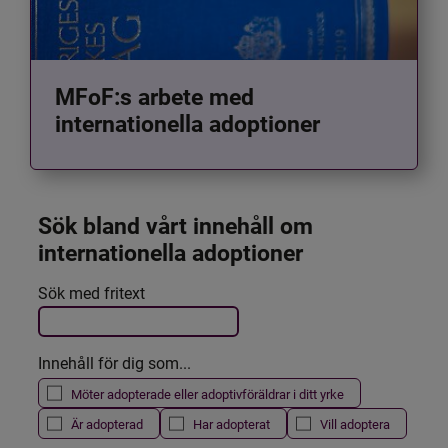
MFoF:s arbete med
internationella adoptioner
Sök bland vårt innehåll om 
internationella adoptioner
Det här formuläret postas automatiskt
Sök med fritext
Filtrera resultatet
Innehåll för dig som...
Möter adopterade eller adoptivföräldrar i ditt yrke
Är adopterad
Har adopterat
Vill adoptera