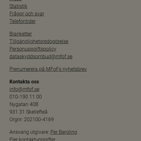
Statistik
Frågor och svar
Telefontider
Blanketter
Tillgänglighetsredogörelse
Personuppgiftspolicy
dataskyddsombud@mfof.se
Prenumerera på MFoFs nyhetsbrev
Kontakta oss
info@mfof.se
010-190 11 00
Nygatan 40B
931 31 Skellefteå
Orgnr: 202100-4169
Ansvarig utgivare: 
Per Bergling
Fler kontaktuppgifter