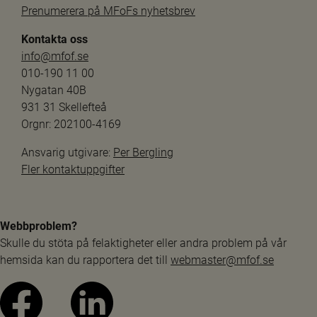
Prenumerera på MFoFs nyhetsbrev
Kontakta oss
info@mfof.se
010-190 11 00
Nygatan 40B
931 31 Skellefteå
Orgnr: 202100-4169
Ansvarig utgivare: 
Per Bergling
Fler kontaktuppgifter
Webbproblem?
Skulle du stöta på felaktigheter eller andra problem på vår 
hemsida kan du rapportera det till 
webmaster@mfof.se