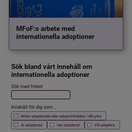
MFoF:s arbete med
internationella adoptioner
Sök bland vårt innehåll om 
internationella adoptioner
Det här formuläret postas automatiskt
Sök med fritext
Filtrera resultatet
Innehåll för dig som...
Möter adopterade eller adoptivföräldrar i ditt yrke
Är adopterad
Har adopterat
Vill adoptera