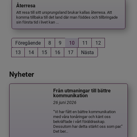
Återresa
Att resa till sitt ursprungsland brukar kallas återresa. Att
komma tillbaka till det land där man föddes och tillbringade
sin första tid i livet kan ...
Föregående
8
9
10
11
12
13
14
15
16
17
Nästa
Nyheter
Från utmaningar till bättre
kommunikation
26 juni 2026
”Vi har fått en bättre kommunikation
med våra tonåringar och känt oss
bekräftade i vårt föräldraskap.
Dessutom har detta stärkt oss som par.”
Det ber...