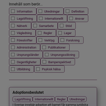
Innehåll som berör...
Information
Utredningar
Definition
Lagstiftning
Internationellt
Ansvar
Nätverk
Samarbete
Stöd
Vägledning
Regler
Lagar
Föreskrifter
Verktyg
Forskning
Administration
Publikationer
Ursprungsländer
Ursprungssökning
Oegentligheter
Barnperspektivet
Utbildning
Psykisk hälsa
Adoptionsbeslutet
Lagstiftning
Internationellt
Regler
Utredningar
I Sverige innebär adoption att barnet får samma juridiska