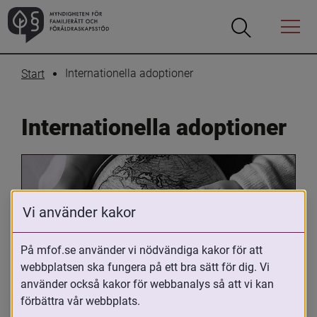
Öppna
Öppna
Menyn
sökrutan
Internationella adoptioner
Start
Internationella adoptioner
Vi använder kakor
På mfof.se använder vi nödvändiga kakor för att
webbplatsen ska fungera på ett bra sätt för dig. Vi
Oavsett om du är adopterad, 
använder också kakor för webbanalys så att vi kan
adoptivförälder eller arbetar med 
förbättra vår webbplats.
internationell adoption så kan du ha 