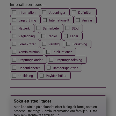
Innehåll som berör...
Information
Utredningar
Definition
Lagstiftning
Internationellt
Ansvar
Nätverk
Samarbete
Stöd
Vägledning
Regler
Lagar
Föreskrifter
Verktyg
Forskning
Administration
Publikationer
Ursprungsländer
Ursprungssökning
Oegentligheter
Barnperspektivet
Utbildning
Psykisk hälsa
Söka ett steg i taget
Man kan tänka på sökandet efter biologisk familj som en
process i tre steg: - Samla information om familjen - Hitta
familjen - Kontakta familjen. En ...