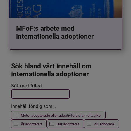
MFoF:s arbete med
internationella adoptioner
Sök bland vårt innehåll om 
internationella adoptioner
Det här formuläret postas automatiskt
Sök med fritext
Filtrera resultatet
Innehåll för dig som...
Möter adopterade eller adoptivföräldrar i ditt yrke
Är adopterad
Har adopterat
Vill adoptera