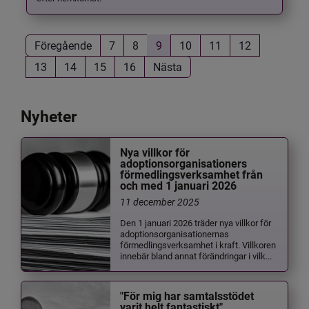
Föregående
7
8
9
10
11
12
13
14
15
16
Nästa
Nyheter
Nya villkor för
adoptionsorganisationers
förmedlingsverksamhet från
och med 1 januari 2026
11 december 2025
Den 1 januari 2026 träder nya villkor för
adoptionsorganisationernas
förmedlingsverksamhet i kraft. Villkoren
innebär bland annat förändringar i vilk...
"För mig har samtalsstödet
varit helt fantastiskt"