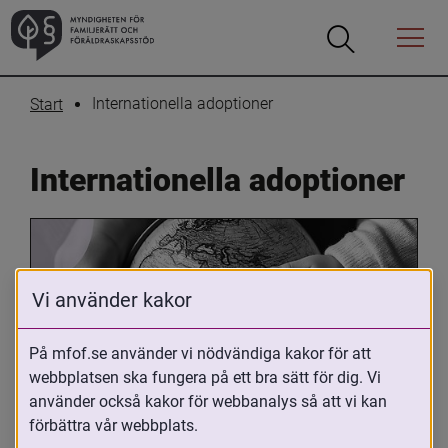
Öppna
Öppna
Menyn
sökrutan
Internationella adoptioner
Start
Internationella adoptioner
Vi använder kakor
På mfof.se använder vi nödvändiga kakor för att
webbplatsen ska fungera på ett bra sätt för dig. Vi
Oavsett om du är adopterad, 
använder också kakor för webbanalys så att vi kan
adoptivförälder eller arbetar med 
förbättra vår webbplats.
internationell adoption så kan du ha 