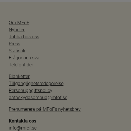
Om MFoF
Nyheter
Jobba hos oss
Press
Statistik
Frågor och svar
Telefontider
Blanketter
Tillgänglighetsredogörelse
Personuppgiftspolicy
dataskyddsombud@mfof.se
Prenumerera på MFoFs nyhetsbrev
Kontakta oss
info@mfof.se