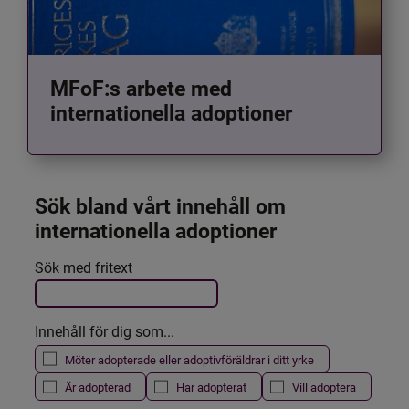
MFoF:s arbete med
internationella adoptioner
Sök bland vårt innehåll om 
internationella adoptioner
Det här formuläret postas automatiskt
Sök med fritext
Filtrera resultatet
Innehåll för dig som...
Möter adopterade eller adoptivföräldrar i ditt yrke
Är adopterad
Har adopterat
Vill adoptera