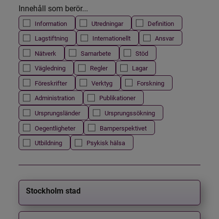
Innehåll som berör...
Information
Utredningar
Definition
Lagstiftning
Internationellt
Ansvar
Nätverk
Samarbete
Stöd
Vägledning
Regler
Lagar
Föreskrifter
Verktyg
Forskning
Administration
Publikationer
Ursprungsländer
Ursprungssökning
Oegentligheter
Barnperspektivet
Utbildning
Psykisk hälsa
Stockholm stad