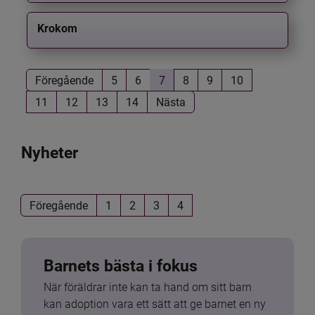
Krokom
Föregående
5
6
7
8
9
10
11
12
13
14
Nästa
Nyheter
Föregående
1
2
3
4
Barnets bästa i fokus
När föräldrar inte kan ta hand om sitt barn 
kan adoption vara ett sätt att ge barnet en ny 