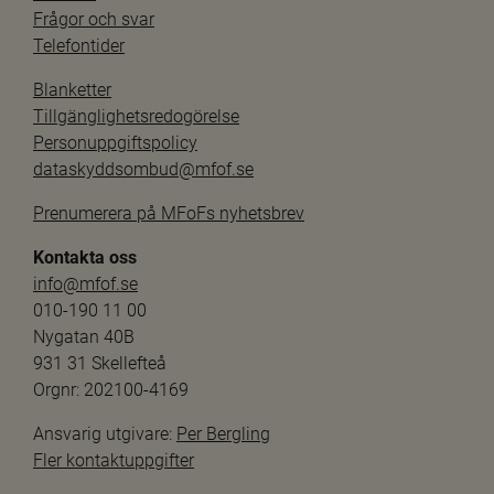
Frågor och svar
Telefontider
Blanketter
Tillgänglighetsredogörelse
Personuppgiftspolicy
dataskyddsombud@mfof.se
Prenumerera på MFoFs nyhetsbrev
Kontakta oss
info@mfof.se
010-190 11 00
Nygatan 40B
931 31 Skellefteå
Orgnr: 202100-4169
Ansvarig utgivare: 
Per Bergling
Fler kontaktuppgifter