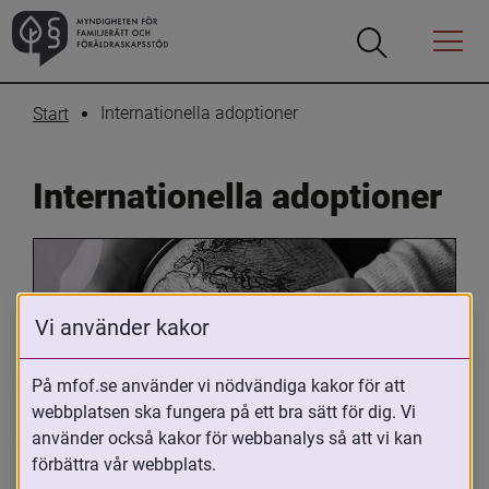
Öppna
Öppna
Menyn
sökrutan
Internationella adoptioner
Start
Internationella adoptioner
Vi använder kakor
På mfof.se använder vi nödvändiga kakor för att
webbplatsen ska fungera på ett bra sätt för dig. Vi
Oavsett om du är adopterad, 
använder också kakor för webbanalys så att vi kan
adoptivförälder eller arbetar med 
förbättra vår webbplats.
internationell adoption så kan du ha 