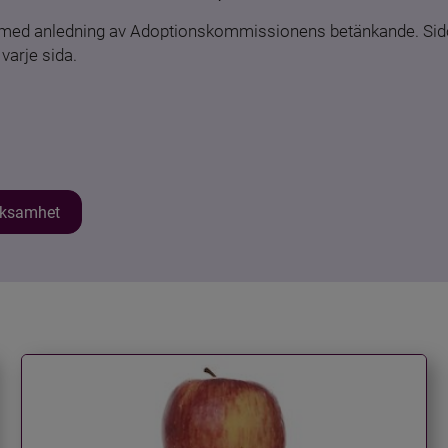
n med anledning av Adoptionskommissionens betänkande. Sido
varje sida.
erksamhet