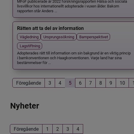
MFoF publicerade år 2022 forskningsrapporten Hälsa och sociala
livsvillkor hos internationellt adopterade i vuxen ålder. Bakom
rapporten står Anders ...
Rätten att ta del av information
Vägledning
Ursprungssökning
Barnperspektivet
Lagstiftning
Adopterades rätt till information om sin bakgrund är en viktig princip
i barnkonventionen och Haagkonventionen. Varje land har sina
bestämmelser för ...
Föregående
3
4
5
6
7
8
9
10
Nyheter
Föregående
1
2
3
4