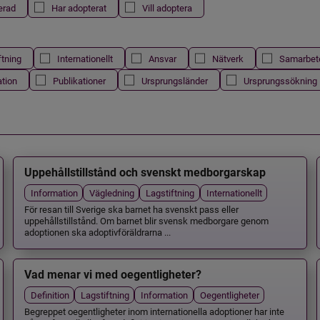
erad
Har adopterat
Vill adoptera
ftning
Internationellt
Ansvar
Nätverk
Samarbet
ation
Publikationer
Ursprungsländer
Ursprungssökning
Uppehållstillstånd och svenskt medborgarskap
Information
Vägledning
Lagstiftning
Internationellt
För resan till Sverige ska barnet ha svenskt pass eller
uppehållstillstånd. Om barnet blir svensk medborgare genom
adoptionen ska adoptivföräldrarna ...
Vad menar vi med oegentligheter?
Definition
Lagstiftning
Information
Oegentligheter
Begreppet oegentligheter inom internationella adoptioner har inte