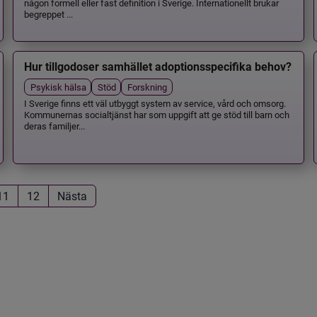
någon formell eller fast definition i Sverige. Internationellt brukar
begreppet ...
Hur tillgodoser samhället adoptionsspecifika behov?
Psykisk hälsa
Stöd
Forskning
I Sverige finns ett väl utbyggt system av service, vård och omsorg.
Kommunernas socialtjänst har som uppgift att ge stöd till barn och
deras familjer...
11
12
Nästa