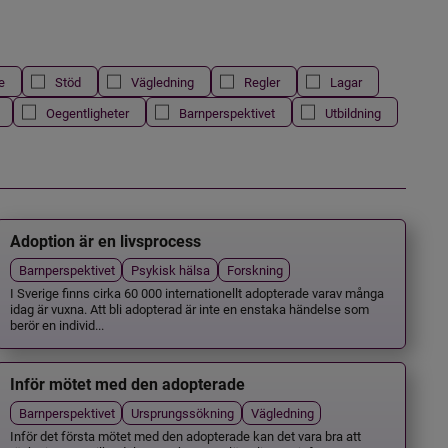
e
Stöd
Vägledning
Regler
Lagar
Oegentligheter
Barnperspektivet
Utbildning
Adoption är en livsprocess
Barnperspektivet
Psykisk hälsa
Forskning
I Sverige finns cirka 60 000 internationellt adopterade varav många
idag är vuxna. Att bli adopterad är inte en enstaka händelse som
berör en individ...
Inför mötet med den adopterade
Barnperspektivet
Ursprungssökning
Vägledning
Inför det första mötet med den adopterade kan det vara bra att