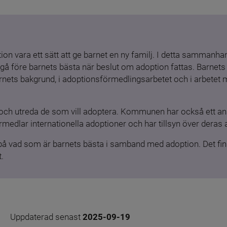
ion vara ett sätt att ge barnet en ny familj. I detta sammanhang
gå före barnets bästa när beslut om adoption fattas. Barnets b
barnets bakgrund, i adoptionsförmedlingsarbetet och i arbetet
och utreda de som vill adoptera. Kommunen har också ett ansv
medlar internationella adoptioner och har tillsyn över deras 
 på vad som är barnets bästa i samband med adoption. Det finn
.
Uppdaterad senast 
2025-09-19