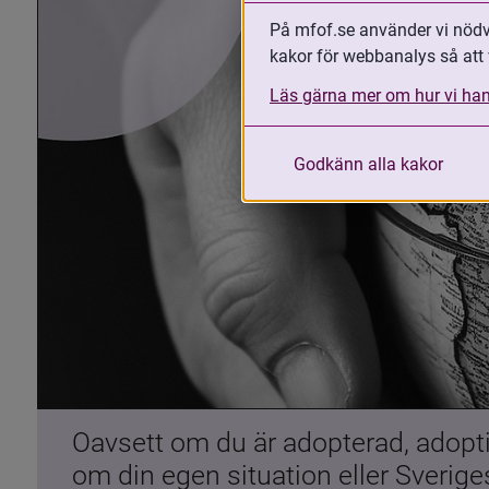
På mfof.se använder vi nödvä
kakor för webbanalys så att 
Läs gärna mer om hur vi han
Godkänn alla kakor
Oavsett om du är adopterad, adoptiv
om din egen situation eller Sverig