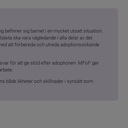
 befinner sig barnet i en mycket utsatt situation. 
ästa ska vara vägledande i alla delar av det 
 med att förbereda och utreda adoptionssökande 
ar för att ge stöd efter adoptionen. MFoF ger 
arbete.
s både likheter och skillnader i synsätt som 