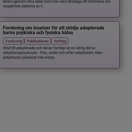
tänka igenom vilka delar som kan vara lämpliga att informera om
respektive stämma av t...
Forskning om insatser för att stödja adopterade
barns psykiska och fysiska hälsa
Forskning
Publikationer
Verktyg
Stöd till adopterade och deras familjer är en viktig del av
adoptionsprocessen - före, under och efter adoptionen. Men
adoptionen påverkar inte enbar...