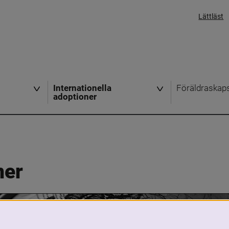
Lättläst
Internationella
Föräldraskap
adoptioner
ner