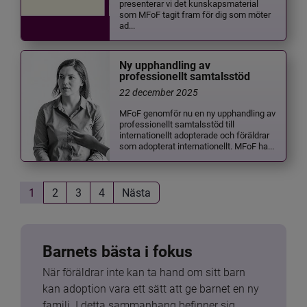
presenterar vi det kunskapsmaterial
som MFoF tagit fram för dig som möter
ad...
Ny upphandling av
professionellt samtalsstöd
22 december 2025
MFoF genomför nu en ny upphandling av
professionellt samtalsstöd till
internationellt adopterade och föräldrar
som adopterat internationellt. MFoF ha...
1
2
3
4
Nästa
Barnets bästa i fokus
När föräldrar inte kan ta hand om sitt barn 
kan adoption vara ett sätt att ge barnet en ny 
familj. I detta sammanhang befinner sig 