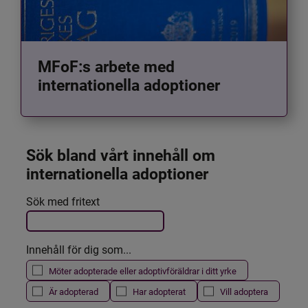
MFoF:s arbete med
internationella adoptioner
Sök bland vårt innehåll om 
internationella adoptioner
Det här formuläret postas automatiskt
Sök med fritext
Filtrera resultatet
Innehåll för dig som...
Möter adopterade eller adoptivföräldrar i ditt yrke
Är adopterad
Har adopterat
Vill adoptera