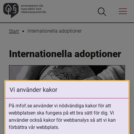
Öppna
Öppna
Menyn
sökrutan
Internationella adoptioner
Start
Internationella adoptioner
Vi använder kakor
På mfof.se använder vi nödvändiga kakor för att
webbplatsen ska fungera på ett bra sätt för dig. Vi
Oavsett om du är adopterad, 
använder också kakor för webbanalys så att vi kan
adoptivförälder eller arbetar med 
förbättra vår webbplats.
internationell adoption så kan du ha 