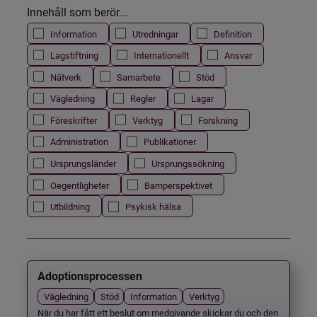
Innehåll som berör...
Information
Utredningar
Definition
Lagstiftning
Internationellt
Ansvar
Nätverk
Samarbete
Stöd
Vägledning
Regler
Lagar
Föreskrifter
Verktyg
Forskning
Administration
Publikationer
Ursprungsländer
Ursprungssökning
Oegentligheter
Barnperspektivet
Utbildning
Psykisk hälsa
Adoptionsprocessen
Vägledning
Stöd
Information
Verktyg
När du har fått ett beslut om medgivande skickar du och den