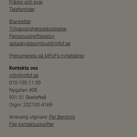
Frågor och svar
Telefontider
Blanketter
Tillgänglighetsredogörelse
Personuppgiftspolicy
dataskyddsombud@mfof.se
Prenumerera på MFoFs nyhetsbrev
Kontakta oss
info@mfof.se
010-190 11 00
Nygatan 40B
931 31 Skellefteå
Orgnr: 202100-4169
Ansvarig utgivare: 
Per Bergling
Fler kontaktuppgifter