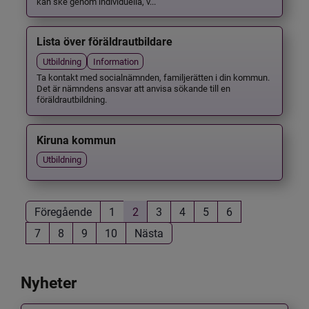
kan ske genom individuella, v...
Lista över föräldrautbildare
Utbildning
Information
Ta kontakt med socialnämnden, familjerätten i din kommun.
Det är nämndens ansvar att anvisa sökande till en
föräldrautbildning.
Kiruna kommun
Utbildning
Föregående
1
2
3
4
5
6
7
8
9
10
Nästa
Nyheter