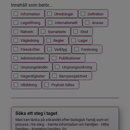
Innehåll som berör...
Information
Utredningar
Definition
Lagstiftning
Internationellt
Ansvar
Nätverk
Samarbete
Stöd
Vägledning
Regler
Lagar
Föreskrifter
Verktyg
Forskning
Administration
Publikationer
Ursprungsländer
Ursprungssökning
Oegentligheter
Barnperspektivet
Utbildning
Psykisk hälsa
Söka ett steg i taget
Man kan tänka på sökandet efter biologisk familj som en
process i tre steg: - Samla information om familjen - Hitta
familjen - Kontakta familjen. En ...