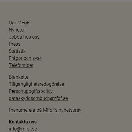
Om MFoF
Nyheter
Jobba hos oss
Press
Statistik
Frågor och svar
Telefontider
Blanketter
Tillgänglighetsredogörelse
Personuppgiftspolicy
dataskyddsombud@mfof.se
Prenumerera på MFoFs nyhetsbrev
Kontakta oss
info@mfof.se