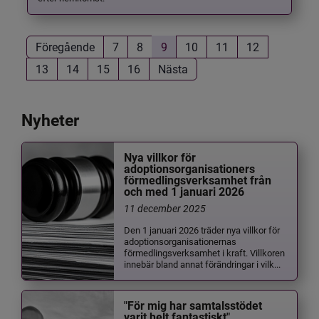
Föregående
7
8
9
10
11
12
13
14
15
16
Nästa
Nyheter
Nya villkor för
adoptionsorganisationers
förmedlingsverksamhet från
och med 1 januari 2026
11 december 2025
Den 1 januari 2026 träder nya villkor för
adoptionsorganisationernas
förmedlingsverksamhet i kraft. Villkoren
innebär bland annat förändringar i vilk...
"För mig har samtalsstödet
varit helt fantastiskt"