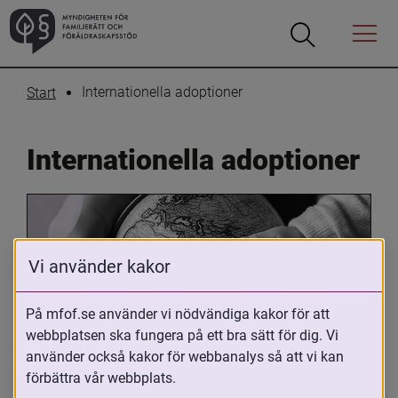
Öppna
Öppna
Menyn
sökrutan
Internationella adoptioner
Start
Internationella adoptioner
Vi använder kakor
På mfof.se använder vi nödvändiga kakor för att
webbplatsen ska fungera på ett bra sätt för dig. Vi
Oavsett om du är adopterad, 
använder också kakor för webbanalys så att vi kan
adoptivförälder eller arbetar med 
förbättra vår webbplats.
internationell adoption så kan du ha 