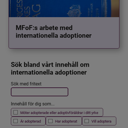
MFoF:s arbete med
internationella adoptioner
Sök bland vårt innehåll om 
internationella adoptioner
Det här formuläret postas automatiskt
Sök med fritext
Filtrera resultatet
Innehåll för dig som...
Möter adopterade eller adoptivföräldrar i ditt yrke
Är adopterad
Har adopterat
Vill adoptera