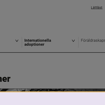
Lättläst
Internationella
Föräldraskap
adoptioner
ner