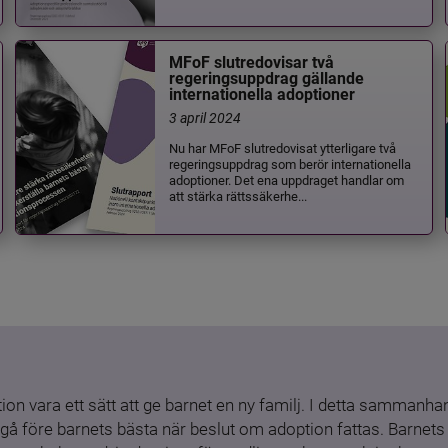
MFoF slutredovisar två
regeringsuppdrag gällande
internationella adoptioner
3 april 2024
Nu har MFoF slutredovisat ytterligare två
regeringsuppdrag som berör internationella
adoptioner. Det ena uppdraget handlar om
att stärka rättssäkerhe...
ion vara ett sätt att ge barnet en ny familj. I detta sammanhang
gå före barnets bästa när beslut om adoption fattas. Barnets b