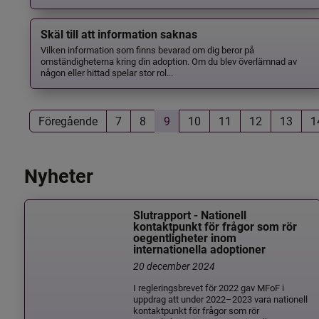
Skäl till att information saknas
Vilken information som finns bevarad om dig beror på
omständigheterna kring din adoption. Om du blev överlämnad av
någon eller hittad spelar stor rol...
Föregående
7
8
9
10
11
12
13
1
Nyheter
Slutrapport - Nationell
kontaktpunkt för frågor som rör
oegentligheter inom
internationella adoptioner
20 december 2024
I regleringsbrevet för 2022 gav MFoF i
uppdrag att under 2022–2023 vara nationell
kontaktpunkt för frågor som rör