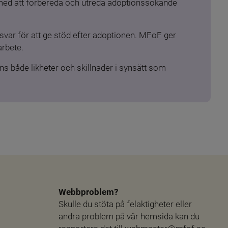
 med att förbereda och utreda adoptionssökande 
ar för att ge stöd efter adoptionen. MFoF ger 
arbete.
s både likheter och skillnader i synsätt som 
Webbproblem?
Skulle du stöta på felaktigheter eller 
andra problem på vår hemsida kan du 