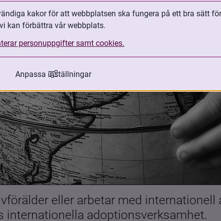
ndiga kakor för att webbplatsen ska fungera på ett bra sätt fö
vi kan förbättra vår webbplats.
terar personuppgifter samt cookies.
Anpassa inställningar
förälder eller arbetar med internationell
es internationella adoptionsverksamhet.