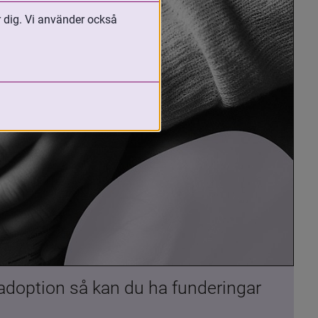
r dig. Vi använder också
 adoption så kan du ha funderingar 