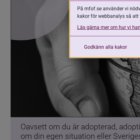
På mfof.se använder vi nödvä
kakor för webbanalys så att 
Läs gärna mer om hur vi han
Godkänn alla kakor
Oavsett om du är adopterad, adoptiv
om din egen situation eller Sverig