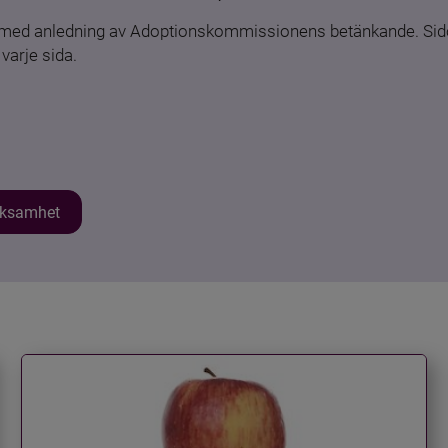
n med anledning av Adoptionskommissionens betänkande. Sido
varje sida.
erksamhet