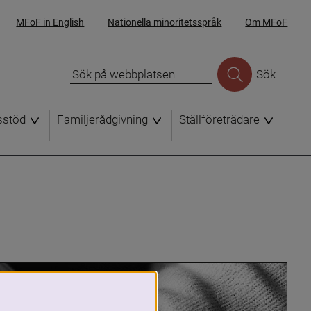
MFoF in English
Nationella minoritetsspråk
Om MFoF
Sök
sstöd
Familjerådgivning
Ställföreträdare