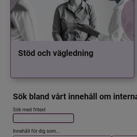
Stöd och vägledning
Sök bland vårt innehåll om intern
Det här formuläret postas automatiskt
Filtrera resultatet
Sök med fritext
Innehåll för dig som...