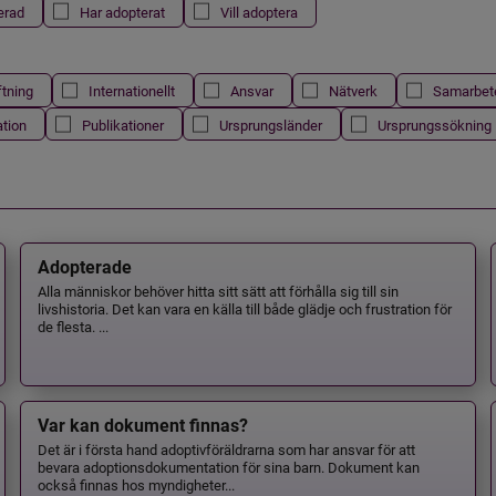
erad
Har adopterat
Vill adoptera
ftning
Internationellt
Ansvar
Nätverk
Samarbet
ation
Publikationer
Ursprungsländer
Ursprungssökning
Adopterade
Alla människor behöver hitta sitt sätt att förhålla sig till sin
livshistoria. Det kan vara en källa till både glädje och frustration för
de flesta. ...
Var kan dokument finnas?
Det är i första hand adoptivföräldrarna som har ansvar för att
bevara adoptionsdokumentation för sina barn. Dokument kan
också finnas hos myndigheter...