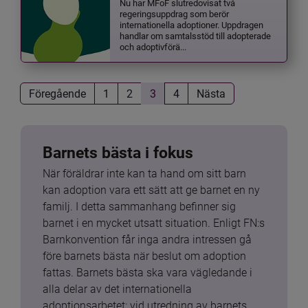
Nu har MFoF slutredovisat två
regeringsuppdrag som berör
internationella adoptioner. Uppdragen
handlar om samtalsstöd till adopterade
och adoptivförä...
Föregående
1
2
3
4
Nästa
Barnets bästa i fokus
När föräldrar inte kan ta hand om sitt barn 
kan adoption vara ett sätt att ge barnet en ny 
familj. I detta sammanhang befinner sig 
barnet i en mycket utsatt situation. Enligt FN:s 
Barnkonvention får inga andra intressen gå 
före barnets bästa när beslut om adoption 
fattas. Barnets bästa ska vara vägledande i 
alla delar av det internationella 
adoptionsarbetet: vid utredning av barnets 