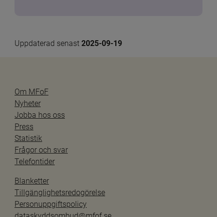
Uppdaterad senast 
2025-09-19
Om MFoF
Nyheter
Jobba hos oss
Press
Statistik
Frågor och svar
Telefontider
Blanketter
Tillgänglighetsredogörelse
Personuppgiftspolicy
dataskyddsombud@mfof.se