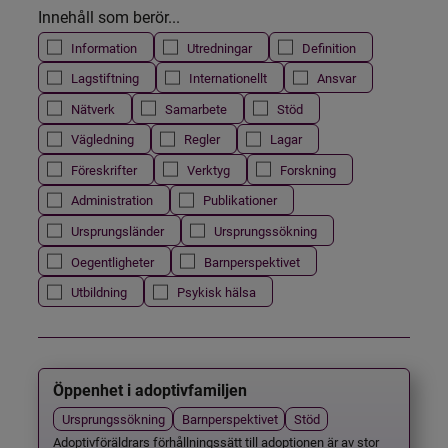
Innehåll som berör...
Information
Utredningar
Definition
Lagstiftning
Internationellt
Ansvar
Nätverk
Samarbete
Stöd
Vägledning
Regler
Lagar
Föreskrifter
Verktyg
Forskning
Administration
Publikationer
Ursprungsländer
Ursprungssökning
Oegentligheter
Barnperspektivet
Utbildning
Psykisk hälsa
Öppenhet i adoptivfamiljen
Ursprungssökning
Barnperspektivet
Stöd
Adoptivföräldrars förhållningssätt till adoptionen är av stor