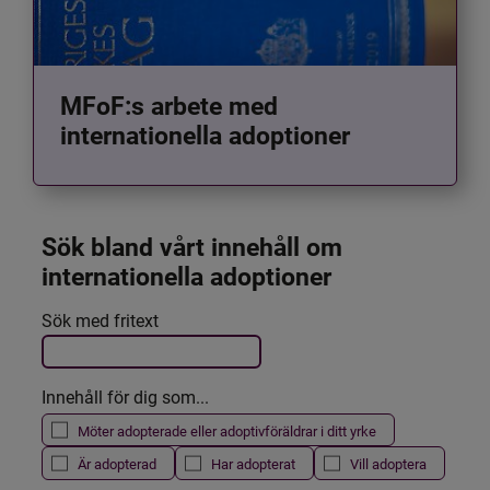
MFoF:s arbete med
internationella adoptioner
Sök bland vårt innehåll om 
internationella adoptioner
Det här formuläret postas automatiskt
Sök med fritext
Filtrera resultatet
Innehåll för dig som...
Möter adopterade eller adoptivföräldrar i ditt yrke
Är adopterad
Har adopterat
Vill adoptera