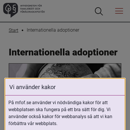
Öppna
Öppna
Menyn
sökrutan
Internationella adoptioner
Start
Internationella adoptioner
Vi använder kakor
På mfof.se använder vi nödvändiga kakor för att
webbplatsen ska fungera på ett bra sätt för dig. Vi
Oavsett om du är adopterad, 
använder också kakor för webbanalys så att vi kan
adoptivförälder eller arbetar med 
förbättra vår webbplats.
internationell adoption så kan du ha 