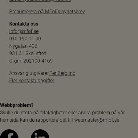
Prenumerera på MFoFs nyhetsbrev
Kontakta oss
info@mfof.se
010-190 11 00
Nygatan 40B
931 31 Skellefteå
Orgnr: 202100-4169
Ansvarig utgivare: 
Per Bergling
Fler kontaktuppgifter
Webbproblem?
Skulle du stöta på felaktigheter eller andra problem på vår 
hemsida kan du rapportera det till 
webmaster@mfof.se