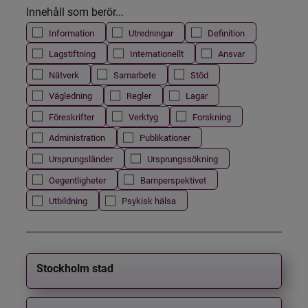
Innehåll som berör...
Information
Utredningar
Definition
Lagstiftning
Internationellt
Ansvar
Nätverk
Samarbete
Stöd
Vägledning
Regler
Lagar
Föreskrifter
Verktyg
Forskning
Administration
Publikationer
Ursprungsländer
Ursprungssökning
Oegentligheter
Barnperspektivet
Utbildning
Psykisk hälsa
Stockholm stad