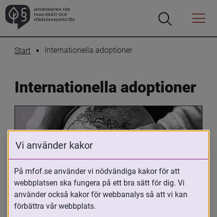
Öppna
Öppna
Menyn
sökrutan
Internationella adoptioner
Start
Internationella adoptioner
Vi använder kakor
På mfof.se använder vi nödvändiga kakor för att
webbplatsen ska fungera på ett bra sätt för dig. Vi
Oavsett om du är adopterad, 
använder också kakor för webbanalys så att vi kan
adoptivförälder eller arbetar med 
förbättra vår webbplats.
internationell adoption så kan du ha 