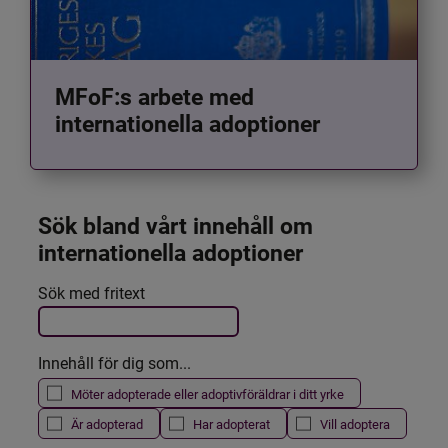
MFoF:s arbete med
internationella adoptioner
Sök bland vårt innehåll om 
internationella adoptioner
Det här formuläret postas automatiskt
Sök med fritext
Filtrera resultatet
Innehåll för dig som...
Möter adopterade eller adoptivföräldrar i ditt yrke
Är adopterad
Har adopterat
Vill adoptera