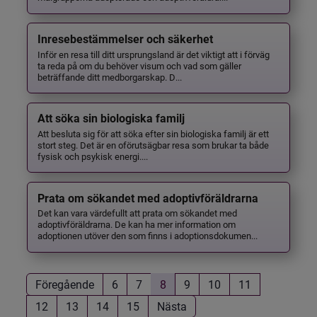
Inresebestämmelser och säkerhet
Inför en resa till ditt ursprungsland är det viktigt att i förväg
ta reda på om du behöver visum och vad som gäller
beträffande ditt medborgarskap. D...
Att söka sin biologiska familj
Att besluta sig för att söka efter sin biologiska familj är ett
stort steg. Det är en oförutsägbar resa som brukar ta både
fysisk och psykisk energi....
Prata om sökandet med adoptivföräldrarna
Det kan vara värdefullt att prata om sökandet med
adoptivföräldrarna. De kan ha mer information om
adoptionen utöver den som finns i adoptionsdokumen...
Föregående
6
7
8
9
10
11
12
13
14
15
Nästa