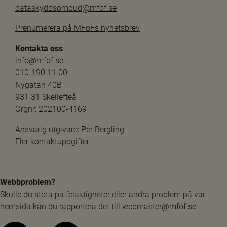
dataskyddsombud@mfof.se
Prenumerera på MFoFs nyhetsbrev
Kontakta oss
info@mfof.se
010-190 11 00
Nygatan 40B
931 31 Skellefteå
Orgnr: 202100-4169
Ansvarig utgivare: 
Per Bergling
Fler kontaktuppgifter
Webbproblem?
Skulle du stöta på felaktigheter eller andra problem på vår 
hemsida kan du rapportera det till 
webmaster@mfof.se