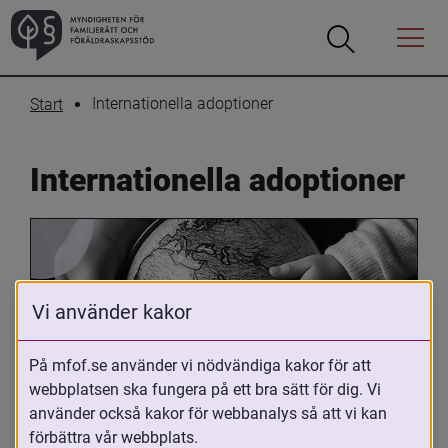
Öppna
Öppna
Menyn
sökrutan
Internationella adoptioner
Start
Internationella adoptioner
Vi använder kakor
På mfof.se använder vi nödvändiga kakor för att
Oavsett om du är adopterad, 
webbplatsen ska fungera på ett bra sätt för dig. Vi
använder också kakor för webbanalys så att vi kan
adoptivförälder eller arbetar med 
förbättra vår webbplats.
internationell adoption så kan du ha 