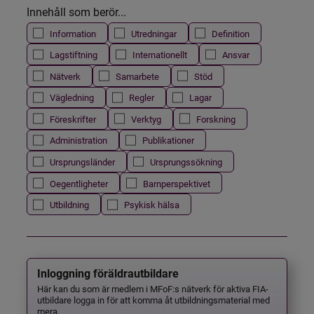
Innehåll som berör...
Information
Utredningar
Definition
Lagstiftning
Internationellt
Ansvar
Nätverk
Samarbete
Stöd
Vägledning
Regler
Lagar
Föreskrifter
Verktyg
Forskning
Administration
Publikationer
Ursprungsländer
Ursprungssökning
Oegentligheter
Barnperspektivet
Utbildning
Psykisk hälsa
Inloggning föräldrautbildare
Här kan du som är medlem i MFoF:s nätverk för aktiva FIA-
utbildare logga in för att komma åt utbildningsmaterial med
mera.