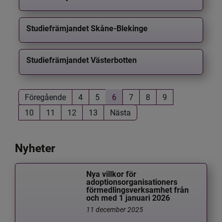
Studiefrämjandet Skåne-Blekinge
Studiefrämjandet Västerbotten
Föregående
4
5
6
7
8
9
10
11
12
13
Nästa
Nyheter
Nya villkor för
adoptionsorganisationers
förmedlingsverksamhet från
och med 1 januari 2026
11 december 2025