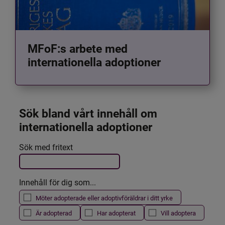
MFoF:s arbete med
internationella adoptioner
Sök bland vårt innehåll om 
internationella adoptioner
Det här formuläret postas automatiskt
Sök med fritext
Filtrera resultatet
Innehåll för dig som...
Möter adopterade eller adoptivföräldrar i ditt yrke
Är adopterad
Har adopterat
Vill adoptera