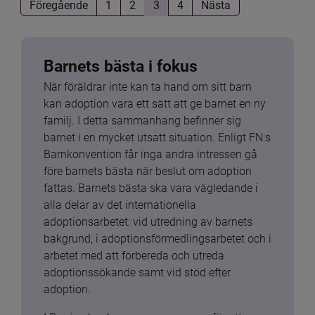
Föregående
1
2
3
4
Nästa
Barnets bästa i fokus
När föräldrar inte kan ta hand om sitt barn 
kan adoption vara ett sätt att ge barnet en ny 
familj. I detta sammanhang befinner sig 
barnet i en mycket utsatt situation. Enligt FN:s 
Barnkonvention får inga andra intressen gå 
före barnets bästa när beslut om adoption 
fattas. Barnets bästa ska vara vägledande i 
alla delar av det internationella 
adoptionsarbetet: vid utredning av barnets 
bakgrund, i adoptionsförmedlingsarbetet och i 
arbetet med att förbereda och utreda 
adoptionssökande samt vid stöd efter 
adoption.