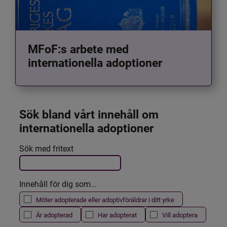
MFoF:s arbete med
internationella adoptioner
Sök bland vårt innehåll om 
internationella adoptioner
Det här formuläret postas automatiskt
Sök med fritext
Filtrera resultatet
Innehåll för dig som...
Möter adopterade eller adoptivföräldrar i ditt yrke
Är adopterad
Har adopterat
Vill adoptera