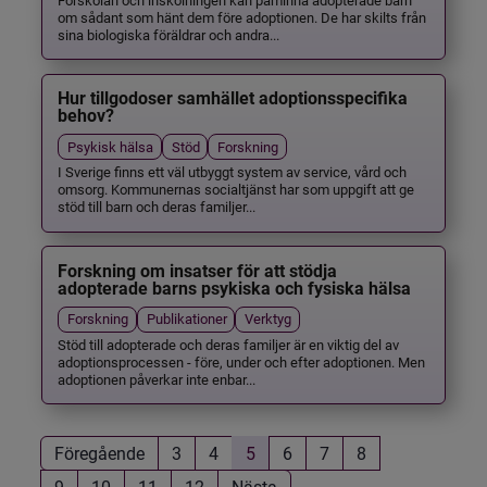
om sådant som hänt dem före adoptionen. De har skilts från
sina biologiska föräldrar och andra...
Hur tillgodoser samhället adoptionsspecifika
behov?
Psykisk hälsa
Stöd
Forskning
I Sverige finns ett väl utbyggt system av service, vård och
omsorg. Kommunernas socialtjänst har som uppgift att ge
stöd till barn och deras familjer...
Forskning om insatser för att stödja
adopterade barns psykiska och fysiska hälsa
Forskning
Publikationer
Verktyg
Stöd till adopterade och deras familjer är en viktig del av
adoptionsprocessen - före, under och efter adoptionen. Men
adoptionen påverkar inte enbar...
Föregående
3
4
5
6
7
8
9
10
11
12
Nästa