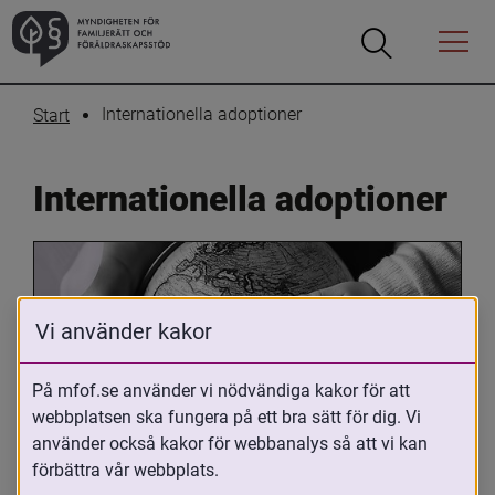
Öppna
Öppna
Menyn
sökrutan
Internationella adoptioner
Start
Internationella adoptioner
Vi använder kakor
På mfof.se använder vi nödvändiga kakor för att
webbplatsen ska fungera på ett bra sätt för dig. Vi
Oavsett om du är adopterad, 
använder också kakor för webbanalys så att vi kan
adoptivförälder eller arbetar med 
förbättra vår webbplats.
internationell adoption så kan du ha 