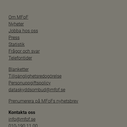
Om MFoF
Nyheter
Jobba hos oss
Press
Statistik
Frågor och svar
Telefontider
Blanketter
Tillgänglighetsredogörelse
Personuppgiftspolicy
dataskyddsombud@mfof.se
Prenumerera på MFoFs nyhetsbrev
Kontakta oss
info@mfof.se
010-190 11 00