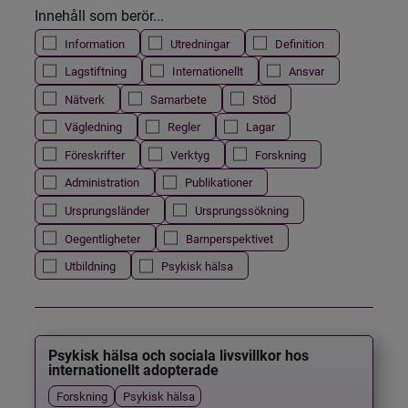
Innehåll som berör...
Information
Utredningar
Definition
Lagstiftning
Internationellt
Ansvar
Nätverk
Samarbete
Stöd
Vägledning
Regler
Lagar
Föreskrifter
Verktyg
Forskning
Administration
Publikationer
Ursprungsländer
Ursprungssökning
Oegentligheter
Barnperspektivet
Utbildning
Psykisk hälsa
Psykisk hälsa och sociala livsvillkor hos
internationellt adopterade
Forskning
Psykisk hälsa