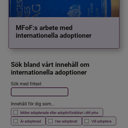
MFoF:s arbete med
internationella adoptioner
Sök bland vårt innehåll om 
internationella adoptioner
Det här formuläret postas automatiskt
Sök med fritext
Filtrera resultatet
Innehåll för dig som...
Möter adopterade eller adoptivföräldrar i ditt yrke
Är adopterad
Har adopterat
Vill adoptera