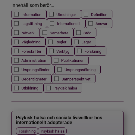
Innehåll som berör...
Information
Utredningar
Definition
Lagstiftning
Internationellt
Ansvar
Nätverk
Samarbete
Stöd
Vägledning
Regler
Lagar
Föreskrifter
Verktyg
Forskning
Administration
Publikationer
Ursprungsländer
Ursprungssökning
Oegentligheter
Barnperspektivet
Utbildning
Psykisk hälsa
Psykisk hälsa och sociala livsvillkor hos
internationellt adopterade
Forskning
Psykisk hälsa