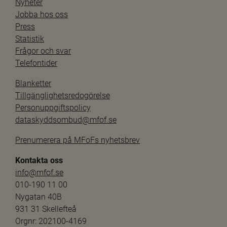
Nyheter
Jobba hos oss
Press
Statistik
Frågor och svar
Telefontider
Blanketter
Tillgänglighetsredogörelse
Personuppgiftspolicy
dataskyddsombud@mfof.se
Prenumerera på MFoFs nyhetsbrev
Kontakta oss
info@mfof.se
010-190 11 00
Nygatan 40B
931 31 Skellefteå
Orgnr: 202100-4169