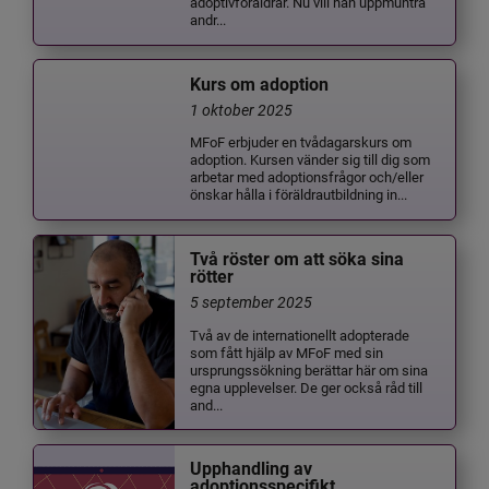
adoptivföräldrar. Nu vill han uppmuntra
andr...
Kurs om adoption
1 oktober 2025
MFoF erbjuder en tvådagarskurs om
adoption. Kursen vänder sig till dig som
arbetar med adoptionsfrågor och/eller
önskar hålla i föräldrautbildning in...
Två röster om att söka sina
rötter
5 september 2025
Två av de internationellt adopterade
som fått hjälp av MFoF med sin
ursprungssökning berättar här om sina
egna upplevelser. De ger också råd till
and...
Upphandling av
adoptionsspecifikt