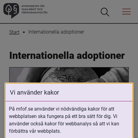
Öppna
Öppna
Menyn
sökrutan
Internationella adoptioner
Start
Internationella adoptioner
Vi använder kakor
På mfof.se använder vi nödvändiga kakor för att
webbplatsen ska fungera på ett bra sätt för dig. Vi
Oavsett om du är adopterad, 
använder också kakor för webbanalys så att vi kan
adoptivförälder eller arbetar med 
förbättra vår webbplats.
internationell adoption så kan du ha 