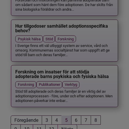
om sådant som hänt dem före adoptionen. De har skilts från
sina biologiska föräldrar och andra...
Hur tillgodoser samhället adoptionsspecifika
behov?
Psykisk hälsa
Stöd
Forskning
I Sverige finns ett väl utbyggt system av service, vård och
omsorg. Kommunernas socialtjänst har som uppgift att ge
stöd till barn och deras familjer...
Forskning om insatser för att stödja
adopterade barns psykiska och fysiska hälsa
Forskning
Publikationer
Verktyg
Stöd till adopterade och deras familjer är en viktig del av
adoptionsprocessen - före, under och efter adoptionen. Men
adoptionen påverkar inte enbar...
Föregående
3
4
5
6
7
8
9
10
11
12
Nästa