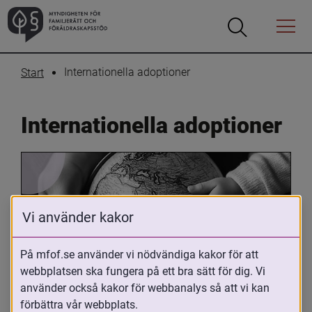
Öppna
Öppna
Menyn
sökrutan
Internationella adoptioner
Start
Internationella adoptioner
Vi använder kakor
På mfof.se använder vi nödvändiga kakor för att
Oavsett om du är adopterad, 
webbplatsen ska fungera på ett bra sätt för dig. Vi
använder också kakor för webbanalys så att vi kan
adoptivförälder eller arbetar med 
förbättra vår webbplats.
internationell adoption så kan du ha 