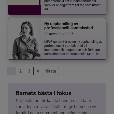
presenterar vi det kunskapsmaterial
som MFoF tagit fram för dig som möter
ad...
Ny upphandling av
professionellt samtalsstöd
22 december 2025
MFoF genomför nu en ny upphandling av
professionellt samtalsstöd till
internationellt adopterade och föräldrar
som adopterat internationellt. MFoF ha...
1
2
3
4
Nästa
Barnets bästa i fokus
När föräldrar inte kan ta hand om sitt barn 
kan adoption vara ett sätt att ge barnet en ny 
familj. I detta sammanhang befinner sig 