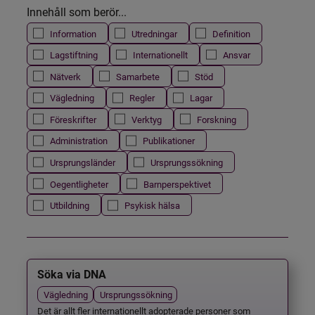
Innehåll som berör...
Information
Utredningar
Definition
Lagstiftning
Internationellt
Ansvar
Nätverk
Samarbete
Stöd
Vägledning
Regler
Lagar
Föreskrifter
Verktyg
Forskning
Administration
Publikationer
Ursprungsländer
Ursprungssökning
Oegentligheter
Barnperspektivet
Utbildning
Psykisk hälsa
Söka via DNA
Vägledning
Ursprungssökning
Det är allt fler internationellt adopterade personer som