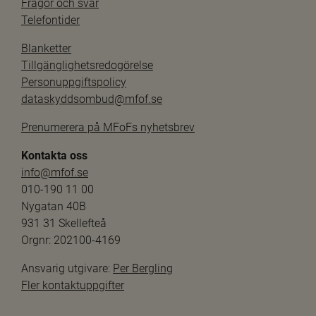
Frågor och svar
Telefontider
Blanketter
Tillgänglighetsredogörelse
Personuppgiftspolicy
dataskyddsombud@mfof.se
Prenumerera på MFoFs nyhetsbrev
Kontakta oss
info@mfof.se
010-190 11 00
Nygatan 40B
931 31 Skellefteå
Orgnr: 202100-4169
Ansvarig utgivare: 
Per Bergling
Fler kontaktuppgifter