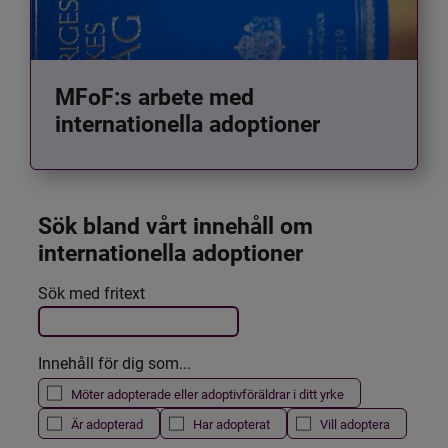
MFoF:s arbete med
internationella adoptioner
Sök bland vårt innehåll om 
internationella adoptioner
Det här formuläret postas automatiskt
Sök med fritext
Filtrera resultatet
Innehåll för dig som...
Möter adopterade eller adoptivföräldrar i ditt yrke
Är adopterad
Har adopterat
Vill adoptera