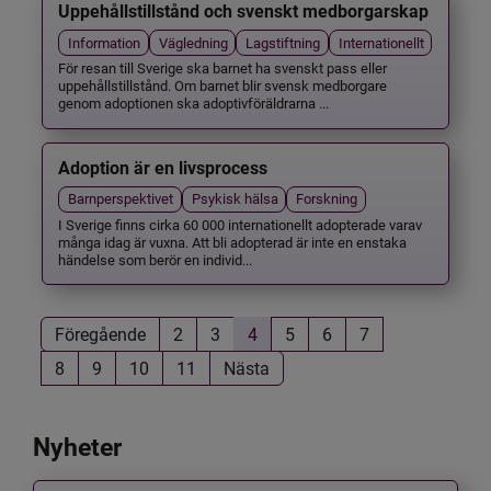
Uppehållstillstånd och svenskt medborgarskap
Information
Vägledning
Lagstiftning
Internationellt
För resan till Sverige ska barnet ha svenskt pass eller
uppehållstillstånd. Om barnet blir svensk medborgare
genom adoptionen ska adoptivföräldrarna ...
Adoption är en livsprocess
Barnperspektivet
Psykisk hälsa
Forskning
I Sverige finns cirka 60 000 internationellt adopterade varav
många idag är vuxna. Att bli adopterad är inte en enstaka
händelse som berör en individ...
Föregående
2
3
4
5
6
7
8
9
10
11
Nästa
Nyheter