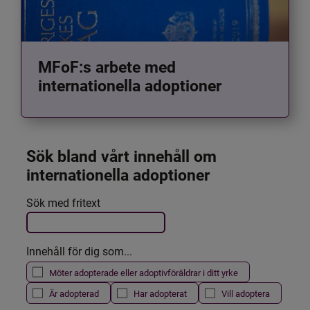
MFoF:s arbete med
internationella adoptioner
Sök bland vårt innehåll om 
internationella adoptioner
Det här formuläret postas automatiskt
Sök med fritext
Filtrera resultatet
Innehåll för dig som...
Möter adopterade eller adoptivföräldrar i ditt yrke
Är adopterad
Har adopterat
Vill adoptera