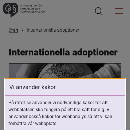
Öppna
Öppna
Menyn
sökrutan
Internationella adoptioner
Start
Internationella adoptioner
Vi använder kakor
På mfof.se använder vi nödvändiga kakor för att
webbplatsen ska fungera på ett bra sätt för dig. Vi
Oavsett om du är adopterad, 
använder också kakor för webbanalys så att vi kan
adoptivförälder eller arbetar med 
förbättra vår webbplats.
internationell adoption så kan du ha 