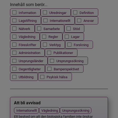
Innehåll som berör...
Information
Utredningar
Definition
Lagstiftning
Internationellt
Ansvar
Nätverk
Samarbete
Stöd
Vägledning
Regler
Lagar
Föreskrifter
Verktyg
Forskning
Administration
Publikationer
Ursprungsländer
Ursprungssökning
Oegentligheter
Barnperspektivet
Utbildning
Psykisk hälsa
Att bli avvisad
Internationellt
Vägledning
Ursprungssökning
Ett besked om att den biologiska familjen inte önskar