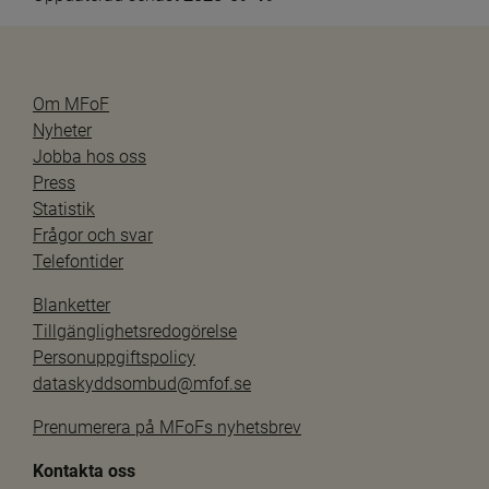
Om MFoF
Nyheter
Jobba hos oss
Press
Statistik
Frågor och svar
Telefontider
Blanketter
Tillgänglighetsredogörelse
Personuppgiftspolicy
dataskyddsombud@mfof.se
Prenumerera på MFoFs nyhetsbrev
Kontakta oss