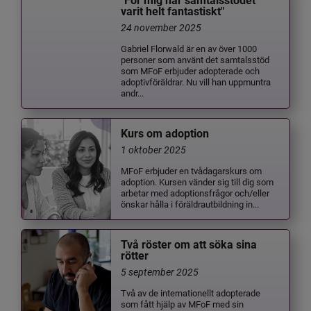
"För mig har samtalsstödet
varit helt fantastiskt"
24 november 2025
Gabriel Florwald är en av över 1000
personer som använt det samtalsstöd
som MFoF erbjuder adopterade och
adoptivföräldrar. Nu vill han uppmuntra
andr...
Kurs om adoption
1 oktober 2025
MFoF erbjuder en tvådagarskurs om
adoption. Kursen vänder sig till dig som
arbetar med adoptionsfrågor och/eller
önskar hålla i föräldrautbildning in...
Två röster om att söka sina
rötter
5 september 2025
Två av de internationellt adopterade
som fått hjälp av MFoF med sin