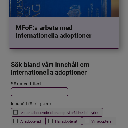
MFoF:s arbete med
internationella adoptioner
Sök bland vårt innehåll om 
internationella adoptioner
Det här formuläret postas automatiskt
Sök med fritext
Filtrera resultatet
Innehåll för dig som...
Möter adopterade eller adoptivföräldrar i ditt yrke
Är adopterad
Har adopterat
Vill adoptera