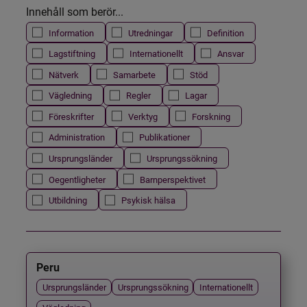
Innehåll som berör...
Information
Utredningar
Definition
Lagstiftning
Internationellt
Ansvar
Nätverk
Samarbete
Stöd
Vägledning
Regler
Lagar
Föreskrifter
Verktyg
Forskning
Administration
Publikationer
Ursprungsländer
Ursprungssökning
Oegentligheter
Barnperspektivet
Utbildning
Psykisk hälsa
Peru
Ursprungsländer
Ursprungssökning
Internationellt