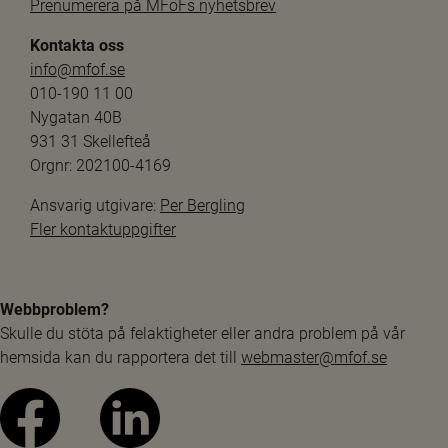
Prenumerera på MFoFs nyhetsbrev
Kontakta oss
info@mfof.se
010-190 11 00
Nygatan 40B
931 31 Skellefteå
Orgnr: 202100-4169
Ansvarig utgivare: 
Per Bergling
Fler kontaktuppgifter
Webbproblem?
Skulle du stöta på felaktigheter eller andra problem på vår 
hemsida kan du rapportera det till 
webmaster@mfof.se