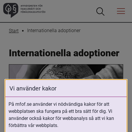
Öppna
Öppna
Menyn
sökrutan
Internationella adoptioner
Start
Internationella adoptioner
Vi använder kakor
På mfof.se använder vi nödvändiga kakor för att
webbplatsen ska fungera på ett bra sätt för dig. Vi
Oavsett om du är adopterad, 
använder också kakor för webbanalys så att vi kan
adoptivförälder eller arbetar med 
förbättra vår webbplats.
internationell adoption så kan du ha 