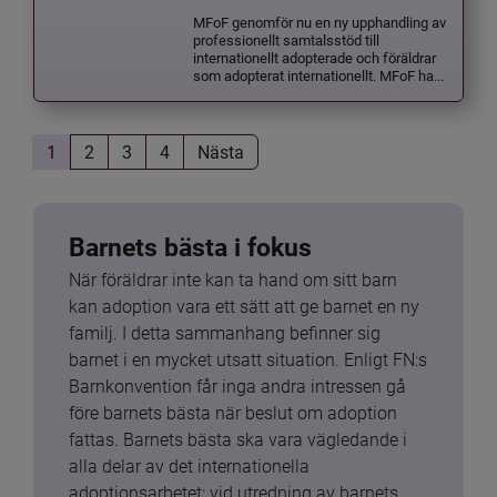
MFoF genomför nu en ny upphandling av
professionellt samtalsstöd till
internationellt adopterade och föräldrar
som adopterat internationellt. MFoF ha...
1
2
3
4
Nästa
Barnets bästa i fokus
När föräldrar inte kan ta hand om sitt barn 
kan adoption vara ett sätt att ge barnet en ny 
familj. I detta sammanhang befinner sig 
barnet i en mycket utsatt situation. Enligt FN:s 
Barnkonvention får inga andra intressen gå 
före barnets bästa när beslut om adoption 
fattas. Barnets bästa ska vara vägledande i 
alla delar av det internationella 
adoptionsarbetet: vid utredning av barnets 