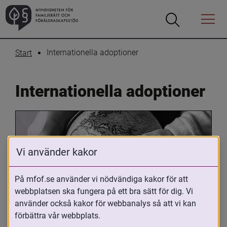
Öppna
Öppna
Menyn
sökrutan
Internationella adoptioner
Start
Internationella adoptioner
Vi använder kakor
På mfof.se använder vi nödvändiga kakor för att
webbplatsen ska fungera på ett bra sätt för dig. Vi
Oavsett om du är adopterad, 
använder också kakor för webbanalys så att vi kan
adoptivförälder eller arbetar med 
förbättra vår webbplats.
internationell adoption så kan du ha 