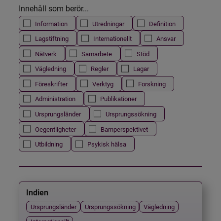
Innehåll som berör...
Information
Utredningar
Definition
Lagstiftning
Internationellt
Ansvar
Nätverk
Samarbete
Stöd
Vägledning
Regler
Lagar
Föreskrifter
Verktyg
Forskning
Administration
Publikationer
Ursprungsländer
Ursprungssökning
Oegentligheter
Barnperspektivet
Utbildning
Psykisk hälsa
Indien
Ursprungsländer
Ursprungssökning
Vägledning