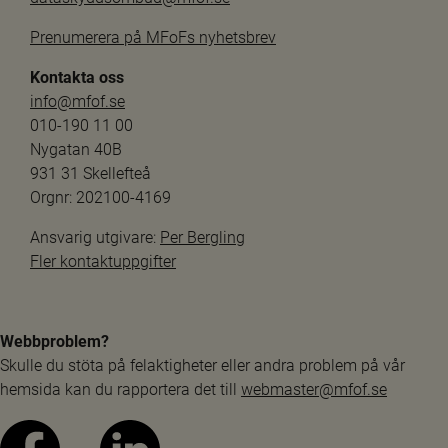
Prenumerera på MFoFs nyhetsbrev
Kontakta oss
info@mfof.se
010-190 11 00
Nygatan 40B
931 31 Skellefteå
Orgnr: 202100-4169
Ansvarig utgivare: 
Per Bergling
Fler kontaktuppgifter
Webbproblem?
Skulle du stöta på felaktigheter eller andra problem på vår 
hemsida kan du rapportera det till 
webmaster@mfof.se