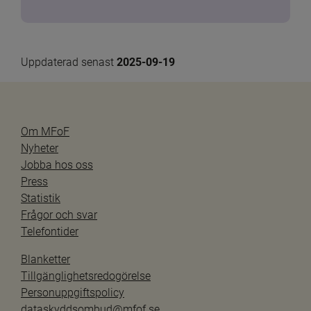
Uppdaterad senast 
2025-09-19
Om MFoF
Nyheter
Jobba hos oss
Press
Statistik
Frågor och svar
Telefontider
Blanketter
Tillgänglighetsredogörelse
Personuppgiftspolicy
dataskyddsombud@mfof.se