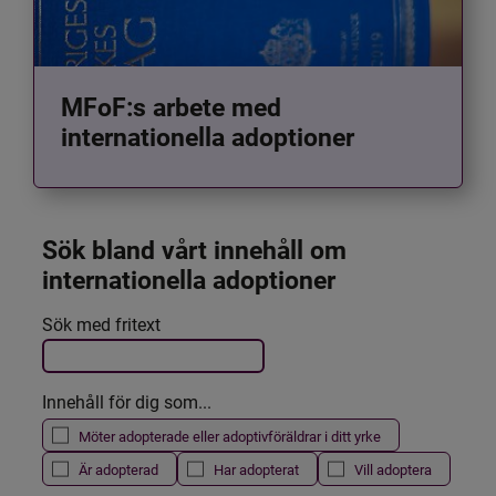
MFoF:s arbete med
internationella adoptioner
Sök bland vårt innehåll om 
internationella adoptioner
Det här formuläret postas automatiskt
Sök med fritext
Filtrera resultatet
Innehåll för dig som...
Möter adopterade eller adoptivföräldrar i ditt yrke
Är adopterad
Har adopterat
Vill adoptera