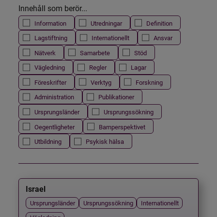
Innehåll som berör...
Information
Utredningar
Definition
Lagstiftning
Internationellt
Ansvar
Nätverk
Samarbete
Stöd
Vägledning
Regler
Lagar
Föreskrifter
Verktyg
Forskning
Administration
Publikationer
Ursprungsländer
Ursprungssökning
Oegentligheter
Barnperspektivet
Utbildning
Psykisk hälsa
Israel
Ursprungsländer
Ursprungssökning
Internationellt