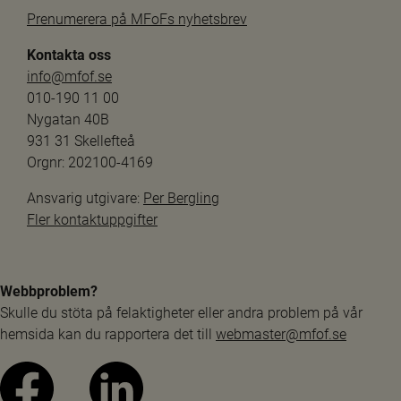
Prenumerera på MFoFs nyhetsbrev
Kontakta oss
info@mfof.se
010-190 11 00
Nygatan 40B
931 31 Skellefteå
Orgnr: 202100-4169
Ansvarig utgivare: 
Per Bergling
Fler kontaktuppgifter
Webbproblem?
Skulle du stöta på felaktigheter eller andra problem på vår 
hemsida kan du rapportera det till 
webmaster@mfof.se