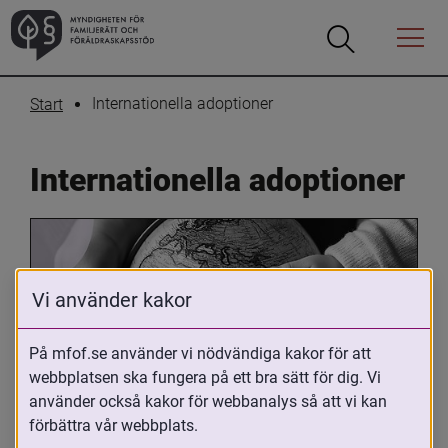
Öppna
Öppna
Menyn
sökrutan
Internationella adoptioner
Start
Internationella adoptioner
Vi använder kakor
På mfof.se använder vi nödvändiga kakor för att
webbplatsen ska fungera på ett bra sätt för dig. Vi
Oavsett om du är adopterad, 
använder också kakor för webbanalys så att vi kan
adoptivförälder eller arbetar med 
förbättra vår webbplats.
internationell adoption så kan du ha 