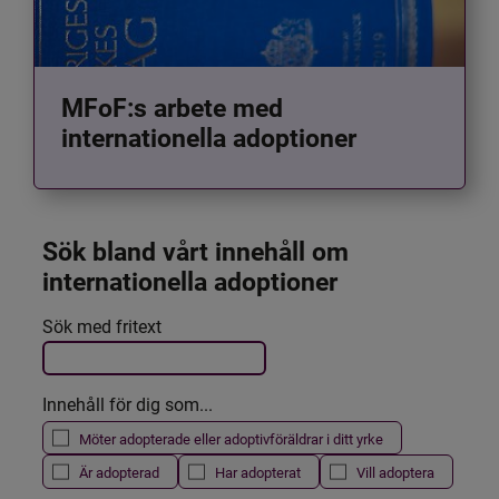
MFoF:s arbete med
internationella adoptioner
Sök bland vårt innehåll om 
internationella adoptioner
Det här formuläret postas automatiskt
Sök med fritext
Filtrera resultatet
Innehåll för dig som...
Möter adopterade eller adoptivföräldrar i ditt yrke
Är adopterad
Har adopterat
Vill adoptera