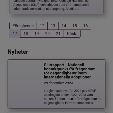
Landets centralmyndighet heter Consejo Nacional de
Adopciones (CNA) och erbjuder stöd till internationellt
adopterade som söker sitt ursprung. Ansöka...
Föregående
12
13
14
15
16
17
18
19
20
21
Nästa
Nyheter
Slutrapport - Nationell
kontaktpunkt för frågor som
rör oegentligheter inom
internationella adoptioner
20 december 2024
I regleringsbrevet för 2022 gav MFoF i
uppdrag att under 2022–2023 vara
nationell kontaktpunkt för frågor som rör
oegentligheter inom internationella...