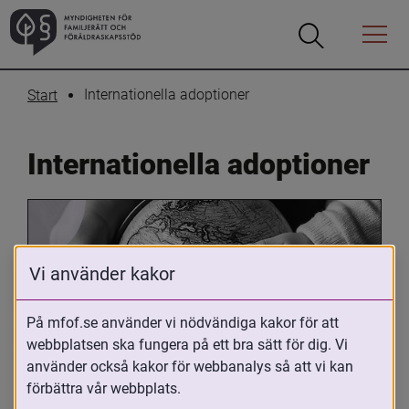
Öppna
Öppna
Menyn
sökrutan
Internationella adoptioner
Start
Internationella adoptioner
Vi använder kakor
På mfof.se använder vi nödvändiga kakor för att
webbplatsen ska fungera på ett bra sätt för dig. Vi
Oavsett om du är adopterad, 
använder också kakor för webbanalys så att vi kan
adoptivförälder eller arbetar med 
förbättra vår webbplats.
internationell adoption så kan du ha 