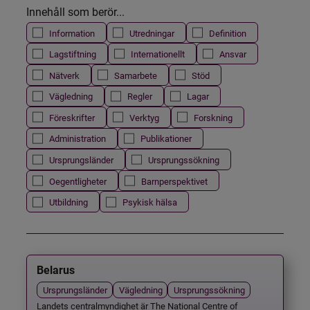
Innehåll som berör...
Information
Utredningar
Definition
Lagstiftning
Internationellt
Ansvar
Nätverk
Samarbete
Stöd
Vägledning
Regler
Lagar
Föreskrifter
Verktyg
Forskning
Administration
Publikationer
Ursprungsländer
Ursprungssökning
Oegentligheter
Barnperspektivet
Utbildning
Psykisk hälsa
Belarus
Ursprungsländer
Vägledning
Ursprungssökning
Landets centralmyndighet är The National Centre of