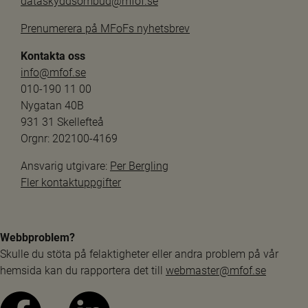
dataskyddsombud@mfof.se
Prenumerera på MFoFs nyhetsbrev
Kontakta oss
info@mfof.se
010-190 11 00
Nygatan 40B
931 31 Skellefteå
Orgnr: 202100-4169
Ansvarig utgivare: 
Per Bergling
Fler kontaktuppgifter
Webbproblem?
Skulle du stöta på felaktigheter eller andra problem på vår 
hemsida kan du rapportera det till 
webmaster@mfof.se