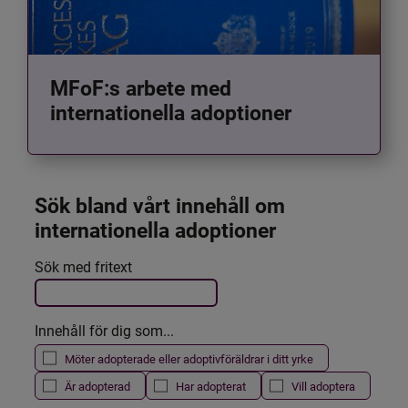
MFoF:s arbete med
internationella adoptioner
Sök bland vårt innehåll om 
internationella adoptioner
Det här formuläret postas automatiskt
Sök med fritext
Filtrera resultatet
Innehåll för dig som...
Möter adopterade eller adoptivföräldrar i ditt yrke
Är adopterad
Har adopterat
Vill adoptera