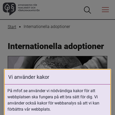
Öppna
Öppna
Menyn
sökrutan
Internationella adoptioner
Start
Internationella adoptioner
Vi använder kakor
På mfof.se använder vi nödvändiga kakor för att
webbplatsen ska fungera på ett bra sätt för dig. Vi
Oavsett om du är adopterad, 
använder också kakor för webbanalys så att vi kan
adoptivförälder eller arbetar med 
förbättra vår webbplats.
internationell adoption så kan du ha 