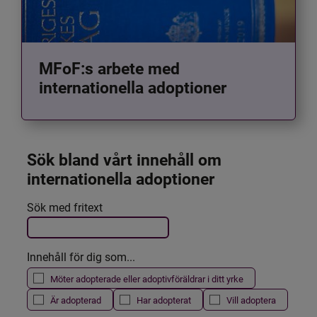
MFoF:s arbete med
internationella adoptioner
Sök bland vårt innehåll om 
internationella adoptioner
Det här formuläret postas automatiskt
Sök med fritext
Filtrera resultatet
Innehåll för dig som...
Möter adopterade eller adoptivföräldrar i ditt yrke
Är adopterad
Har adopterat
Vill adoptera