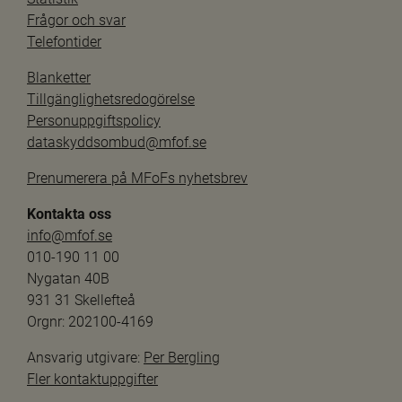
Frågor och svar
Telefontider
Blanketter
Tillgänglighetsredogörelse
Personuppgiftspolicy
dataskyddsombud@mfof.se
Prenumerera på MFoFs nyhetsbrev
Kontakta oss
info@mfof.se
010-190 11 00
Nygatan 40B
931 31 Skellefteå
Orgnr: 202100-4169
Ansvarig utgivare: 
Per Bergling
Fler kontaktuppgifter