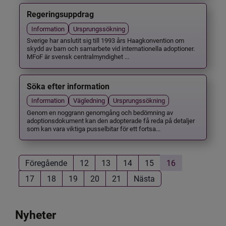
Regeringsuppdrag
Information
Ursprungssökning
Sverige har anslutit sig till 1993 års Haagkonvention om
skydd av barn och samarbete vid internationella adoptioner.
MFoF är svensk centralmyndighet ...
Söka efter information
Information
Vägledning
Ursprungssökning
Genom en noggrann genomgång och bedömning av
adoptionsdokument kan den adopterade få reda på detaljer
som kan vara viktiga pusselbitar för ett fortsa...
Föregående
12
13
14
15
16
17
18
19
20
21
Nästa
Nyheter