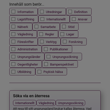
Innehåll som berör...
Information
Utredningar
Definition
Lagstiftning
Internationellt
Ansvar
Nätverk
Samarbete
Stöd
Vägledning
Regler
Lagar
Föreskrifter
Verktyg
Forskning
Administration
Publikationer
Ursprungsländer
Ursprungssökning
Oegentligheter
Barnperspektivet
Utbildning
Psykisk hälsa
Söka via en återresa
Internationellt
Vägledning
Ursprungssökning
Att resa till sitt ursprungsland brukar kallas återresa. Vad