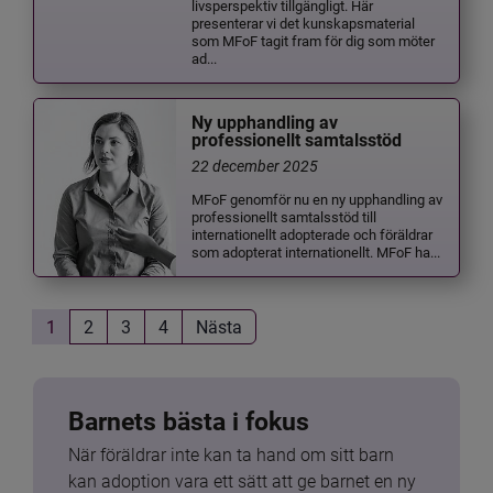
livsperspektiv tillgängligt. Här
presenterar vi det kunskapsmaterial
som MFoF tagit fram för dig som möter
ad...
Ny upphandling av
professionellt samtalsstöd
22 december 2025
MFoF genomför nu en ny upphandling av
professionellt samtalsstöd till
internationellt adopterade och föräldrar
som adopterat internationellt. MFoF ha...
1
2
3
4
Nästa
Barnets bästa i fokus
När föräldrar inte kan ta hand om sitt barn 
kan adoption vara ett sätt att ge barnet en ny 