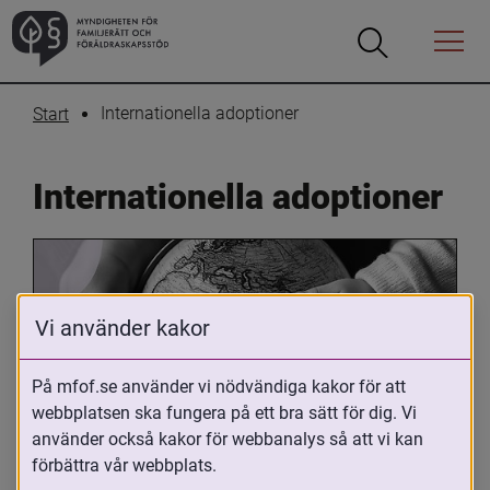
Öppna
Öppna
Menyn
sökrutan
Internationella adoptioner
Start
Internationella adoptioner
Vi använder kakor
På mfof.se använder vi nödvändiga kakor för att
webbplatsen ska fungera på ett bra sätt för dig. Vi
Oavsett om du är adopterad, 
använder också kakor för webbanalys så att vi kan
adoptivförälder eller arbetar med 
förbättra vår webbplats.
internationell adoption så kan du ha 