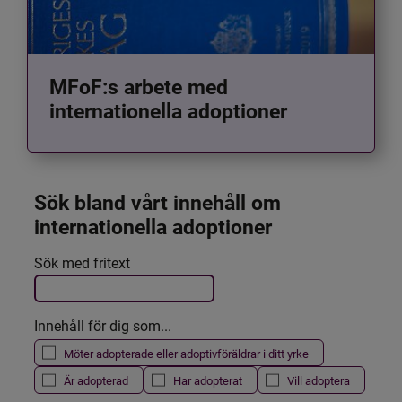
MFoF:s arbete med
internationella adoptioner
Sök bland vårt innehåll om 
internationella adoptioner
Det här formuläret postas automatiskt
Sök med fritext
Filtrera resultatet
Innehåll för dig som...
Möter adopterade eller adoptivföräldrar i ditt yrke
Är adopterad
Har adopterat
Vill adoptera