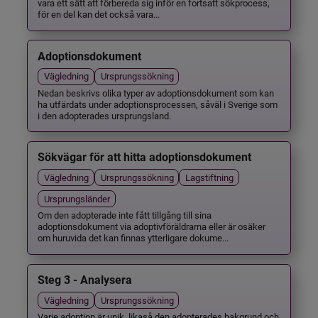
vara ett sätt att förbereda sig inför en fortsatt sökprocess,
för en del kan det också vara...
Adoptionsdokument
Vägledning
Ursprungssökning
Nedan beskrivs olika typer av adoptionsdokument som kan
ha utfärdats under adoptionsprocessen, såväl i Sverige som
i den adopterades ursprungsland.
Sökvägar för att hitta adoptionsdokument
Vägledning
Ursprungssökning
Lagstiftning
Ursprungsländer
Om den adopterade inte fått tillgång till sina
adoptionsdokument via adoptivföräldrarna eller är osäker
om huruvida det kan finnas ytterligare dokume...
Steg 3 - Analysera
Vägledning
Ursprungssökning
Varje adoption är unik, likaså den adopterades bakgrund och