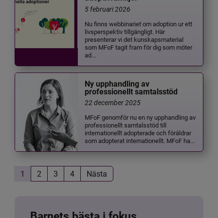
5 februari 2026
Nu finns webbinariet om adoption ur ett
livsperspektiv tillgängligt. Här
presenterar vi det kunskapsmaterial
som MFoF tagit fram för dig som möter
ad...
Ny upphandling av
professionellt samtalsstöd
22 december 2025
MFoF genomför nu en ny upphandling av
professionellt samtalsstöd till
internationellt adopterade och föräldrar
som adopterat internationellt. MFoF ha...
1
2
3
4
Nästa
Barnets bästa i fokus