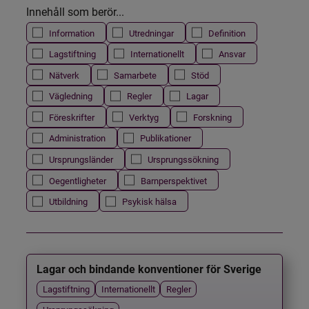
Innehåll som berör...
Information
Utredningar
Definition
Lagstiftning
Internationellt
Ansvar
Nätverk
Samarbete
Stöd
Vägledning
Regler
Lagar
Föreskrifter
Verktyg
Forskning
Administration
Publikationer
Ursprungsländer
Ursprungssökning
Oegentligheter
Barnperspektivet
Utbildning
Psykisk hälsa
Lagar och bindande konventioner för Sverige
Lagstiftning
Internationellt
Regler