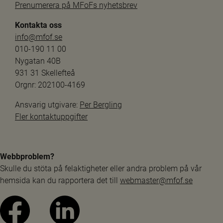
Prenumerera på MFoFs nyhetsbrev
Kontakta oss
info@mfof.se
010-190 11 00
Nygatan 40B
931 31 Skellefteå
Orgnr: 202100-4169
Ansvarig utgivare: 
Per Bergling
Fler kontaktuppgifter
Webbproblem?
Skulle du stöta på felaktigheter eller andra problem på vår 
hemsida kan du rapportera det till 
webmaster@mfof.se