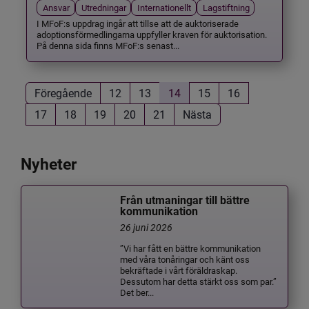
Ansvar
Utredningar
Internationellt
Lagstiftning
I MFoF:s uppdrag ingår att tillse att de auktoriserade
adoptionsförmedlingarna uppfyller kraven för auktorisation.
På denna sida finns MFoF:s senast...
Föregående
12
13
14
15
16
17
18
19
20
21
Nästa
Nyheter
Från utmaningar till bättre
kommunikation
26 juni 2026
”Vi har fått en bättre kommunikation
med våra tonåringar och känt oss
bekräftade i vårt föräldraskap.
Dessutom har detta stärkt oss som par.”
Det ber...