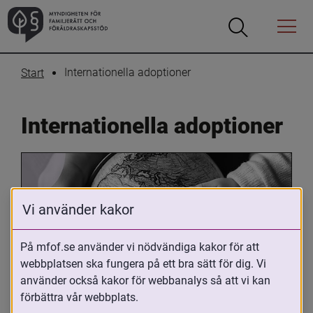
Öppna
Öppna
Menyn
sökrutan
Internationella adoptioner
Start
Internationella adoptioner
Vi använder kakor
På mfof.se använder vi nödvändiga kakor för att
webbplatsen ska fungera på ett bra sätt för dig. Vi
Oavsett om du är adopterad, 
använder också kakor för webbanalys så att vi kan
adoptivförälder eller arbetar med 
förbättra vår webbplats.
internationell adoption så kan du ha 