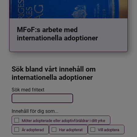
MFoF:s arbete med
internationella adoptioner
Sök bland vårt innehåll om 
internationella adoptioner
Det här formuläret postas automatiskt
Sök med fritext
Filtrera resultatet
Innehåll för dig som...
Möter adopterade eller adoptivföräldrar i ditt yrke
Är adopterad
Har adopterat
Vill adoptera