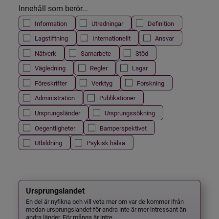
Innehåll som berör...
Information
Utredningar
Definition
Lagstiftning
Internationellt
Ansvar
Nätverk
Samarbete
Stöd
Vägledning
Regler
Lagar
Föreskrifter
Verktyg
Forskning
Administration
Publikationer
Ursprungsländer
Ursprungssökning
Oegentligheter
Barnperspektivet
Utbildning
Psykisk hälsa
Ursprungslandet
En del är nyfikna och vill veta mer om var de kommer ifrån
medan ursprungslandet för andra inte är mer intressant än
andra länder. För många är intre...