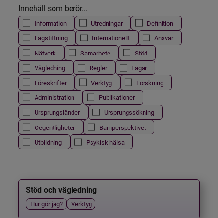
Innehåll som berör...
Information
Utredningar
Definition
Lagstiftning
Internationellt
Ansvar
Nätverk
Samarbete
Stöd
Vägledning
Regler
Lagar
Föreskrifter
Verktyg
Forskning
Administration
Publikationer
Ursprungsländer
Ursprungssökning
Oegentligheter
Barnperspektivet
Utbildning
Psykisk hälsa
Stöd och vägledning
Hur gör jag?
Verktyg