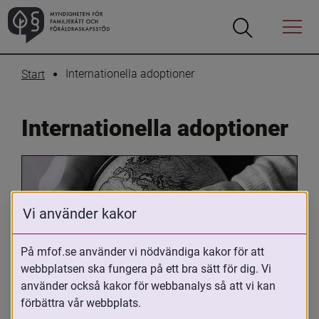
Öppna
Öppna
Menyn
sökrutan
Internationella adoptioner
Start
Internationella adoptioner
Vi använder kakor
På mfof.se använder vi nödvändiga kakor för att
webbplatsen ska fungera på ett bra sätt för dig. Vi
Oavsett om du är adopterad, 
använder också kakor för webbanalys så att vi kan
adoptivförälder eller arbetar med 
förbättra vår webbplats.
internationell adoption så kan du ha 