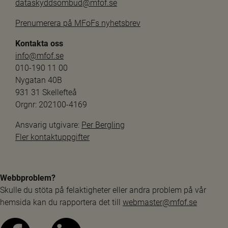
dataskyddsombud@mfof.se
Prenumerera på MFoFs nyhetsbrev
Kontakta oss
info@mfof.se
010-190 11 00
Nygatan 40B
931 31 Skellefteå
Orgnr: 202100-4169
Ansvarig utgivare: 
Per Bergling
Fler kontaktuppgifter
Webbproblem?
Skulle du stöta på felaktigheter eller andra problem på vår 
hemsida kan du rapportera det till 
webmaster@mfof.se