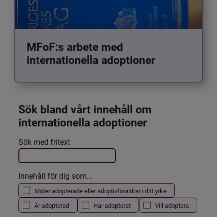
MFoF:s arbete med
internationella adoptioner
Sök bland vårt innehåll om 
internationella adoptioner
Det här formuläret postas automatiskt
Sök med fritext
Filtrera resultatet
Innehåll för dig som...
Möter adopterade eller adoptivföräldrar i ditt yrke
Är adopterad
Har adopterat
Vill adoptera