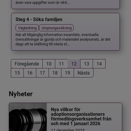
även vara uppgifter som är vikti...
Steg 4 - Söka familjen
Vägledning
Ursprungssökning
När all tillgänglig information insamlats, eventuella
översättningar är gjorda och materialet analyserats, är det
dags att ta ställning till nästa st...
Föregående
10
11
12
13
14
15
16
17
18
19
Nästa
Nyheter
Nya villkor för
adoptionsorganisationers
förmedlingsverksamhet från
och med 1 januari 2026
11 december 2025