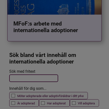
MFoF:s arbete med
internationella adoptioner
Sök bland vårt innehåll om 
internationella adoptioner
Det här formuläret postas automatiskt
Sök med fritext
Filtrera resultatet
Innehåll för dig som...
Möter adopterade eller adoptivföräldrar i ditt yrke
Är adopterad
Har adopterat
Vill adoptera