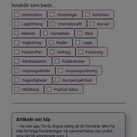
Innehåll som berör...
Information
Utredningar
Definition
Lagstiftning
Internationellt
Ansvar
Nätverk
Samarbete
Stöd
Vägledning
Regler
Lagar
Föreskrifter
Verktyg
Forskning
Administration
Publikationer
Ursprungsländer
Ursprungssökning
Oegentligheter
Barnperspektivet
Utbildning
Psykisk hälsa
Artikeln om Ida
– Ge inte upp, för du ångrar aldrig att du försökte. Men ha
inte för höga förväntningar. Så sammanfattar Ida Lindhé
sina råd till adopterade som, li...