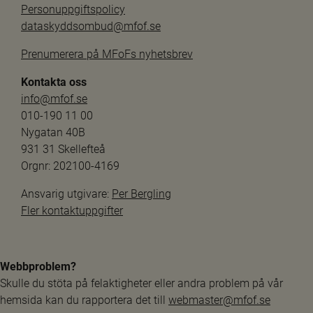
Personuppgiftspolicy
dataskyddsombud@mfof.se
Prenumerera på MFoFs nyhetsbrev
Kontakta oss
info@mfof.se
010-190 11 00
Nygatan 40B
931 31 Skellefteå
Orgnr: 202100-4169
Ansvarig utgivare: 
Per Bergling
Fler kontaktuppgifter
Webbproblem?
Skulle du stöta på felaktigheter eller andra problem på vår 
hemsida kan du rapportera det till 
webmaster@mfof.se