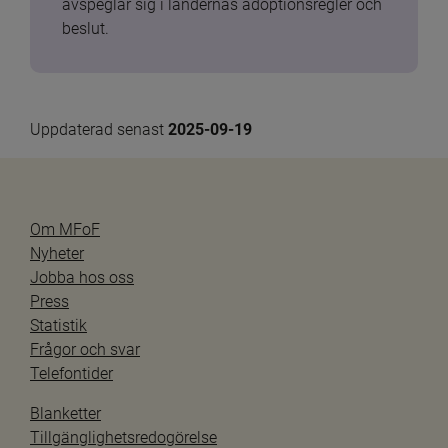
avspeglar sig i ländernas adoptionsregler och 
beslut.
Uppdaterad senast 
2025-09-19
Om MFoF
Nyheter
Jobba hos oss
Press
Statistik
Frågor och svar
Telefontider
Blanketter
Tillgänglighetsredogörelse