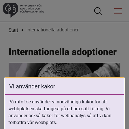
Öppna
Öppna
Menyn
sökrutan
Internationella adoptioner
Start
Internationella adoptioner
Vi använder kakor
På mfof.se använder vi nödvändiga kakor för att
webbplatsen ska fungera på ett bra sätt för dig. Vi
Oavsett om du är adopterad, 
använder också kakor för webbanalys så att vi kan
adoptivförälder eller arbetar med 
förbättra vår webbplats.
internationell adoption så kan du ha 