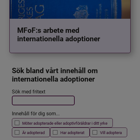
MFoF:s arbete med
internationella adoptioner
Sök bland vårt innehåll om 
internationella adoptioner
Det här formuläret postas automatiskt
Sök med fritext
Filtrera resultatet
Innehåll för dig som...
Möter adopterade eller adoptivföräldrar i ditt yrke
Är adopterad
Har adopterat
Vill adoptera