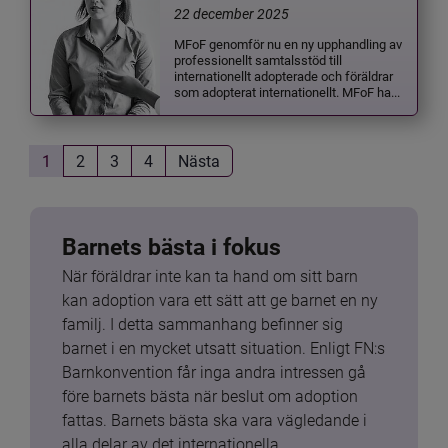
22 december 2025
MFoF genomför nu en ny upphandling av
professionellt samtalsstöd till
internationellt adopterade och föräldrar
som adopterat internationellt. MFoF ha...
1
2
3
4
Nästa
Barnets bästa i fokus
När föräldrar inte kan ta hand om sitt barn 
kan adoption vara ett sätt att ge barnet en ny 
familj. I detta sammanhang befinner sig 
barnet i en mycket utsatt situation. Enligt FN:s 
Barnkonvention får inga andra intressen gå 
före barnets bästa när beslut om adoption 
fattas. Barnets bästa ska vara vägledande i 
alla delar av det internationella 