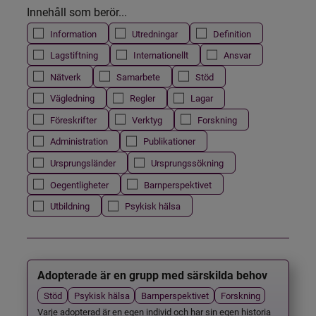
Innehåll som berör...
Information
Utredningar
Definition
Lagstiftning
Internationellt
Ansvar
Nätverk
Samarbete
Stöd
Vägledning
Regler
Lagar
Föreskrifter
Verktyg
Forskning
Administration
Publikationer
Ursprungsländer
Ursprungssökning
Oegentligheter
Barnperspektivet
Utbildning
Psykisk hälsa
Adopterade är en grupp med särskilda behov
Stöd
Psykisk hälsa
Barnperspektivet
Forskning
Varje adopterad är en egen individ och har sin egen historia