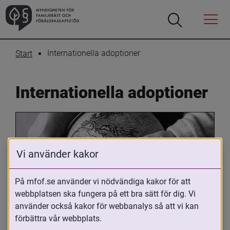
Öppna
Öppna
Menyn
sökrutan
Internationella adoptioner
Start
Internationella adoptioner
Vi använder kakor
På mfof.se använder vi nödvändiga kakor för att
webbplatsen ska fungera på ett bra sätt för dig. Vi
Oavsett om du är adopterad, 
använder också kakor för webbanalys så att vi kan
adoptivförälder eller arbetar med 
förbättra vår webbplats.
internationell adoption så kan du ha 