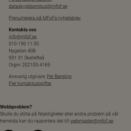
dataskyddsombud@mfof.se
Prenumerera på MFoFs nyhetsbrev
Kontakta oss
info@mfof.se
010-190 11 00
Nygatan 40B
931 31 Skellefteå
Orgnr: 202100-4169
Ansvarig utgivare: 
Per Bergling
Fler kontaktuppgifter
Webbproblem?
Skulle du stöta på felaktigheter eller andra problem på vår 
hemsida kan du rapportera det till 
webmaster@mfof.se