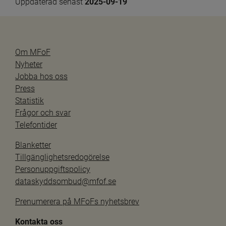
Uppdaterad senast 
2025-09-19
Om MFoF
Nyheter
Jobba hos oss
Press
Statistik
Frågor och svar
Telefontider
Blanketter
Tillgänglighetsredogörelse
Personuppgiftspolicy
dataskyddsombud@mfof.se
Prenumerera på MFoFs nyhetsbrev
Kontakta oss