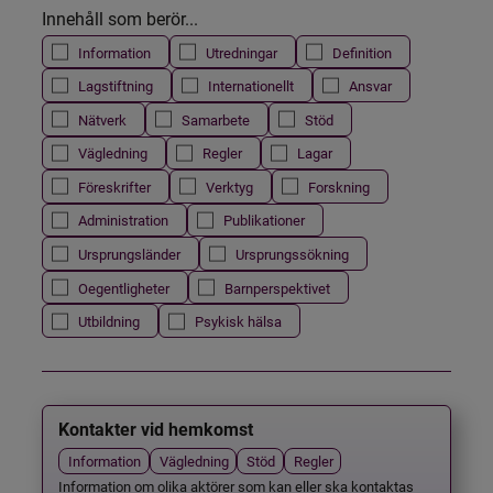
Innehåll som berör...
Information
Utredningar
Definition
Lagstiftning
Internationellt
Ansvar
Nätverk
Samarbete
Stöd
Vägledning
Regler
Lagar
Föreskrifter
Verktyg
Forskning
Administration
Publikationer
Ursprungsländer
Ursprungssökning
Oegentligheter
Barnperspektivet
Utbildning
Psykisk hälsa
Kontakter vid hemkomst
Information
Vägledning
Stöd
Regler
Information om olika aktörer som kan eller ska kontaktas