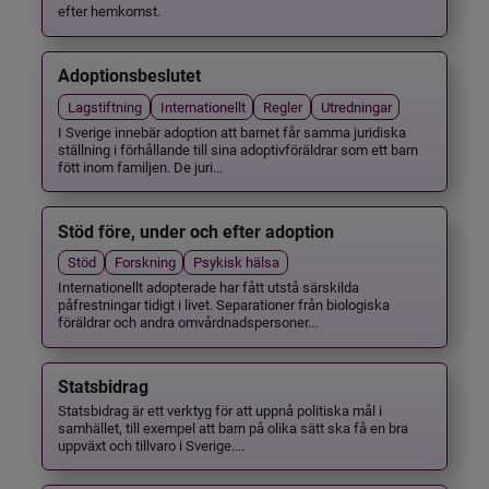
efter hemkomst.
Adoptionsbeslutet
Lagstiftning
Internationellt
Regler
Utredningar
I Sverige innebär adoption att barnet får samma juridiska
ställning i förhållande till sina adoptivföräldrar som ett barn
fött inom familjen. De juri...
Stöd före, under och efter adoption
Stöd
Forskning
Psykisk hälsa
Internationellt adopterade har fått utstå särskilda
påfrestningar tidigt i livet. Separationer från biologiska
föräldrar och andra omvårdnadspersoner...
Statsbidrag
Statsbidrag är ett verktyg för att uppnå politiska mål i
samhället, till exempel att barn på olika sätt ska få en bra
uppväxt och tillvaro i Sverige....