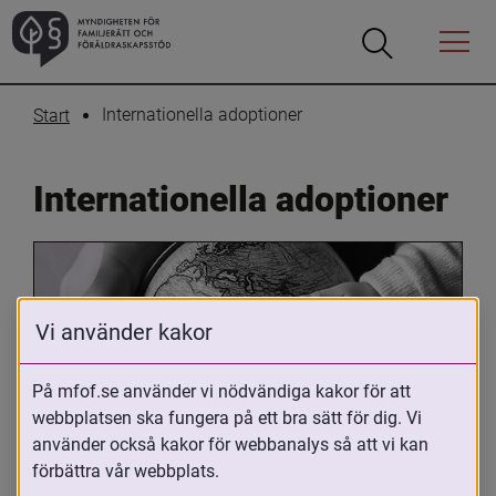
Öppna
Öppna
Menyn
sökrutan
Internationella adoptioner
Start
Internationella adoptioner
Vi använder kakor
På mfof.se använder vi nödvändiga kakor för att
webbplatsen ska fungera på ett bra sätt för dig. Vi
Oavsett om du är adopterad, 
använder också kakor för webbanalys så att vi kan
adoptivförälder eller arbetar med 
förbättra vår webbplats.
internationell adoption så kan du ha 