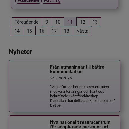
Publikationer
Forskning
Föregående
9
10
11
12
13
14
15
16
17
18
Nästa
Nyheter
Från utmaningar till bättre
kommunikation
26 juni 2026
”Vi har fått en bättre kommunikation
med våra tonåringar och känt oss
bekräftade i vårt föräldraskap.
Dessutom har detta stärkt oss som par.”
Det ber...
Nytt nationellt resurscentrum
för adopterade personer och