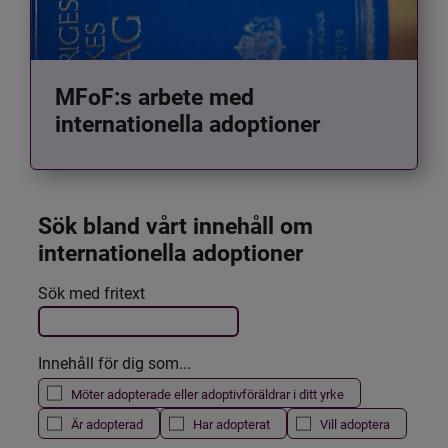
MFoF:s arbete med
internationella adoptioner
Sök bland vårt innehåll om 
internationella adoptioner
Det här formuläret postas automatiskt
Sök med fritext
Filtrera resultatet
Innehåll för dig som...
Möter adopterade eller adoptivföräldrar i ditt yrke
Är adopterad
Har adopterat
Vill adoptera