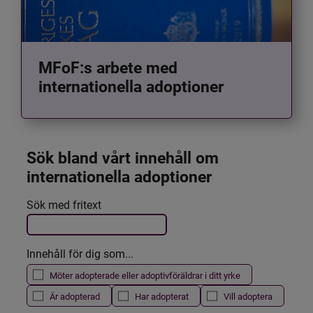
MFoF:s arbete med
internationella adoptioner
Sök bland vårt innehåll om 
internationella adoptioner
Det här formuläret postas automatiskt
Sök med fritext
Filtrera resultatet
Innehåll för dig som...
Möter adopterade eller adoptivföräldrar i ditt yrke
Är adopterad
Har adopterat
Vill adoptera