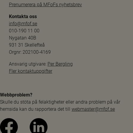
Prenumerera på MFoFs nyhetsbrev
Kontakta oss
info@mfof.se
010-190 11 00
Nygatan 40B
931 31 Skellefteå
Orgnr: 202100-4169
Ansvarig utgivare: 
Per Bergling
Fler kontaktuppgifter
Webbproblem?
Skulle du stöta på felaktigheter eller andra problem på vår 
hemsida kan du rapportera det till 
webmaster@mfof.se