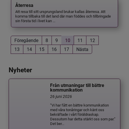
Återresa
Att resa till sitt ursprungsland brukar kallas återresa. Att
komma tillbaka till det land där man föddes och tillbringade
sin första tid i livet kan ...
Föregående
8
9
10
11
12
13
14
15
16
17
Nästa
Nyheter
Från utmaningar till bättre
kommunikation
26 juni 2026
”Vi har fått en bättre kommunikation
med våra tonåringar och känt oss
bekräftade i vårt föräldraskap.
Dessutom har detta stärkt oss som par.”
Det ber...