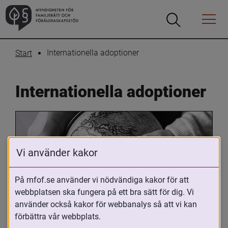
Öppna
Öppna
Menyn
sökrutan
Internationella adoptioner
Start
Internationella adoptioner
Vi använder kakor
På mfof.se använder vi nödvändiga kakor för att
webbplatsen ska fungera på ett bra sätt för dig. Vi
Oavsett om du är adopterad, 
använder också kakor för webbanalys så att vi kan
adoptivförälder eller arbetar med 
förbättra vår webbplats.
internationell adoption så kan du ha 