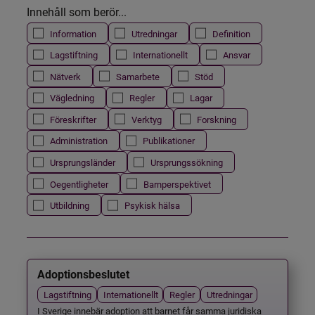
Innehåll som berör...
Information
Utredningar
Definition
Lagstiftning
Internationellt
Ansvar
Nätverk
Samarbete
Stöd
Vägledning
Regler
Lagar
Föreskrifter
Verktyg
Forskning
Administration
Publikationer
Ursprungsländer
Ursprungssökning
Oegentligheter
Barnperspektivet
Utbildning
Psykisk hälsa
Adoptionsbeslutet
Lagstiftning
Internationellt
Regler
Utredningar
I Sverige innebär adoption att barnet får samma juridiska