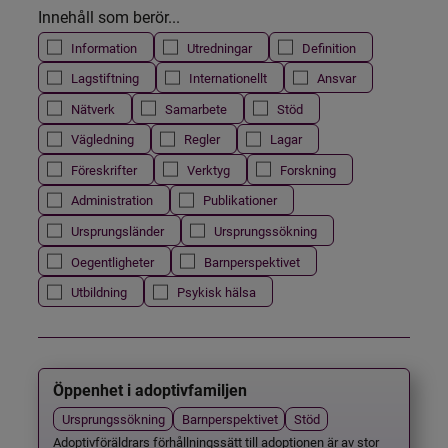
Innehåll som berör...
Information
Utredningar
Definition
Lagstiftning
Internationellt
Ansvar
Nätverk
Samarbete
Stöd
Vägledning
Regler
Lagar
Föreskrifter
Verktyg
Forskning
Administration
Publikationer
Ursprungsländer
Ursprungssökning
Oegentligheter
Barnperspektivet
Utbildning
Psykisk hälsa
Öppenhet i adoptivfamiljen
Ursprungssökning
Barnperspektivet
Stöd
Adoptivföräldrars förhållningssätt till adoptionen är av stor