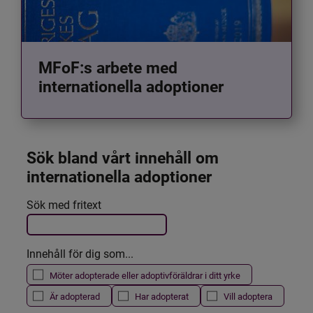
MFoF:s arbete med
internationella adoptioner
Sök bland vårt innehåll om 
internationella adoptioner
Det här formuläret postas automatiskt
Sök med fritext
Filtrera resultatet
Innehåll för dig som...
Möter adopterade eller adoptivföräldrar i ditt yrke
Är adopterad
Har adopterat
Vill adoptera