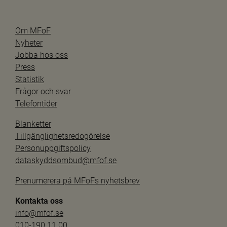
Om MFoF
Nyheter
Jobba hos oss
Press
Statistik
Frågor och svar
Telefontider
Blanketter
Tillgänglighetsredogörelse
Personuppgiftspolicy
dataskyddsombud@mfof.se
Prenumerera på MFoFs nyhetsbrev
Kontakta oss
info@mfof.se
010-190 11 00