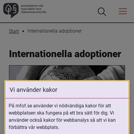
Öppna
Öppna
Menyn
sökrutan
Internationella adoptioner
Start
Internationella adoptioner
Vi använder kakor
På mfof.se använder vi nödvändiga kakor för att
webbplatsen ska fungera på ett bra sätt för dig. Vi
Oavsett om du är adopterad, 
använder också kakor för webbanalys så att vi kan
adoptivförälder eller arbetar med 
förbättra vår webbplats.
internationell adoption så kan du ha 