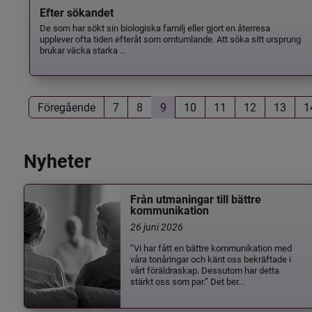
Efter sökandet
De som har sökt sin biologiska familj eller gjort en återresa
upplever ofta tiden efteråt som omtumlande. Att söka sitt ursprung
brukar väcka starka ...
Föregående
7
8
9
10
11
12
13
1
Nyheter
Från utmaningar till bättre
kommunikation
26 juni 2026
”Vi har fått en bättre kommunikation med
våra tonåringar och känt oss bekräftade i
vårt föräldraskap. Dessutom har detta
stärkt oss som par.” Det ber...