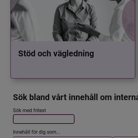
Stöd och vägledning
Sök bland vårt innehåll om intern
Det här formuläret postas automatiskt
Filtrera resultatet
Sök med fritext
Innehåll för dig som...