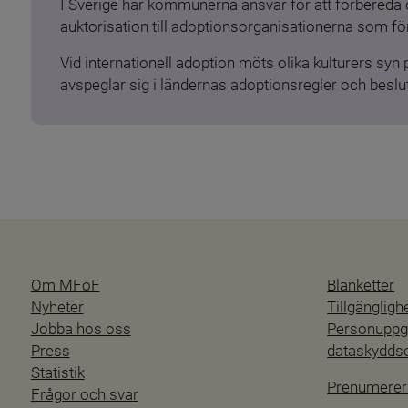
I Sverige har kommunerna ansvar för att förbereda 
auktorisation till adoptionsorganisationerna som för
Vid internationell adoption möts olika kulturers syn
avspeglar sig i ländernas adoptionsregler och beslut
Om MFoF
Blanketter
Nyheter
Tillgänglig
Jobba hos oss
Personuppgi
Press
dataskydd
Statistik
Prenumerer
Frågor och svar