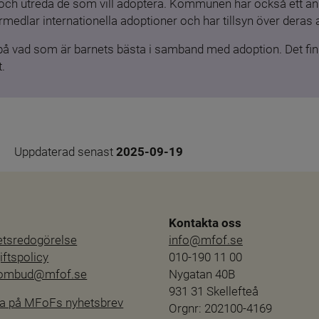
och utreda de som vill adoptera. Kommunen har också ett ansv
medlar internationella adoptioner och har tillsyn över deras 
 på vad som är barnets bästa i samband med adoption. Det finn
.
Uppdaterad senast 
2025-09-19
Kontakta oss
hetsredogörelse
info@mfof.se
ftspolicy
010-190 11 00
sombud@mfof.se
Nygatan 40B
931 31 Skellefteå
a på MFoFs nyhetsbrev
Orgnr: 202100-4169