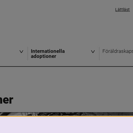
Lättläst
Internationella
Föräldraskap
adoptioner
ner