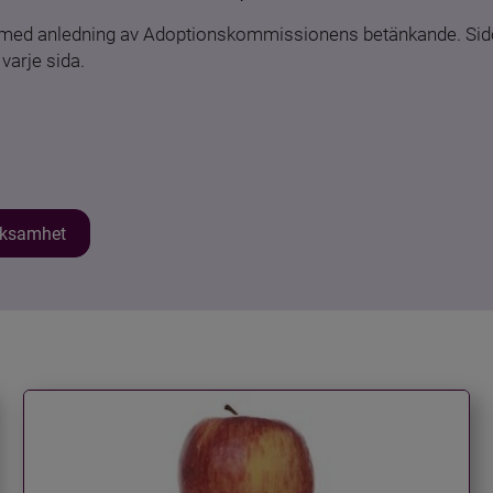
n med anledning av Adoptionskommissionens betänkande. Sido
varje sida.
erksamhet