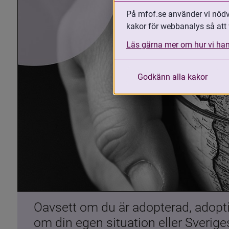
På mfof.se använder vi nödvä
kakor för webbanalys så att 
Läs gärna mer om hur vi han
Godkänn alla kakor
Oavsett om du är adopterad, adoptiv
om din egen situation eller Sverig