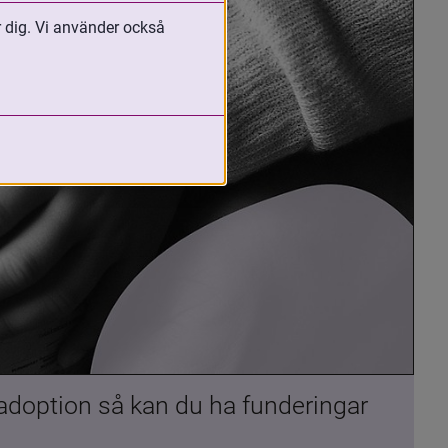
r dig. Vi använder också
 adoption så kan du ha funderingar 