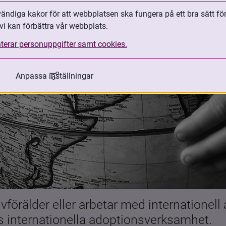
ndiga kakor för att webbplatsen ska fungera på ett bra sätt fö
vi kan förbättra vår webbplats.
terar personuppgifter samt cookies.
Anpassa inställningar
förälder eller arbetar med internationell
es internationella adoptionsverksamhet.