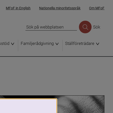
MFoF in English
Nationella minoritetsspråk
Om MFoF
Sök
sstöd
Familjerådgivning
Ställföreträdare