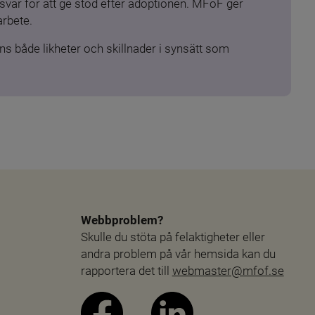
ar för att ge stöd efter adoptionen. MFoF ger 
arbete.
s både likheter och skillnader i synsätt som 
Webbproblem?
Skulle du stöta på felaktigheter eller 
andra problem på vår hemsida kan du 
rapportera det till 
webmaster@mfof.se